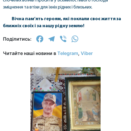
спочилих воїнів і просить у Всемилостивого Господа
зміцнення та втіхи для їхніх рідних і близьких.
Вічна пам’ять героям, які поклали своє життя за
ближніх своїх і за нашу рідну землю!
Facebook
Telegram
Viber
WhatsApp
Поділитись:
Читайте наші новини в
Telegram
,
Viber