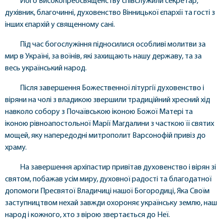
Його Високопреосвященству співслужили секретар,
духівник, благочинні, духовенство Вінницької єпархії та гості з
інших єпархій у священному сані.
Під час богослужіння підносилися особливі молитви за
мир в Україні, за воїнів, які захищають нашу державу, та за
весь український народ.
Після завершення Божественної літургії духовенство і
віряни на чолі з владикою звершили традиційний хресний хід
навколо собору з Почаївською іконою Божої Матері та
іконою рівноапостольної Марії Магдалини з часткою її святих
мощей, яку напередодні митрополит Варсонофій привіз до
храму.
На завершення архіпастир привітав духовенство і вірян зі
святом, побажав усім миру, духовної радості та благодатної
допомоги Пресвятої Владичиці нашої Богородиці, Яка Своїм
заступництвом нехай завжди охороняє українську землю, наш
народ і кожного, хто з вірою звертається до Неї.