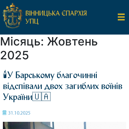
ВІННИЦЬКА ЄПАРХІЯ
УПЦ
Місяць:
Жовтень
2025
🕯️У Барському благочинні
відспівали двох загиблих воїнів
України🇺🇦
31.10.2025