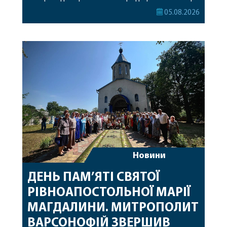
Його Високопреосвященству співслужили
05.08.2026
секретар, духівник, благочинні, духовенство
Вінницької єпархії та гості з інших єпархій у
священному сані. Під час богослужіння підносилися
особливі молитви за мир в Україні, за воїнів, які
захищають […]
Новини
ДЕНЬ ПАМ’ЯТІ СВЯТОЇ
РІВНОАПОСТОЛЬНОЇ МАРІЇ
МАГДАЛИНИ. МИТРОПОЛИТ
ВАРСОНОФІЙ ЗВЕРШИВ