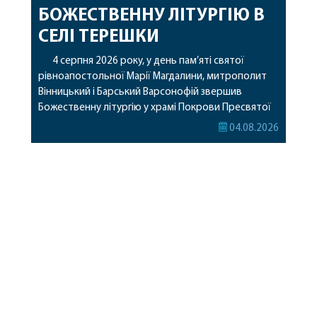
БОЖЕСТВЕННУ ЛІТУРГІЮ В
СЕЛІ ТЕРЕШКИ
4 серпня 2026 року, у день пам’яті святої
рівноапостольної Марії Магдалини, митрополит
Вінницький і Барський Варсонофій звершив
Божественну літургію у храмі Покрови Пресвятої
Богородиці села Терешки Барського благочиння.
04.08.2026
Перед початком богослужіння до храму була
принесена чудотворна ікона святої
рівноапостольної Марії Магдалини з часткою її
святих мощей, передана зі Святої Гори Афон.
Також для поклоніння вірянам […]