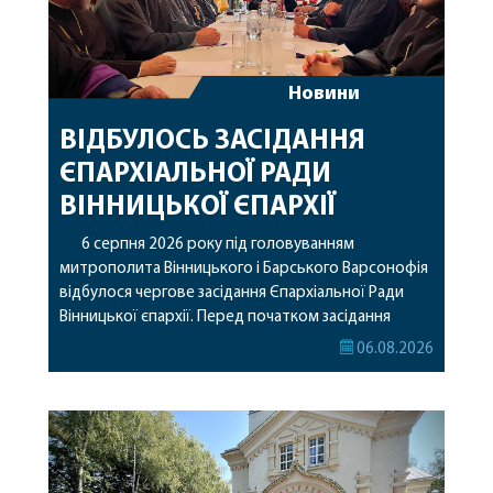
Новини
ВІДБУЛОСЬ ЗАСІДАННЯ
ЄПАРХІАЛЬНОЇ РАДИ
ВІННИЦЬКОЇ ЄПАРХІЇ
6 серпня 2026 року під головуванням
митрополита Вінницького і Барського Варсонофія
відбулося чергове засідання Єпархіальної Ради
Вінницької єпархії. Перед початком засідання
секретар Єпархіальної Ради від імені членів Ради
06.08.2026
привітав митрополита Варсонофія з днем
народження, яке архіпастир відзначив 1 серпня,
побажавши йому міцного здоров’я, Божої
допомоги, миру, духовної радості та
благословенних успіхів у подальшому
архіпастирському служінні. […]