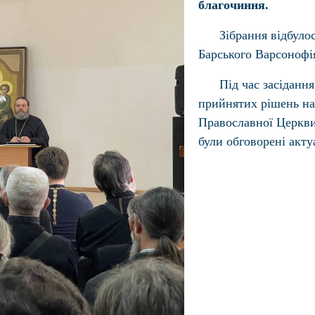
благочиння.
Зібрання відбуло
Барського Варсонофі
Під час засіданн
прийнятих рішень на
Православної Церкви,
були обговорені акту