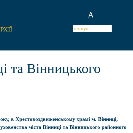
A
РХІЇ
ці та Вінницького
року, в Хрестовоздвиженському храмі м. Вінниці,
духовенства міста Вінниці та Вінницького районного