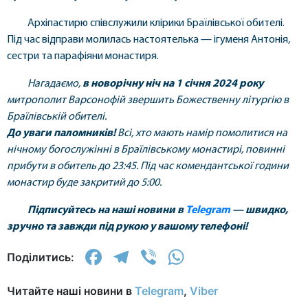
Архіпастирю співслужили клірики Браїлівської обителі.
Під час відправи молилась настоятелька — ігуменя Антонія,
сестри та парафіяни монастиря.
Нагадаємо,
в новорічну ніч на 1 січня 2024 року
митрополит Варсонофій
звершить Божественну літургію в
Браїлівській обителі.
До уваги паломників!
Всі, хто мають намір помолитися на
нічному богослужінні в Браїлівському монастирі, повинні
прибути в обитель до 23:45.
Під час комендантської години
монастир буде закритий до 5:00.
Підписуйтесь на наші новини в
Telegram
— швидко,
зручно та завжди під рукою у вашому телефоні!
Facebook
Telegram
Viber
WhatsApp
Поділитись:
Читайте наші новини в
Telegram
,
Viber