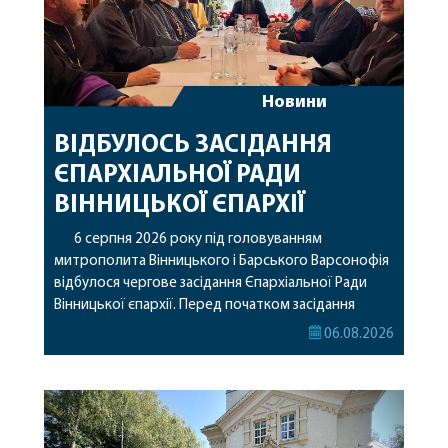
Новини
ВІДБУЛОСЬ ЗАСІДАННЯ
ЄПАРХІАЛЬНОЇ РАДИ
ВІННИЦЬКОЇ ЄПАРХІЇ
6 серпня 2026 року під головуванням
митрополита Вінницького і Барського Варсонофія
відбулося чергове засідання Єпархіальної Ради
Вінницької єпархії. Перед початком засідання
секретар Єпархіальної Ради від імені членів Ради
06.08.2026
привітав митрополита Варсонофія з днем
народження, яке архіпастир відзначив 1 серпня,
побажавши йому міцного здоров’я, Божої
допомоги, миру, духовної радості та
благословенних успіхів у подальшому