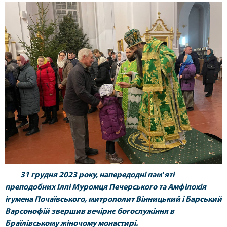
31
грудня 2023 року, напередодні памʼяті
преподобних Іллі Муромця Печерського та Амфілохія
ігумена Почаївського, митрополит Вінницький і Барський
Варсонофій звершив вечірнє богослужіння в
Браїлівському жіночому монастирі.