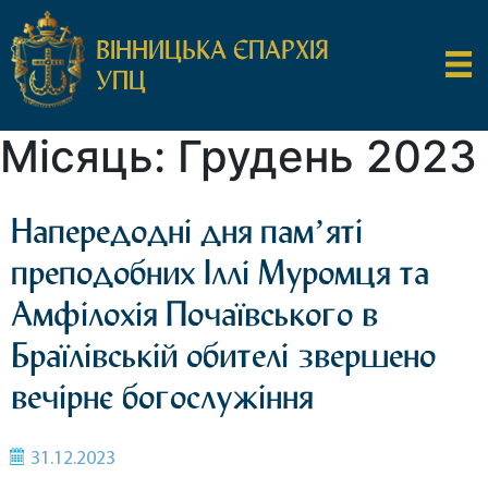
ВІННИЦЬКА ЄПАРХІЯ
УПЦ
Місяць:
Грудень 2023
Напередодні дня памʼяті
преподобних Іллі Муромця та
Амфілохія Почаївського в
Браїлівській обителі звершено
вечірнє богослужіння
31.12.2023