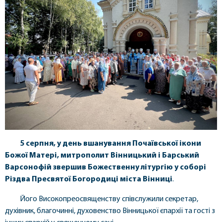
5 серпня, у день вшанування Почаївської ікони
Божої Матері, митрополит Вінницький і Барський
Варсонофій звершив Божественну літургію у соборі
Різдва Пресвятої Богородиці міста Вінниці
.
Його Високопреосвященству співслужили секретар,
духівник, благочинні, духовенство Вінницької єпархії та гості з