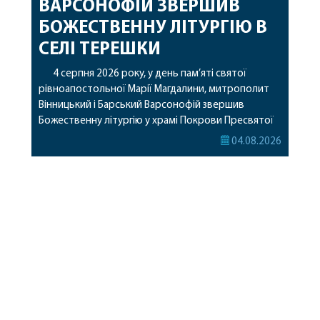
ВАРСОНОФІЙ ЗВЕРШИВ
БОЖЕСТВЕННУ ЛІТУРГІЮ В
СЕЛІ ТЕРЕШКИ
4 серпня 2026 року, у день пам’яті святої
рівноапостольної Марії Магдалини, митрополит
Вінницький і Барський Варсонофій звершив
Божественну літургію у храмі Покрови Пресвятої
Богородиці села Терешки Барського благочиння.
04.08.2026
Перед початком богослужіння до храму була
принесена чудотворна ікона святої
рівноапостольної Марії Магдалини з часткою її
святих мощей, передана зі Святої Гори Афон.
Також для поклоніння вірянам […]