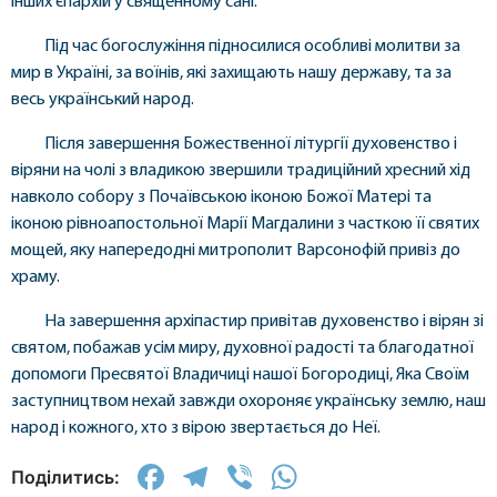
інших єпархій у священному сані.
Під час богослужіння підносилися особливі молитви за
мир в Україні, за воїнів, які захищають нашу державу, та за
весь український народ.
Після завершення Божественної літургії духовенство і
віряни на чолі з владикою звершили традиційний хресний хід
навколо собору з Почаївською іконою Божої Матері та
іконою рівноапостольної Марії Магдалини з часткою її святих
мощей, яку напередодні митрополит Варсонофій привіз до
храму.
На завершення архіпастир привітав духовенство і вірян зі
святом, побажав усім миру, духовної радості та благодатної
допомоги Пресвятої Владичиці нашої Богородиці, Яка Своїм
заступництвом нехай завжди охороняє українську землю, наш
народ і кожного, хто з вірою звертається до Неї.
Facebook
Telegram
Viber
WhatsApp
Поділитись: