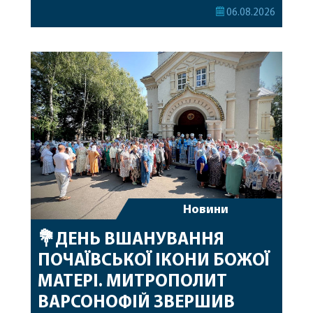
секретар Єпархіальної Ради від імені членів Ради
06.08.2026
привітав митрополита Варсонофія з днем
народження, яке архіпастир відзначив 1 серпня,
побажавши йому міцного здоров’я, Божої
допомоги, миру, духовної радості та
благословенних успіхів у подальшому
архіпастирському служінні. […]
Новини
💐ДЕНЬ ВШАНУВАННЯ
ПОЧАЇВСЬКОЇ ІКОНИ БОЖОЇ
МАТЕРІ. МИТРОПОЛИТ
ВАРСОНОФІЙ ЗВЕРШИВ