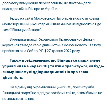
допомогу вимушеним переселенцям, які постраждали
внаслідок війни РФ проти України.
Те, що на сайті Московської Патріархії вказують храми і
монастирі Вінницької єпархії ніяким чином не відноситься до
самої Вінницької єпархії.
Вінницька єпархія Української Православної Церкви
керується та веде свою діяльність на основі нового Статуту,
прийнятого на Соборі УПЦ 27 травня 2022 року.
Також повідомляємо, що Вінницьке єпархіальне
управління не надає РПЦ та їхній прес-службі, чи будь-
якому іншому відділу, жодних звітів про свою
діяльність.
На відміну від окремих вінницьких ЗМІ, прес-служба
Вінницької єпархії не відвідує російські сайти, а тим більше не
посилається на них.