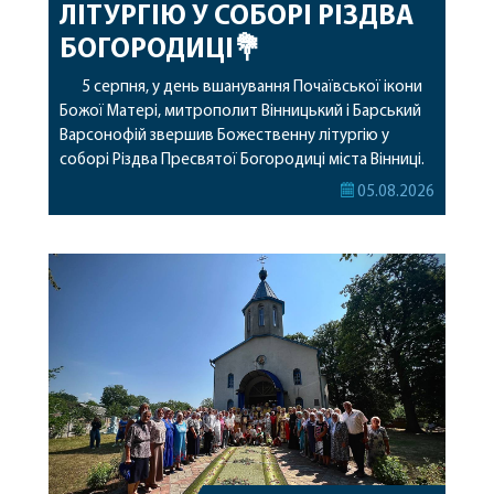
ЛІТУРГІЮ У СОБОРІ РІЗДВА
БОГОРОДИЦІ💐
5 серпня, у день вшанування Почаївської ікони
Божої Матері, митрополит Вінницький і Барський
Варсонофій звершив Божественну літургію у
соборі Різдва Пресвятої Богородиці міста Вінниці.
Його Високопреосвященству співслужили
05.08.2026
секретар, духівник, благочинні, духовенство
Вінницької єпархії та гості з інших єпархій у
священному сані. Під час богослужіння підносилися
особливі молитви за мир в Україні, за воїнів, які
захищають […]