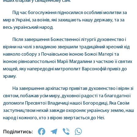
інших єпархій у священному сані.
Під час богослужіння підносилися особливі молитви за
мир в Україні, за воїнів, які захищають нашу державу, та за
весь український народ.
Після завершення Божественної літургії духовенство і
віряни на чолі з владикою звершили традиційний хресний хід
навколо собору з Почаївською іконою Божої Матері та
іконою рівноапостольної Марії Магдалини з часткою її святих
мощей, яку напередодні митрополит Варсонофій привіз до
храму.
На завершення архіпастир привітав духовенство і вірян зі
святом, побажав усім миру, духовної радості та благодатної
допомоги Пресвятої Владичиці нашої Богородиці, Яка Своїм
заступництвом нехай завжди охороняє українську землю, наш
народ і кожного, хто з вірою звертається до Неї.
Facebook
Telegram
Viber
WhatsApp
Поділитись: