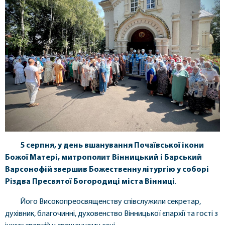
5 серпня, у день вшанування Почаївської ікони
Божої Матері, митрополит Вінницький і Барський
Варсонофій звершив Божественну літургію у соборі
Різдва Пресвятої Богородиці міста Вінниці
.
Його Високопреосвященству співслужили секретар,
духівник, благочинні, духовенство Вінницької єпархії та гості з