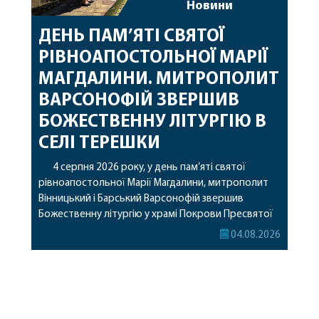
Новини
ДЕНЬ ПАМ’ЯТІ СВЯТОЇ
РІВНОАПОСТОЛЬНОЇ МАРІЇ
МАГДАЛИНИ. МИТРОПОЛИТ
ВАРСОНОФІЙ ЗВЕРШИВ
БОЖЕСТВЕННУ ЛІТУРГІЮ В
СЕЛІ ТЕРЕШКИ
4 серпня 2026 року, у день пам’яті святої
рівноапостольної Марії Магдалини, митрополит
Вінницький і Барський Варсонофій звершив
Божественну літургію у храмі Покрови Пресвятої
Богородиці села Терешки Барського благочиння.
04.08.2026
Перед початком богослужіння до храму була
принесена чудотворна ікона святої
рівноапостольної Марії Магдалини з часткою її
святих мощей, передана зі Святої Гори Афон.
Також для поклоніння вірянам […]