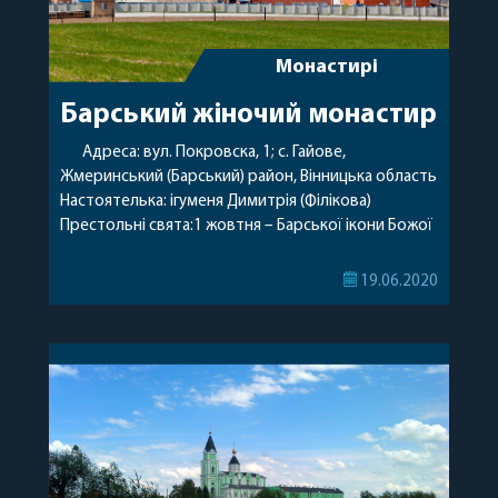
Монастирі
Барський жіночий монастир
Адреса: вул. Покровска, 1; с. Гайове,
Жмеринський (Барський) район, Вінницька область
Настоятелька: ігуменя Димитрія (Філікова)
Престольні свята:1 жовтня – Барської ікони Божої
Матері2 серпня – Пророка Божого Іллі 2 травня –
Блаженної Матрони В
19.06.2020
монастирі знаходиться чудотворна ікона
Пресвятої Богородиці «Барська» Контакти: 097 551
38 08 Картка для пожертв і замовлення записок
ПриватБанк: 4149 6090 1579 4763 (Філікова Галина
[…]