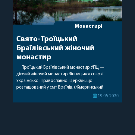
Монастирі
Свято-Троїцький
Браїлівський жіночий
монастир
Троїцький Браїлівський монастир УПЦ —
діючий жіночий монастир Вінницької єпархії
Української Православної Церкви, що
розташований у смт Браїлів, (Жмеринський
район, Вінницька область). Контакти Телефон: +38
19.05.2020
(04332) 33100 +380 (98) 469 91 13 – дім паломника
(странноприймальня) Адреса: вул. Монастирська,
1, смт. Браілів, Жмеринський район Вінницької
області. +380 (99) 116 31 84 – для прийому записок.
Номер, на який можна написати імена […]