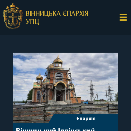
ВІННИЦЬКА ЄПАРХІЯ
УПЦ
Єпархія