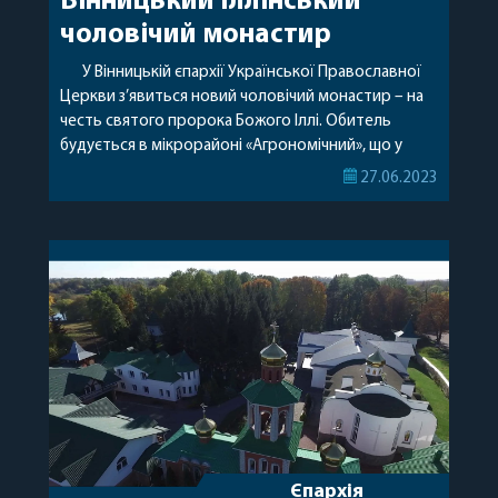
Вінницький Іллінський
чоловічий монастир
У Вінницькій єпархії Української Православної
Церкви з’явиться новий чоловічий монастир – на
честь святого пророка Божого Іллі. Обитель
будується в мікрорайоні «Агрономічний», що у
Вінниці. 24 квітня 2021 року місце будівництва
27.06.2023
відвідав митрополит Вінницькій і Барський
Варсонофій та намісник майбутньої обителі –
архімандрит Аркадій (Сенчуківський). Архієрей
ознайомився з ходом робіт із будівництва храму
пророка Іллі […]
Єпархія