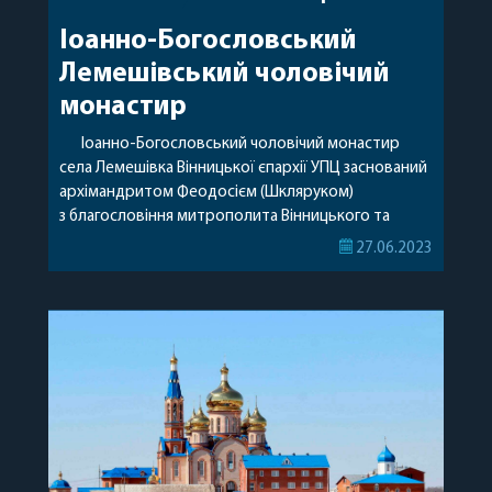
Іоанно-Богословський
Лемешівський чоловічий
монастир
Іоанно-Богословський чоловічий монастир
села Лемешівка Вінницької єпархії УПЦ заснований
архімандритом Феодосієм (Шкляруком)
з благословіння митрополита Вінницького та
Могилів-Подільського Макарія (Свистуна) у 1999-
27.06.2023
му році в будівлі колишнього панського маєтку
сім’ї Спасовичів. Серед місцевих
жителів збереглося передання, що у монгольський
період на місці сучасного села Лемешівка існував
монастир, заснований ченцями Києво-
Печерської Лаври, що переселились у
густі лемешівські ліси після зруйнування Києва
Батиєм у 1240-му році. Обитель проіснувала
недовго та була спалена під час одного […]