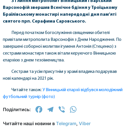
31 липня митрополит Вінницький і Барський
Варсонофій звершив Всенічне бдіння у Троїцькому
Браїлівському монастирі напередодні дня пам‘яті
святого прп. Серафима Саровського.
Перед початком богослужіння священики обителі
привітали митрополита Варсонофія з Днем Народження. По
завершені соборної молитви ігуменя Антонія (Стеценко) з
сестрами монастиря також вітали керуючого Вінницькою
єпархією з днем тезоімеництва.
Сестрам та усім присутнім у храмі владика подарував
нові календарі на 2021 рік.
Читайте також:
У Вінницькій єпархії відбувся молодіжний
футбольний турнір (фото)
Facebook
Telegram
Viber
WhatsApp
Поділитись:
Читайте наші новини в
Telegram
,
Viber