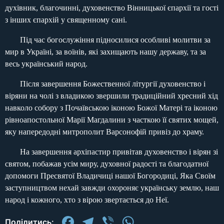
духівник, благочинні, духовенство Вінницької єпархії та гості
з інших єпархій у священному сані.
Під час богослужіння підносилися особливі молитви за
мир в Україні, за воїнів, які захищають нашу державу, та за
весь український народ.
Після завершення Божественної літургії духовенство і
віряни на чолі з владикою звершили традиційний хресний хід
навколо собору з Почаївською іконою Божої Матері та іконою
рівноапостольної Марії Магдалини з часткою її святих мощей,
яку напередодні митрополит Варсонофій привіз до храму.
На завершення архіпастир привітав духовенство і вірян зі
святом, побажав усім миру, духовної радості та благодатної
допомоги Пресвятої Владичиці нашої Богородиці, Яка Своїм
заступництвом нехай завжди охороняє українську землю, наш
народ і кожного, хто з вірою звертається до Неї.
Facebook
Telegram
Viber
WhatsApp
Поділитись: