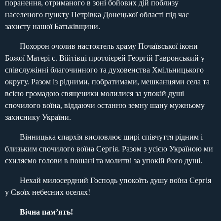
поранення, отриманого в зоні бойових дій поблизу
населеного пункту Петрівка Донецької області під час
захисту нашої Батьківщини.
Похорон очолив настоятель храму Почаївської ікони
Божої Матері с. Війтівці протоієрей Георгій Гавронський у
співслужінні благочинного та духовенства Хмільницького
округу. Разом із рідними, побратимами, мешканцями села та
всією громадою священики молилися за упокій душі
спочилого воїна, віддаючи останню земну шану мужньому
захиснику України.
Вінницька єпархія висловлює щирі співчуття рідним і
близьким спочилого воїна Сергія. Разом з усією Україною ми
схиляємо голови в пошані та молитві за упокій його душі.
Нехай милосердний Господь упокоїть душу воїна Сергія
у Своїх небесних оселях!
Вічна пам’ять!