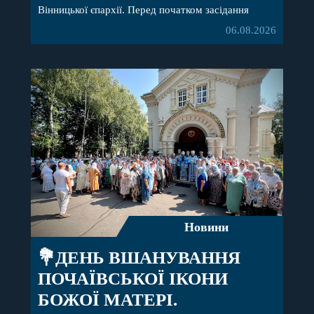
Вінницької єпархії. Перед початком засідання
секретар Єпархіальної Ради від імені членів Ради
06.08.2026
привітав митрополита Варсонофія з днем
народження, яке архіпастир відзначив 1 серпня,
побажавши йому міцного здоров’я, Божої
допомоги, миру, духовної радості та
благословенних успіхів у подальшому
архіпастирському служінні. […]
Новини
💐ДЕНЬ ВШАНУВАННЯ
ПОЧАЇВСЬКОЇ ІКОНИ
БОЖОЇ МАТЕРІ.