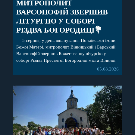
МИТРОПОЛИТ
ВАРСОНОФІЙ ЗВЕРШИВ
ЛІТУРГІЮ У СОБОРІ
РІЗДВА БОГОРОДИЦІ💐
5 серпня, у день вшанування Почаївської ікони
Божої Матері, митрополит Вінницький і Барський
Варсонофій звершив Божественну літургію у
соборі Різдва Пресвятої Богородиці міста Вінниці.
Його Високопреосвященству співслужили
05.08.2026
секретар, духівник, благочинні, духовенство
Вінницької єпархії та гості з інших єпархій у
священному сані. Під час богослужіння
підносилися особливі молитви за мир в Україні, за
воїнів, які захищають […]