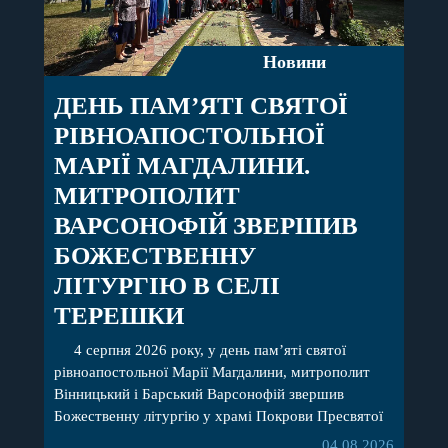
Новини
ДЕНЬ ПАМ’ЯТІ СВЯТОЇ
РІВНОАПОСТОЛЬНОЇ
МАРІЇ МАГДАЛИНИ.
МИТРОПОЛИТ
ВАРСОНОФІЙ ЗВЕРШИВ
БОЖЕСТВЕННУ
ЛІТУРГІЮ В СЕЛІ
ТЕРЕШКИ
4 серпня 2026 року, у день пам’яті святої
рівноапостольної Марії Магдалини, митрополит
Вінницький і Барський Варсонофій звершив
Божественну літургію у храмі Покрови Пресвятої
Богородиці села Терешки Барського благочиння.
04.08.2026