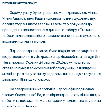
питання життя єпархії.
Окрему увагу було приділено молодіжному служінню.
Члени Єпархіальної Ради висловили подяку духовенству,
організаторам, вихователям та всім, хто долучився до
проведення православного дитячого табору «Стежина
добра», відзначивши його важливе значення для духовного
виховання дітей та молоді.
Під час засідання також було надано розпорядження
щодо звершення в усіх храмах єпархії молебнів з нагоди Дня
Незалежності України 24 серпня 2026 року. Крім того,
складено графік архієрейських богослужінь на прийдешні
місяці та розглянуто низку кадрових питань, що стосуються
діяльності Вінницької єпархії.
На завершення митрополит Варсонофій подякував
членам Єпархіальної Ради за відповідальне служіння, плідну
роботу та побажав Божої допомоги у подальших трудах на
благо Святої Церкви.