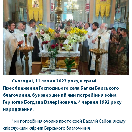
Сьогодні, 11 липня 2023 року, в храмі
Преображення Господнього села Балки Барського
благочиння, був звершений чин погребіння воїна
Герчогло Богдана Валерійовича, 4 червня 1992 року
народження.
Чин погребіння очолив протоієрей Василій Сабов, якому
співслужили клірики Барського благочиння.