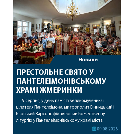
Новини
ПРЕСТОЛЬНЕ СВЯТО У
ПАНТЕЛЕІМОНІВСЬКОМУ
ХРАМІ ЖМЕРИНКИ
9 серпня, у день пам’яті великомученика і
цілителя Пантелеімона, митрополит Вінницький і
Барський Варсонофій звершив Божественну
літургію у Пантелеімонівському храмі міста
Жмеринки. Перед початком богослужіння
09.08.2026
архіпастир доставив до храму чудотворну ікону