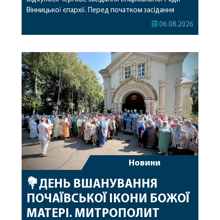
Вінницької єпархії. Перед початком засідання
секретар Єпархіальної Ради від імені членів Ради
06.08.2026
привітав митрополита Варсонофія з днем
народження, яке архіпастир відзначив 1 серпня,
побажавши йому міцного здоров’я, Божої
допомоги, миру, духовної радості та
благословенних успіхів у подальшому
архіпастирському служінні. […]
Новини
💐ДЕНЬ ВШАНУВАННЯ
ПОЧАЇВСЬКОЇ ІКОНИ БОЖОЇ
МАТЕРІ. МИТРОПОЛИТ