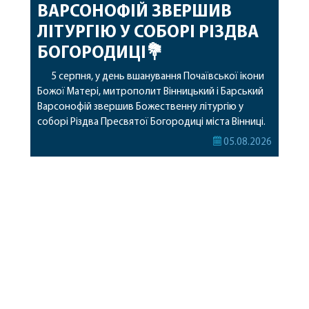
ВАРСОНОФІЙ ЗВЕРШИВ
ЛІТУРГІЮ У СОБОРІ РІЗДВА
БОГОРОДИЦІ💐
5 серпня, у день вшанування Почаївської ікони
Божої Матері, митрополит Вінницький і Барський
Варсонофій звершив Божественну літургію у
соборі Різдва Пресвятої Богородиці міста Вінниці.
Його Високопреосвященству співслужили
05.08.2026
секретар, духівник, благочинні, духовенство
Вінницької єпархії та гості з інших єпархій у
священному сані. Під час богослужіння підносилися
особливі молитви за мир в Україні, за воїнів, які
захищають […]