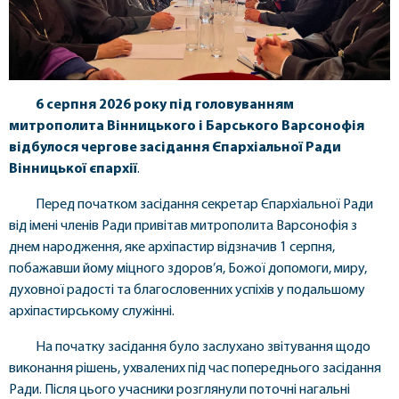
6 серпня 2026 року під головуванням
митрополита Вінницького і Барського Варсонофія
відбулося чергове засідання Єпархіальної Ради
Вінницької єпархії
.
Перед початком засідання секретар Єпархіальної Ради
від імені членів Ради привітав митрополита Варсонофія з
днем народження, яке архіпастир відзначив 1 серпня,
побажавши йому міцного здоров’я, Божої допомоги, миру,
духовної радості та благословенних успіхів у подальшому
архіпастирському служінні.
На початку засідання було заслухано звітування щодо
виконання рішень, ухвалених під час попереднього засідання
Ради. Після цього учасники розглянули поточні нагальні