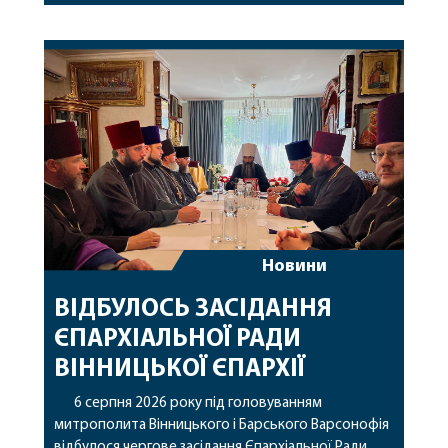
святої рівноапостольної Марії Магдалини з
часткою її святих мощей. Митрополиту
Варсонофію співслужили секретар єпархії
архімандрит Єнох (Торак), благочинний
Жмеринського округу протоієрей Ярослав
Коромчевський, клірики […]
Новини
ВІДБУЛОСЬ ЗАСІДАННЯ
ЄПАРХІАЛЬНОЇ РАДИ
ВІННИЦЬКОЇ ЄПАРХІЇ
6 серпня 2026 року під головуванням
митрополита Вінницького і Барського Варсонофія
відбулося чергове засідання Єпархіальної Ради