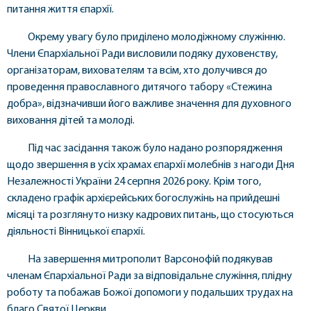
питання життя єпархії.
Окрему увагу було приділено молодіжному служінню.
Члени Єпархіальної Ради висловили подяку духовенству,
організаторам, вихователям та всім, хто долучився до
проведення православного дитячого табору «Стежина
добра», відзначивши його важливе значення для духовного
виховання дітей та молоді.
Під час засідання також було надано розпорядження
щодо звершення в усіх храмах єпархії молебнів з нагоди Дня
Незалежності України 24 серпня 2026 року. Крім того,
складено графік архієрейських богослужінь на прийдешні
місяці та розглянуто низку кадрових питань, що стосуються
діяльності Вінницької єпархії.
На завершення митрополит Варсонофій подякував
членам Єпархіальної Ради за відповідальне служіння, плідну
роботу та побажав Божої допомоги у подальших трудах на
благо Святої Церкви.