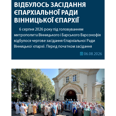
ВІДБУЛОСЬ ЗАСІДАННЯ
ЄПАРХІАЛЬНОЇ РАДИ
ВІННИЦЬКОЇ ЄПАРХІЇ
6 серпня 2026 року під головуванням
митрополита Вінницького і Барського Варсонофія
відбулося чергове засідання Єпархіальної Ради
Вінницької єпархії. Перед початком засідання
секретар Єпархіальної Ради від імені членів Ради
06.08.2026
привітав митрополита Варсонофія з днем
народження, яке архіпастир відзначив 1 серпня,
побажавши йому міцного здоров’я, Божої
допомоги, миру, духовної радості та
благословенних успіхів у подальшому
архіпастирському служінні. […]