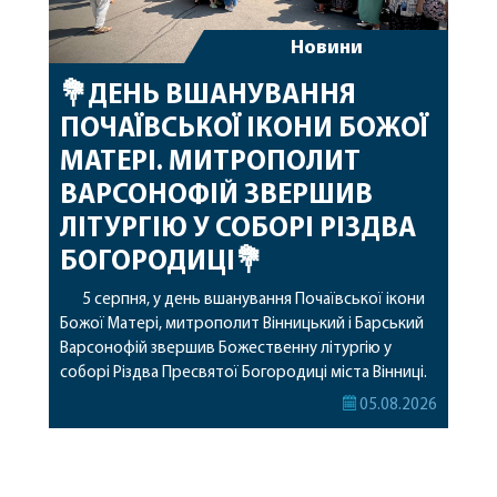
Новини
💐ДЕНЬ ВШАНУВАННЯ
ПОЧАЇВСЬКОЇ ІКОНИ БОЖОЇ
МАТЕРІ. МИТРОПОЛИТ
ВАРСОНОФІЙ ЗВЕРШИВ
ЛІТУРГІЮ У СОБОРІ РІЗДВА
БОГОРОДИЦІ💐
5 серпня, у день вшанування Почаївської ікони
Божої Матері, митрополит Вінницький і Барський
Варсонофій звершив Божественну літургію у
соборі Різдва Пресвятої Богородиці міста Вінниці.
Його Високопреосвященству співслужили
05.08.2026
секретар, духівник, благочинні, духовенство
Вінницької єпархії та гості з інших єпархій у
священному сані. Під час богослужіння підносилися
особливі молитви за мир в Україні, за воїнів, які