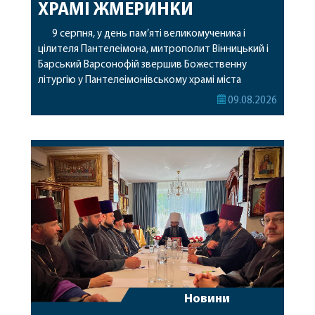
ХРАМІ ЖМЕРИНКИ
9 серпня, у день пам’яті великомученика і
цілителя Пантелеімона, митрополит Вінницький і
Барський Варсонофій звершив Божественну
літургію у Пантелеімонівському храмі міста
Жмеринки. Перед початком богослужіння
09.08.2026
архіпастир доставив до храму чудотворну ікону
святої рівноапостольної Марії Магдалини з
часткою її святих мощей. Митрополиту
Варсонофію співслужили секретар єпархії
архімандрит Єнох (Торак), благочинний
Жмеринського округу протоієрей Ярослав
Коромчевський, клірики […]
Новини