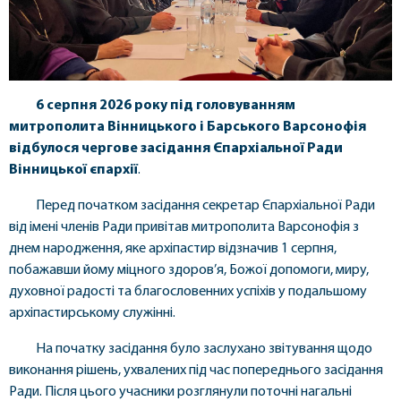
6 серпня 2026 року під головуванням
митрополита Вінницького і Барського Варсонофія
відбулося чергове засідання Єпархіальної Ради
Вінницької єпархії
.
Перед початком засідання секретар Єпархіальної Ради
від імені членів Ради привітав митрополита Варсонофія з
днем народження, яке архіпастир відзначив 1 серпня,
побажавши йому міцного здоров’я, Божої допомоги, миру,
духовної радості та благословенних успіхів у подальшому
архіпастирському служінні.
На початку засідання було заслухано звітування щодо
виконання рішень, ухвалених під час попереднього засідання
Ради. Після цього учасники розглянули поточні нагальні