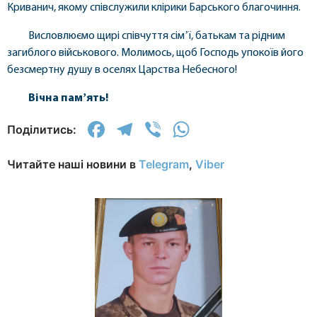
Криванич, якому співслужили клірики Барського благочиння.
Висловлюємо щирі співчуття сімʼї, батькам та рідним
загиблого військового. Молимось, щоб Господь упокоїв його
безсмертну душу в оселях Царства Небесного!
Вічна памʼять!
Facebook
Telegram
Viber
WhatsApp
Поділитись:
Читайте наші новини в
Telegram
,
Viber