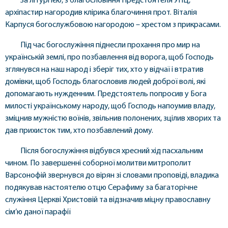
За літургією, з благословіння Предстоятеля УПЦ,
архіпастир нагородив клірика благочиння прот. Віталія
Карпуся богослужбовою нагородою – хрестом з прикрасами.
Під час богослужіння піднесли прохання про мир на
українській землі, про позбавлення від ворога, щоб Господь
зглянувся на наш народ і зберіг тих, хто у відчаї і втратив
домівки, щоб Господь благословив людей доброї волі, які
допомагають нужденним. Предстоятель попросив у Бога
милості українському народу, щоб Господь напоумив владу,
зміцнив мужністю воїнів, звільнив полонених, зцілив хворих та
дав прихисток тим, хто позбавлений дому.
Після богослужіння відбувся хресний хід пасхальним
чином. По завершенні соборної молитви митрополит
Варсонофій звернувся до вірян зі словами проповіді, владика
подякував настоятелю отцю Серафиму за багаторічне
служіння Церкві Христовій та відзначив міцну православну
сім’ю даної парафії