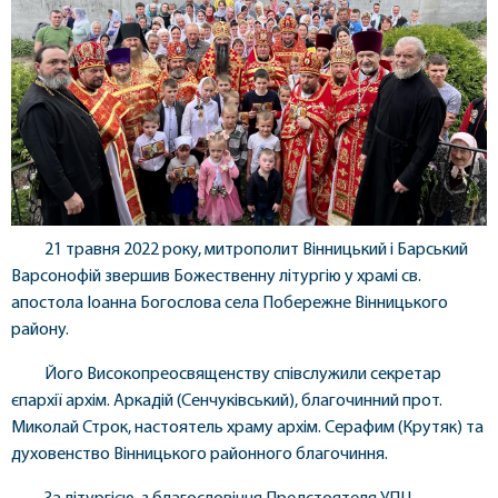
21 травня 2022 року, митрополит Вінницький і Барський
Варсонофій звершив Божественну літургію у храмі св.
апостола Іоанна Богослова села Побережне Вінницького
району.
Його Високопреосвященству співслужили секретар
єпархії архім. Аркадій (Сенчуківський), благочинний прот.
Миколай Строк, настоятель храму архім. Серафим (Крутяк) та
духовенство Вінницького районного благочиння.