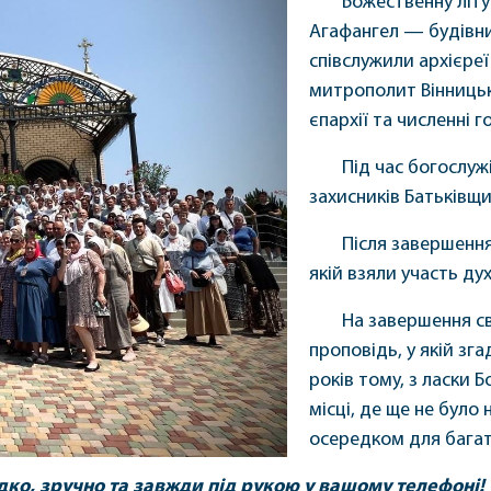
Божественну літу
Агафангел — будівн
співслужили архієреї
митрополит Вінницьк
єпархії та численні г
Під час богослуж
захисників Батьківщи
Після завершення
якій взяли участь ду
На завершення с
проповідь, у якій зг
років тому, з ласки 
місці, де ще не було
осередком для багат
о, зручно та завжди під рукою у вашому телефоні!