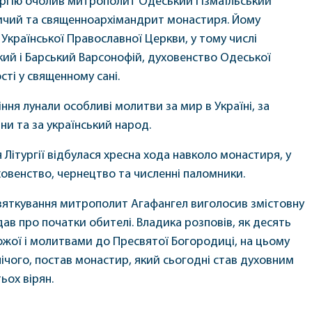
ргію очолив митрополит Одеський і Ізмаїльський
ичий та священноархімандрит монастиря. Йому
 Української Православної Церкви, у тому числі
ий і Барський Варсонофій, духовенство Одеської
ості у священному сані.
іння лунали особливі молитви за мир в Україні, за
ни та за український народ.
 Літургії відбулася хресна хода навколо монастиря, у
ховенство, чернецтво та численні паломники.
вяткування митрополит Агафангел виголосив змістовну
адав про початки обителі. Владика розповів, як десять
Божої і молитвами до Пресвятої Богородиці, на цьому
 нічого, постав монастир, який сьогодні став духовним
ьох вірян.