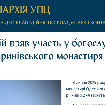
ПАРХІЯ УПЦ
ВІДЕО
БЛАГОДІЙНІСТЬ
СКЛАД ЄПАРХІЇ
КОНТ
 взяв участь у богослу
ринівського монастиря 
6 липня 2025 ро
монастирі Одеської є
річниці з дня заснува