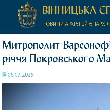
ВІННИЦЬКА Є
НОВИНИ
АРХІЄРЕЙ
ЄПАРХІЯ
Митрополит Варсонофій
річчя Покровського Ма
06.07.2025