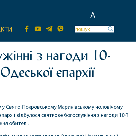
A
АКТИ
жінні з нагоди 10-
Одеської єпархії
ку у Свято-Покровському Маринівському чоловічому
пархії відбулося святкове богослужіння з нагоди 10-ї
ння обителі.