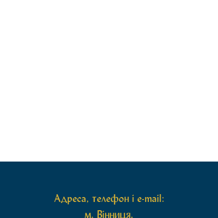
покійного священика
Георгія Криванича
Адреса, телефон і e-mail:
м. Вінниця,