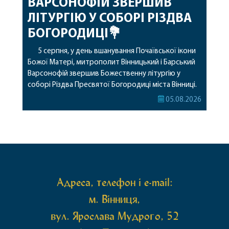
ВАРСОНОФІЙ ЗВЕРШИВ
ЛІТУРГІЮ У СОБОРІ РІЗДВА
БОГОРОДИЦІ💐
5 серпня, у день вшанування Почаївської ікони
Божої Матері, митрополит Вінницький і Барський
Варсонофій звершив Божественну літургію у
соборі Різдва Пресвятої Богородиці міста Вінниці.
Його Високопреосвященству співслужили
05.08.2026
секретар, духівник, благочинні, духовенство
Вінницької єпархії та гості з інших єпархій у
священному сані. Під час богослужіння підносилися
особливі молитви за мир в Україні, за воїнів, які
захищають […]
Адреса, телефон і e-mail:
м. Вінниця,
вул. Ярослава Мудрого, 52