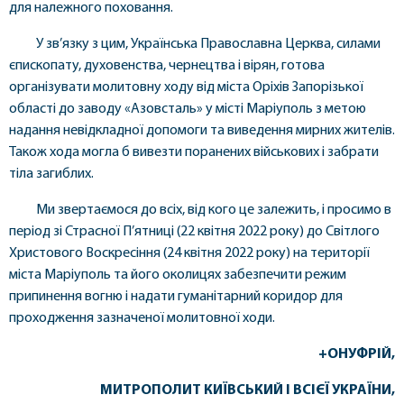
для належного поховання.
У зв’язку з цим, Українська Православна Церква, силами
єпископату, духовенства, чернецтва і вірян, готова
організувати молитовну ходу від міста Оріхів Запорізької
області до заводу «Азовсталь» у місті Маріуполь з метою
надання невідкладної допомоги та виведення мирних жителів.
Також хода могла б вивезти поранених військових і забрати
тіла загиблих.
Ми звертаємося до всіх, від кого це залежить, і просимо в
період зі Страсної П’ятниці (22 квітня 2022 року) до Світлого
Христового Воскресіння (24 квітня 2022 року) на території
міста Маріуполь та його околицях забезпечити режим
припинення вогню і надати гуманітарний коридор для
проходження зазначеної молитовної ходи.
+ОНУФРІЙ,
МИТРОПОЛИТ КИЇВСЬКИЙ І ВСІЄЇ УКРАЇНИ,