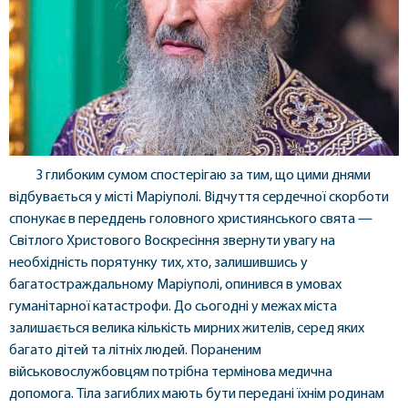
З глибоким сумом спостерігаю за тим, що цими днями
відбувається у місті Маріуполі. Відчуття сердечної скорботи
спонукає в переддень головного християнського свята —
Світлого Христового Воскресіння звернути увагу на
необхідність порятунку тих, хто, залишившись у
багатостраждальному Маріуполі, опинився в умовах
гуманітарної катастрофи. До сьогодні у межах міста
залишається велика кількість мирних жителів, серед яких
багато дітей та літніх людей. Пораненим
військовослужбовцям потрібна термінова медична
допомога. Тіла загиблих мають бути передані їхнім родинам