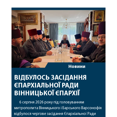
святої рівноапостольної Марії Магдалини з
часткою її святих мощей. Митрополиту
Варсонофію співслужили секретар єпархії
архімандрит Єнох (Торак), благочинний
Жмеринського округу протоієрей Ярослав
Коромчевський, клірики […]
Новини
ВІДБУЛОСЬ ЗАСІДАННЯ
ЄПАРХІАЛЬНОЇ РАДИ
ВІННИЦЬКОЇ ЄПАРХІЇ
6 серпня 2026 року під головуванням
митрополита Вінницького і Барського Варсонофія
відбулося чергове засідання Єпархіальної Ради