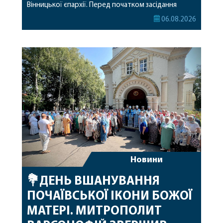
Вінницької єпархії. Перед початком засідання
секретар Єпархіальної Ради від імені членів Ради
06.08.2026
привітав митрополита Варсонофія з днем
народження, яке архіпастир відзначив 1 серпня,
побажавши йому міцного здоров’я, Божої
допомоги, миру, духовної радості та
благословенних успіхів у подальшому
архіпастирському служінні. […]
Новини
💐ДЕНЬ ВШАНУВАННЯ
ПОЧАЇВСЬКОЇ ІКОНИ БОЖОЇ
МАТЕРІ. МИТРОПОЛИТ