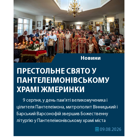
Новини
ПРЕСТОЛЬНЕ СВЯТО У
ПАНТЕЛЕІМОНІВСЬКОМУ
ХРАМІ ЖМЕРИНКИ
9 серпня, у день пам’яті великомученика і
цілителя Пантелеімона, митрополит Вінницький і
Барський Варсонофій звершив Божественну
літургію у Пантелеімонівському храмі міста
Жмеринки. Перед початком богослужіння
09.08.2026
архіпастир доставив до храму чудотворну ікону