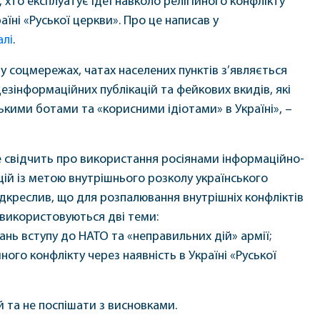
, хто експлуатує ідеї навколо релігійного конфлікту
аїні «Руської церкви». Про це написав у
алі
.
у соцмережах, чатах населених пунктів з’являється
дезінформаційних публікацій та фейкових вкидів, які
ькими ботами та «корисними ідіотами» в Україні», –
е свідчить про використання росіянами інформаційно-
цій із метою внутрішнього розколу українського
ідкреслив, що для розпалювання внутрішніх конфліктів
 використовуються дві теми:
нь вступу до НАТО та «неправильних дій» армії;
йного конфлікту через наявність в Україні «Руської
й та не поспішати з висновками.