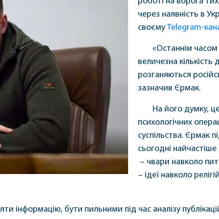
роботі на ворога тих
через наявність в Укр
своєму
Telegram-кан
«Останнім часом 
величезна кількість 
розганяються російс
зазначив Єрмак.
На його думку, ц
психологічних опера
суспільства. Єрмак п
сьогодні найчастіше
– чвари навколо пита
– ідеї навколо релігі
ти інформацію, бути пильними під час аналізу публікаці