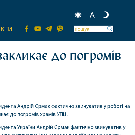
A
АКТИ
закликає до погромів
идента Андрій Єрмак фактично звинуватив у роботі на
икає до погромів храмів УПЦ.
идента України Андрій Єрмак фактично звинуватив у