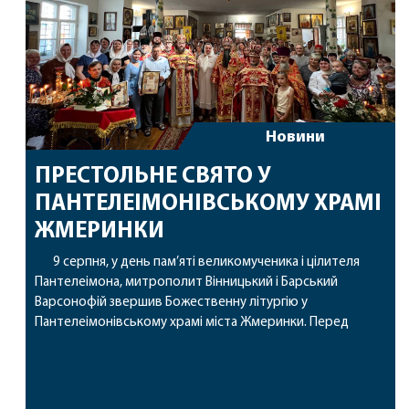
Новини
ПРЕСТОЛЬНЕ СВЯТО У
ПАНТЕЛЕІМОНІВСЬКОМУ ХРАМІ
ЖМЕРИНКИ
9 серпня, у день пам’яті великомученика і цілителя
Пантелеімона, митрополит Вінницький і Барський
Варсонофій звершив Божественну літургію у
Пантелеімонівському храмі міста Жмеринки. Перед
початком богослужіння архіпастир доставив до храму
чудотворну ікону святої рівноапостольної Марії
Магдалини з часткою її святих мощей. Митрополиту
Варсонофію співслужили секретар єпархії архімандрит