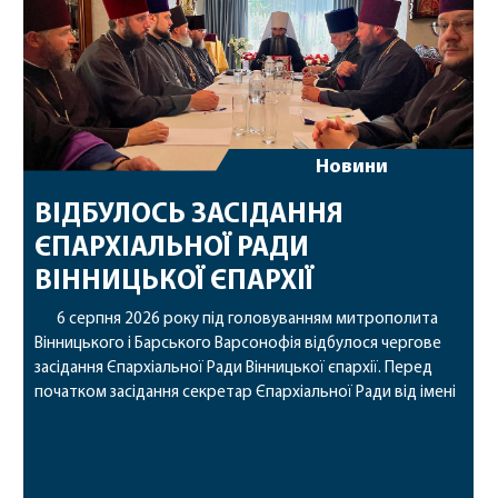
Новини
ВІДБУЛОСЬ ЗАСІДАННЯ
ЄПАРХІАЛЬНОЇ РАДИ
ВІННИЦЬКОЇ ЄПАРХІЇ
6 серпня 2026 року під головуванням митрополита
Вінницького і Барського Варсонофія відбулося чергове
засідання Єпархіальної Ради Вінницької єпархії. Перед
початком засідання секретар Єпархіальної Ради від імені
членів Ради привітав митрополита Варсонофія з днем
народження, яке архіпастир відзначив 1 серпня,
побажавши йому міцного здоров’я, Божої допомоги,
миру, духовної радості та благословенних успіхів у