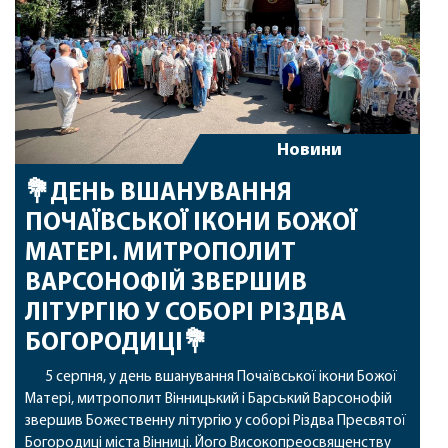
Новини
💐ДЕНЬ ВШАНУВАННЯ
ПОЧАЇВСЬКОЇ ІКОНИ БОЖОЇ
МАТЕРІ. МИТРОПОЛИТ
ВАРСОНОФІЙ ЗВЕРШИВ
ЛІТУРГІЮ У СОБОРІ РІЗДВА
БОГОРОДИЦІ💐
5 серпня, у день вшанування Почаївської ікони Божої
Матері, митрополит Вінницький і Барський Варсонофій
звершив Божественну літургію у соборі Різдва Пресвятої
Богородиці міста Вінниці. Його Високопреосвященству