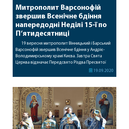
Митрополит Варсонофій
звершив Всенічне бдіння
напередодні Неділі 15-ї по
П‘ятидесятниці
19 вересня митрополит Вінницький і Барський
Варсонофій звершив Всенічне бдіння у Андріє-
Володимирському храмі Києва. Завтра Свята
Церква відзначає Передсвято Різдва Пресвятої
Богородиці. Читайте також: Покаяння – перший
19.09.2020
крок у Царство Небесне Нагадуємо, що
Митрополит Варсонофій очолив соборне
богослужіння у Літинському районі