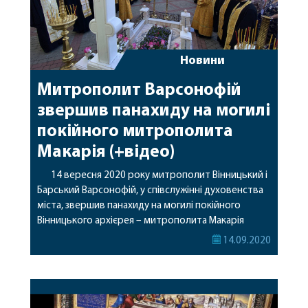
Новини
Митрополит Варсонофій
звершив панахиду на могилі
покійного митрополита
Макарія (+відео)
14 вересня 2020 року митрополит Вінницький і
Барський Варсонофій, у співслужінні духовенства
міста, звершив панахиду на могилі покійного
Вінницького архієрея – митрополита Макарія
(Свистуна). Віряни вшанували пам’ять
14.09.2020
митрополита Макарія в день його народження.
Могила покійного архіпастиря знаходиться поруч
із захопленим Спасо-Преображенським собором
Вінниці, де покійний владика звершував