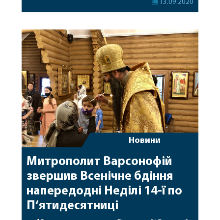
13.09.2020
парафіянок храму, які носять ім‘я Наталії з минулим
днем тезоімеництва. Проповідь Предстоятеля
УПЦ: Дивіться також: Свій новий храм ми
виплакали: громада Стрижавки про життя після
захоплення храму
Новини
Митрополит Варсонофій
звершив Всенічне бдіння
напередодні Неділі 14-ї по
П‘ятидесятниці