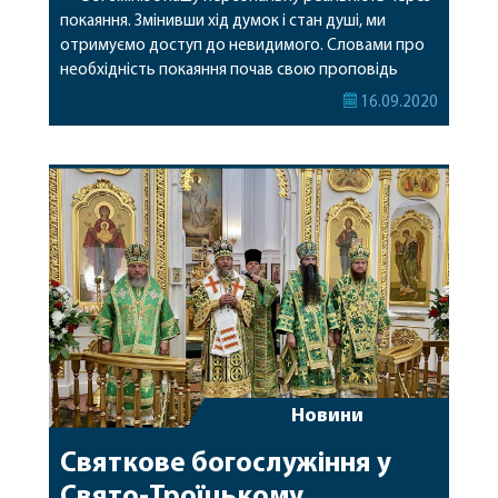
покаяння. Змінивши хід думок і стан душі, ми
отримуємо доступ до невидимого. Словами про
необхідність покаяння почав свою проповідь
Христос. До Нього про це говорив Іоанн
16.09.2020
Хреститель. І апостоли, відправившись з благою
звісткою по світу, згідно з Євангелієм,
«проповідували покаяння» (Мк. 6:12). Зцілення
хворих і вигнання бісів лише свідчили […]
Новини
Святкове богослужіння у
Свято-Троїцькому