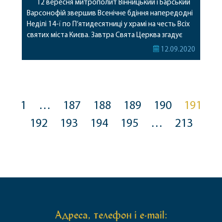
12 вересня митрополит Вінницький і Барський
Варсонофій звершив Всенічне бдіння напередодні
Неділі 14-ї по П‘ятидесятниці у храмі на честь Всіх
святих міста Києва. Завтра Свята Церква згадує
Покладання чесного поясу Пресвятої
12.09.2020
Богородиці.Згідно з переданням, Пресвята
Богородиця сама виплела Свій пояс із верблюжої
шерсті та передала його апостолу Фомі, коли
возносилася на Небеса. Цим потішила його, […]
1
…
187
188
189
190
191
192
193
194
195
…
213
Адреса, телефон і e-mail: