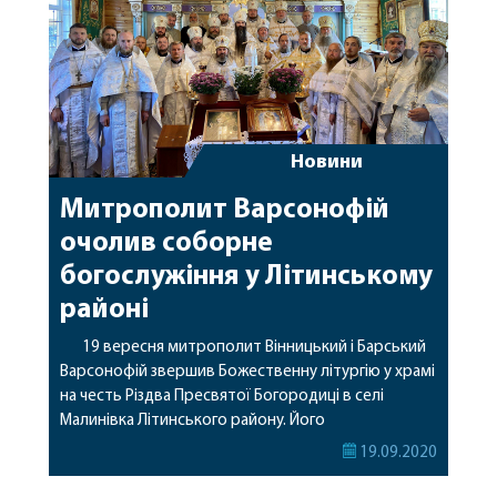
Новини
Митрополит Варсонофій
очолив соборне
богослужіння у Літинському
районі
19 вересня митрополит Вінницький і Барський
Варсонофій звершив Божественну літургію у храмі
на честь Різдва Пресвятої Богородиці в селі
Малинівка Літинського району. Його
Високопреосвященству співслужили секретар
19.09.2020
єпархії прот. Роман Макар, настоятель храму і
благочинний Вінницького округу прот. Миколай