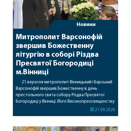
Новини
Митрополит Варсонофій
звершив Божественну
літургію в соборі Різдва
Пресвятої Богородиці
м.Вінниці
21 вересня митрополит Вінницький і Барський
Варсонофій звершив Божественну в день
престольного свята собору Різдва Пресвятої
Богородиці у Вінниці. Його Високопреосвященству
співслужив архієпископ Городницький Олександр,
21.09.2020
секретар єпархії прот. Роман Макар, настоятель
собору прот. Максим Мельничук, почесний
настоятель собору прот. Олексій Мельничук,