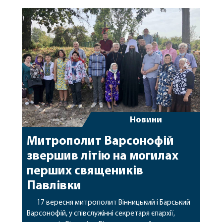
Строк, ігумен Лемешівського монастиря архім.
Марк (Барановський), благочинний Літинського
округу прот. Олег Макар та духовенство
благочиння. По […]
Новини
Митрополит Варсонофій
звершив літію на могилах
перших священиків
Павлівки
17 вересня митрополит Вінницький і Барський
Варсонофій, у співслужінні секретаря єпархії,