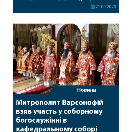
Богородиці. Різдво Пресвятої Владичиці нашої
21.09.2020
Богородиці і Пріснодіви Марії святкується
Церквою, як день всесвітньої радості. У цей
світлий день, на рубежі Старого і Нового завітів,
народилася Преблагословенна Діва Марія,
покликана від віку Божественним Промислом […]
Новини
Митрополит Варсонофій
взяв участь у соборному
богослужінні в
кафедральному соборі