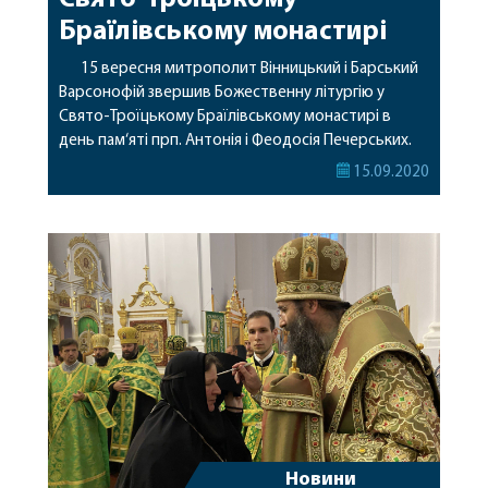
Браїлівському монастирі
15 вересня митрополит Вінницький і Барський
Варсонофій звершив Божественну літургію у
Свято-Троїцькому Браїлівському монастирі в
день пам‘яті прп. Антонія і Феодосія Печерських.
Святкове богослужіння очолив Керуючий
15.09.2020
справами УПЦ митрополит Бориспільський і
Броварський Антоній (Паканич). Його
Високопреосвященству співслужили митрополит
Вінницький і Барський Варсонофій, архієпископ
Городницький Олександр, архієпископ Бучанський
Пантелеімон, архієпископ Черкаський і Канівський
Феодосій та духовенство […]
Новини