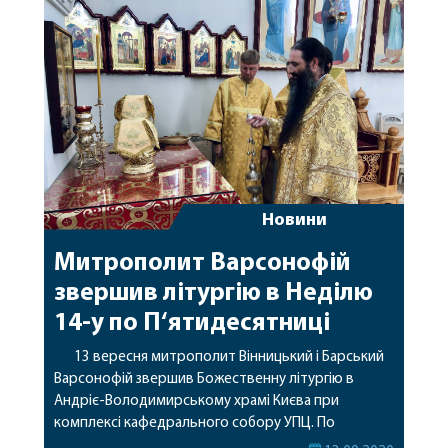
Новини
Митрополит Варсонофій
звершив літургію в Неділю
14-у по П‘ятидесятниці
13 вересня митрополит Вінницький і Барський
Варсонофій звершив Божественну літургію в
Андріє-Володимирському храмі Києва при
комплексі кафедрального собору УПЦ. По
завершені богослужіння архієрей привітав