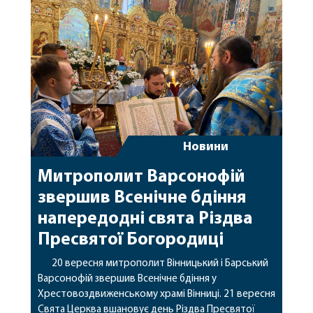
ігумен Лемешівського монастиря архім Марк
(Барановський) та духовенство міста. По
завершені літургії відбулось вшанування […]
Новини
Митрополит Варсонофій
звершив Всенічне бдіння
напередодні свята Різдва
Пресвятої Богородиці
20 вересня митрополит Вінницький і Барський
Варсонофій звершив Всенічне бдіння у
Хрестовоздвиженському храмі Вінниці. 21 вересня
Свята Церква вшановує день Різдва Пресвятої