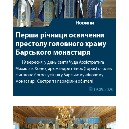
Новини
Перша річниця освячення
престолу головного храму
Барського монастиря
19 вересня, у день свята Чуда Архістратига
Михаїла в Хонех, архімандрит Єнох (Торак) очолив
святкове богослужіння у Барському жіночому
монастирі. Сестри та парафіяни обителі
відзначали першу річницю освячення престолу
19.09.2020
головного храму монастиря на честь Барської
ікони Божої Матері. За літургією також молилася
ігуменя Браїлівської обителі м. Антонія (Стеценко).
Перед літургією читався акафист Барській іконі
Пресвятої […]