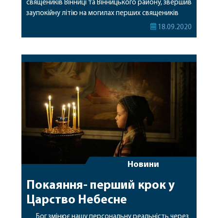
священиків Вінниці та Вінницького району, звершив
заупокійну літію на могилах перших священиків
села Павлівки, які знаходяться на закритому
18.09.2020
старовинному кладовищі. Ініціатором заупокійної
молитви є прот. Борис Пентюк – настотель храму
собора св. прор. Іоанна Предтечі у Вінниці. Село
Павлівка є малою батьківщиною для отця […]
Новини
Покаяння- перший крок у
Царство Небесне
Бог змінює нашу персональну реальність через