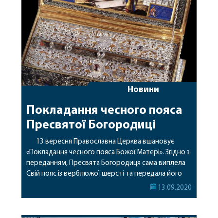
богослужіння. По завершені панахиди митрополит
Варсонофій у своєму […]
Новини
Покладання чесного пояса
Пресвятої Богородиці
13 вересня Православна Церква вшановує
«Покладання чесного пояса Божої Матері». Згідно з
переданням, Пресвята Богородиця сама виплела
Свій пояс із верблюжої шерсті та передала його
апостолу Фомі, коли возносилася на Небеса. Цим
13.09.2020
потішила його, бо ж він запізнився на її Успіння.
Оскільки мощей Пресвятої Богородиці немає, бо
вона взята до Неба всеціло, то пояс як […]