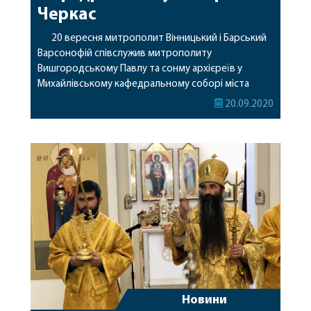
Черкас
20 вересня митрополит Вінницький і Барський
Варсонофій співслужив митрополиту
Вишгородському Павлу та сонму архієреїв у
Михайлівському кафедральному соборі міста
Черкас. У цей день також звершується пам’ять
20.09.2020
преподобномученика Макарія Канівського, чиї
мощі знаходяться в цьому ж храмі. За Літургією
митрополиту Павлу співслужили митрополит
Ніжинський і Прилуцький Климент, митрополит
Вінницький і Барський Варсонофій, архієпископ
Городницький Олександр, архієпископ […]
Новини