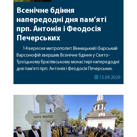
Всенічне бдіння
напередодні дня пам‘яті
прп. Антонія і Феодосія
Печерських
14 вересня митрополит Вінницький і Барський
Варсонофій звершив Всенічне бдіння у Свято-
Троїцькому Браїлівському монастирі напередодні
дня пам‘яті прп. Антонія і Феодосія Печерських.
Його Високопреосвященству співслужив
15.09.2020
архієпископ Бучанський Пантелеімон. За вечірнім
богослужінням читався акафист святим
преподобним Антонію і Феодосію.