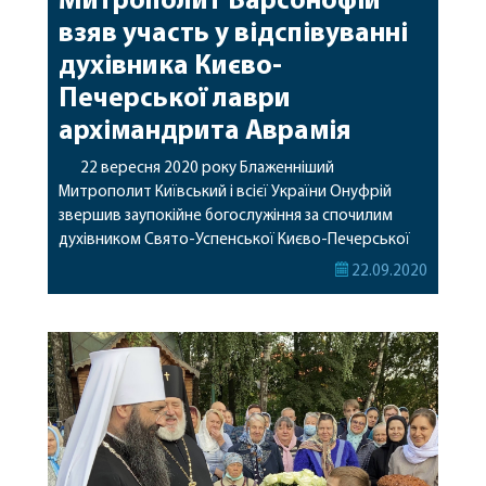
Митрополит Варсонофій
взяв участь у відспівуванні
духівника Києво-
Печерської лаври
архімандрита Аврамія
22 вересня 2020 року Блаженніший
Митрополит Київський і всієї України Онуфрій
звершив заупокійне богослужіння за спочилим
духівником Свято-Успенської Києво-Печерської
Лаври архімандритом Аврамієм (Куявою).
22.09.2020
Архімандрит Аврамій (у схимі – Агапіт) відійшов до
Господа 20 вересня 2020 року на 95-му році життя.
Заупокійну літургію в Успенському соборі Лаври
очолив намісник обителі митрополит Павел.
Блаженніший Митрополит Онуфрій звершив чин
відспівування […]