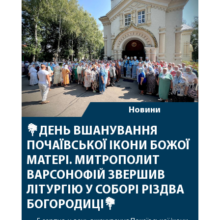
побажавши йому міцного здоров’я, Божої
допомоги, миру, духовної радості та
благословенних успіхів у подальшому
архіпастирському служінні. […]
Новини
💐ДЕНЬ ВШАНУВАННЯ
ПОЧАЇВСЬКОЇ ІКОНИ БОЖОЇ
МАТЕРІ. МИТРОПОЛИТ
ВАРСОНОФІЙ ЗВЕРШИВ
ЛІТУРГІЮ У СОБОРІ РІЗДВА
БОГОРОДИЦІ💐