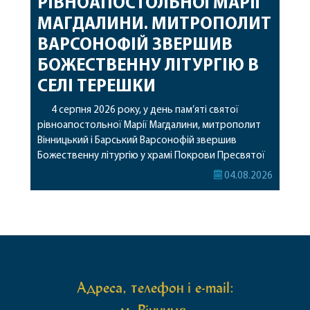
РІВНОАПОСТОЛЬНОЇ МАРІЇ
МАГДАЛИНИ. МИТРОПОЛИТ
ВАРСОНОФІЙ ЗВЕРШИВ
БОЖЕСТВЕННУ ЛІТУРГІЮ В
СЕЛІ ТЕРЕШКИ
4 серпня 2026 року, у день пам’яті святої
рівноапостольної Марії Магдалини, митрополит
Вінницький і Барський Варсонофій звершив
Божественну літургію у храмі Покрови Пресвятої
Богородиці села Терешки Барського благочиння.
04.08.2026
Перед початком богослужіння до храму була
принесена чудотворна ікона святої
рівноапостольної Марії Магдалини з часткою її
святих мощей, передана зі Святої Гори Афон.
Також для поклоніння вірянам […]
Адреса, телефон і e-mail: