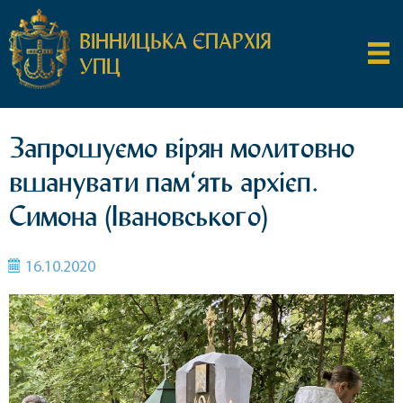
ВІННИЦЬКА ЄПАРХІЯ
УПЦ
Запрошуємо вірян молитовно
вшанувати пам‘ять архієп.
Симона (Івановського)
16.10.2020