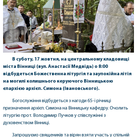
В суботу, 17 жовтня, на центральному кладовищі
міста Вінниці (вул. Анастасії Медвідь) о 8:00
відбудеться Божественна літургія та заупокійна літія
на могилі колишнього керуючого Вінницькою
єпархією архієп. Симона (Івановського).
Богослужіння відбудеться з нагоди 65-ї річниці
призначення архієп. Симона на Вінницьку кафедру. Очолить
літургію прот. Володимир Пучков у співслужінні з
духовенством Вінниці.
Запрошуємо священиків та вірян взяти участь у спільній