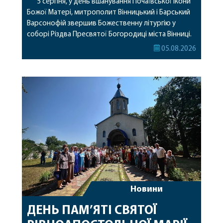
5 серпня, у день вшанування Почаївської ікони
Божої Матері, митрополит Вінницький і Барський
Варсонофій звершив Божественну літургію у
соборі Різдва Пресвятої Богородиці міста Вінниці.
Його Високопреосвященству співслужили
05.08.2026
секретар, духівник, благочинні, духовенство
Вінницької єпархії та гості з інших єпархій у
священному сані. Під час богослужіння підносилися
особливі молитви за мир в Україні, за воїнів, які
захищають […]
Новини
ДЕНЬ ПАМ’ЯТІ СВЯТОЇ