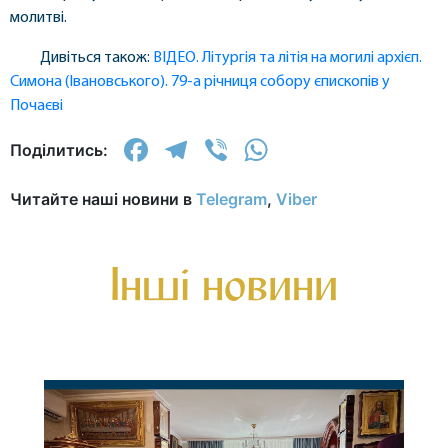
молитві.
Дивіться також:
ВІДЕО. Літургія та літія на могилі архієп.
Симона (Івановського). 79-а річниця собору єпископів у
Почаєві
Facebook
Telegram
Viber
WhatsApp
Поділитись:
Читайте наші новини в
Telegram
,
Viber
Інші новини