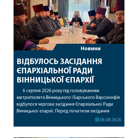
Новини
ВІДБУЛОСЬ ЗАСІДАННЯ
ЄПАРХІАЛЬНОЇ РАДИ
ВІННИЦЬКОЇ ЄПАРХІЇ
6 серпня 2026 року під головуванням
митрополита Вінницького і Барського Варсонофія
відбулося чергове засідання Єпархіальної Ради
Вінницької єпархії. Перед початком засідання
секретар Єпархіальної Ради від імені членів Ради
06.08.2026
привітав митрополита Варсонофія з днем
народження, яке архіпастир відзначив 1 серпня,