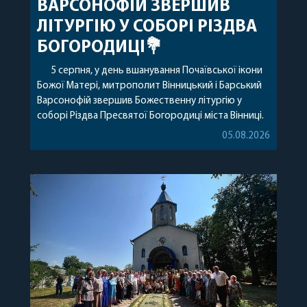
ВАРСОНОФІЙ ЗВЕРШИВ
ЛІТУРГІЮ У СОБОРІ РІЗДВА
БОГОРОДИЦІ💐
5 серпня, у день вшанування Почаївської ікони
Божої Матері, митрополит Вінницький і Барський
Варсонофій звершив Божественну літургію у
соборі Різдва Пресвятої Богородиці міста Вінниці.
Його Високопреосвященству співслужили
05.08.2026
секретар, духівник, благочинні, духовенство
Вінницької єпархії та гості з інших єпархій у
священному сані. Під час богослужіння підносилися
особливі молитви за мир в Україні, за воїнів, які
захищають […]