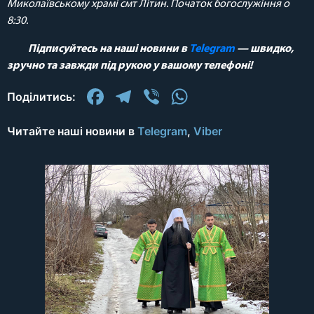
Миколаївському храмі смт Літин. Початок богослужіння о
8:30.
Підписуйтесь на наші новини в
Telegram
— швидко,
зручно та завжди під рукою у вашому телефоні!
Facebook
Telegram
Viber
WhatsApp
Поділитись:
Читайте наші новини в
Telegram
,
Viber