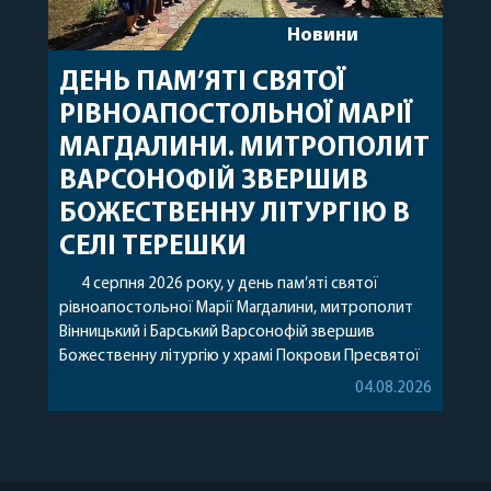
Новини
ДЕНЬ ПАМ’ЯТІ СВЯТОЇ
РІВНОАПОСТОЛЬНОЇ МАРІЇ
МАГДАЛИНИ. МИТРОПОЛИТ
ВАРСОНОФІЙ ЗВЕРШИВ
БОЖЕСТВЕННУ ЛІТУРГІЮ В
СЕЛІ ТЕРЕШКИ
4 серпня 2026 року, у день пам’яті святої
рівноапостольної Марії Магдалини, митрополит
Вінницький і Барський Варсонофій звершив
Божественну літургію у храмі Покрови Пресвятої
Богородиці села Терешки Барського благочиння.
04.08.2026
Перед початком богослужіння до храму була
принесена чудотворна ікона святої
рівноапостольної Марії Магдалини з часткою її
святих мощей, передана зі Святої Гори Афон.