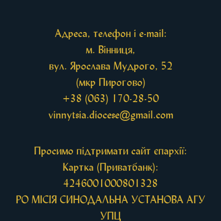
Також для поклоніння вірянам […]
Адреса, телефон і e-mail:
м. Вінниця,
вул. Ярослава Мудрого, 52
(мкр Пирогово)
+38 (063) 170-28-50
vinnytsia.diocese@gmail.com
Просимо підтримати сайт єпархії:
Картка (Приватбанк):
4246001000801328
РО МIСIЯ СИНОДАЛЬНА УСТАНОВА АГУ
УПЦ