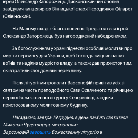
ієрей Олександр Запорожець. Дияконський чин очолив
завідувач канцелярією Вінницької єпархії ієродиякон Філарет
(Олівінський).
На Малому вході з благословення Предстоятеля ієрей
Олександр Запорожець був нагороджений набедреником.
За богослужінням у храмі піднесли особливі молитви про
мир та перемогу для України, щоб Господь зміцнив наших
воїнів та наділив мудрістю владу, а також дав прихисток тим,
які втратили свої домівки через війну.
Після літургії митрополит Варсонофій привітав усіх зі
святом на честь преподобного Сави Освяченого та річницею
першої Божественної літургії у Северинівці, завдяки
пристосованому молитовному будинку.
Нагадаємо, завтра 19 грудня, в день памʼяті святителя
Миколая Чудотворця, митрополит
Варсонофій
звершить
Божественну літургію в