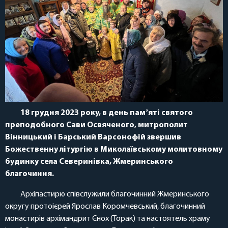
18 грудня 2023 року, в день памʼяті святого
преподобного Сави Освяченого, митрополит
Вінницький і Барський Варсонофій звершив
Божественну літургію в Миколаївському молитовному
будинку села Северинівка, Жмеринського
благочиння.
Архіпастирю співслужили благочинний Жмеринського
округу протоієрей Ярослав Коромчевський, благочинний
монастирів архімандрит Єнох (Торак) та настоятель храму