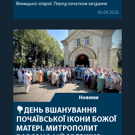
Вінницької єпархії. Перед початком засідання
секретар Єпархіальної Ради від імені членів Ради
06.08.2026
привітав митрополита Варсонофія з днем
народження, яке архіпастир відзначив 1 серпня,
побажавши йому міцного здоров’я, Божої
допомоги, миру, духовної радості та
благословенних успіхів у подальшому
архіпастирському служінні. […]
Новини
💐ДЕНЬ ВШАНУВАННЯ
ПОЧАЇВСЬКОЇ ІКОНИ БОЖОЇ
МАТЕРІ. МИТРОПОЛИТ