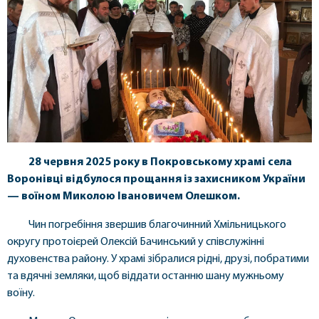
28 червня 2025 року в Покровському храмі села
Воронівці відбулося прощання із захисником України
— воїном Миколою Івановичем Олешком.
Чин погребіння звершив благочинний Хмільницького
округу протоієрей Олексій Бачинський у співслужінні
духовенства району. У храмі зібралися рідні, друзі, побратими
та вдячні земляки, щоб віддати останню шану мужньому
воїну.