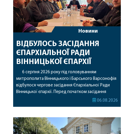
Новини
ВІДБУЛОСЬ ЗАСІДАННЯ
ЄПАРХІАЛЬНОЇ РАДИ
ВІННИЦЬКОЇ ЄПАРХІЇ
6 серпня 2026 року під головуванням
митрополита Вінницького і Барського Варсонофія
відбулося чергове засідання Єпархіальної Ради
Вінницької єпархії. Перед початком засідання
секретар Єпархіальної Ради від імені членів Ради
06.08.2026
привітав митрополита Варсонофія з днем
народження, яке архіпастир відзначив 1 серпня,
побажавши йому міцного здоров’я, Божої
допомоги, миру, духовної радості та
благословенних успіхів у подальшому