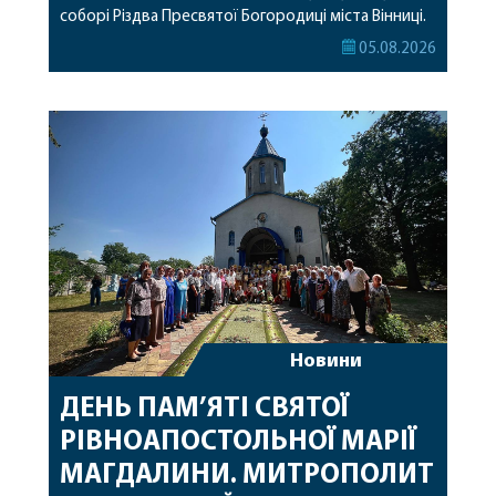
соборі Різдва Пресвятої Богородиці міста Вінниці.
Його Високопреосвященству співслужили
05.08.2026
секретар, духівник, благочинні, духовенство
Вінницької єпархії та гості з інших єпархій у
священному сані. Під час богослужіння підносилися
особливі молитви за мир в Україні, за воїнів, які
захищають […]
Новини
ДЕНЬ ПАМ’ЯТІ СВЯТОЇ
РІВНОАПОСТОЛЬНОЇ МАРІЇ
МАГДАЛИНИ. МИТРОПОЛИТ