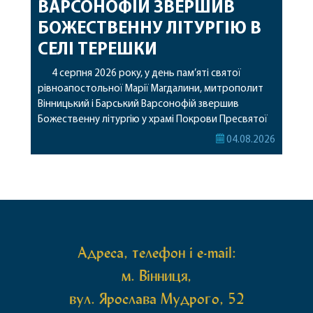
ВАРСОНОФІЙ ЗВЕРШИВ
БОЖЕСТВЕННУ ЛІТУРГІЮ В
СЕЛІ ТЕРЕШКИ
4 серпня 2026 року, у день пам’яті святої
рівноапостольної Марії Магдалини, митрополит
Вінницький і Барський Варсонофій звершив
Божественну літургію у храмі Покрови Пресвятої
Богородиці села Терешки Барського благочиння.
04.08.2026
Перед початком богослужіння до храму була
принесена чудотворна ікона святої
рівноапостольної Марії Магдалини з часткою її
святих мощей, передана зі Святої Гори Афон.
Також для поклоніння вірянам […]
Адреса, телефон і e-mail:
м. Вінниця,
вул. Ярослава Мудрого, 52