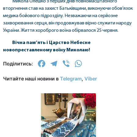
Микола Олешко з перших днів повномасштабного
вторгнення став на захист Батьківщини, виконуючи обов’язок
медика бойового підрозділу. Незважаючи на серйозне
захворювання серця, він продовжував вірно служити народу
України. Життя хороброго воїна обірвалося 25 червня.
Вічна памʼять і Царство Небесне
новопреставленому воїну Миколаю!
Facebook
Telegram
Viber
WhatsApp
Поділитись:
Читайте наші новини в
Telegram
,
Viber