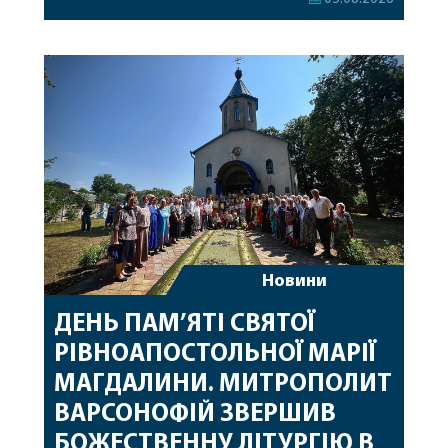
секретар, духівник, благочинні, духовенство
Вінницької єпархії та гості з інших єпархій у
священному сані. Під час богослужіння підносилися
особливі молитви за мир в Україні, за воїнів, які
захищають […]
Новини
ДЕНЬ ПАМ’ЯТІ СВЯТОЇ
РІВНОАПОСТОЛЬНОЇ МАРІЇ
МАГДАЛИНИ. МИТРОПОЛИТ
ВАРСОНОФІЙ ЗВЕРШИВ
БОЖЕСТВЕННУ ЛІТУРГІЮ В