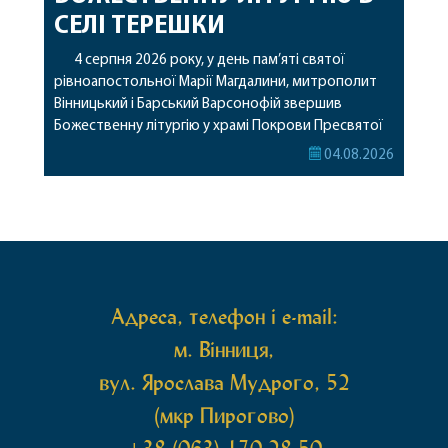
СЕЛІ ТЕРЕШКИ
4 серпня 2026 року, у день пам’яті святої
рівноапостольної Марії Магдалини, митрополит
Вінницький і Барський Варсонофій звершив
Божественну літургію у храмі Покрови Пресвятої
Богородиці села Терешки Барського благочиння.
04.08.2026
Перед початком богослужіння до храму була
принесена чудотворна ікона святої
рівноапостольної Марії Магдалини з часткою її
святих мощей, передана зі Святої Гори Афон.
Також для поклоніння вірянам […]
Адреса, телефон і e-mail:
м. Вінниця,
вул. Ярослава Мудрого, 52
(мкр Пирогово)