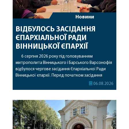
Новини
ВІДБУЛОСЬ ЗАСІДАННЯ
ЄПАРХІАЛЬНОЇ РАДИ
ВІННИЦЬКОЇ ЄПАРХІЇ
6 серпня 2026 року під головуванням
митрополита Вінницького і Барського Варсонофія
відбулося чергове засідання Єпархіальної Ради
Вінницької єпархії. Перед початком засідання
секретар Єпархіальної Ради від імені членів Ради
06.08.2026
привітав митрополита Варсонофія з днем
народження, яке архіпастир відзначив 1 серпня,
побажавши йому міцного здоров’я, Божої
допомоги, миру, духовної радості та
благословенних успіхів у подальшому
архіпастирському служінні. […]