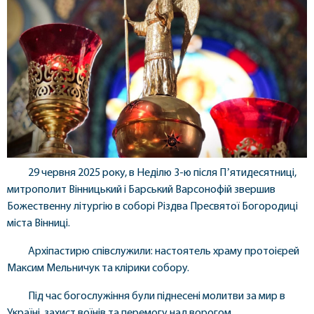
29 червня 2025 року, в Неділю 3-ю після Пʼятидесятниці,
митрополит Вінницький і Барський Варсонофій звершив
Божественну літургію в соборі Різдва Пресвятої Богородиці
міста Вінниці.
Архіпастирю співслужили: настоятель храму протоієрей
Максим Мельничук та клірики собору.
Під час богослужіння були піднесені молитви за мир в
Україні, захист воїнів та перемогу над ворогом.