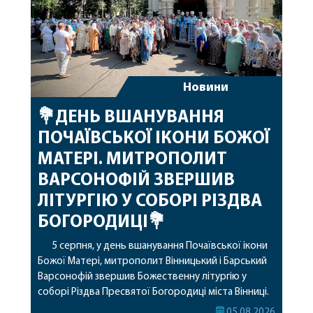
Новини
💐ДЕНЬ ВШАНУВАННЯ
ПОЧАЇВСЬКОЇ ІКОНИ БОЖОЇ
МАТЕРІ. МИТРОПОЛИТ
ВАРСОНОФІЙ ЗВЕРШИВ
ЛІТУРГІЮ У СОБОРІ РІЗДВА
БОГОРОДИЦІ💐
5 серпня, у день вшанування Почаївської ікони
Божої Матері, митрополит Вінницький і Барський
Варсонофій звершив Божественну літургію у
соборі Різдва Пресвятої Богородиці міста Вінниці.
Його Високопреосвященству співслужили
05.08.2026