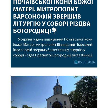
ПОЧАЇВСЬКОЇ ІКОНИ БОЖОЇ
МАТЕРІ. МИТРОПОЛИТ
ВАРСОНОФІЙ ЗВЕРШИВ
ЛІТУРГІЮ У СОБОРІ РІЗДВА
БОГОРОДИЦІ💐
5 серпня, у день вшанування Почаївської ікони
Божої Матері, митрополит Вінницький і Барський
Варсонофій звершив Божественну літургію у
соборі Різдва Пресвятої Богородиці міста Вінниці.
Його Високопреосвященству співслужили
05.08.2026
секретар, духівник, благочинні, духовенство
Вінницької єпархії та гості з інших єпархій у
священному сані. Під час богослужіння підносилися
особливі молитви за мир в Україні, за воїнів, які
захищають […]