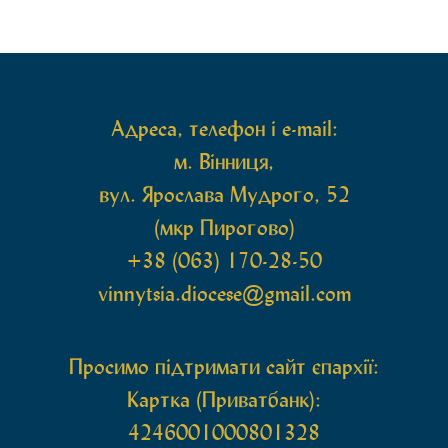
принесена чудотворна ікона святої
рівноапостольної Марії Магдалини з часткою її
святих мощей, передана зі Святої Гори Афон.
Також для поклоніння вірянам […]
Адреса, телефон і e-mail:
м. Вінниця,
вул. Ярослава Мудрого, 52
(мкр Пирогово)
+38 (063) 170-28-50
vinnytsia.diocese@gmail.com
Просимо підтримати сайт єпархії:
Картка (Приватбанк):
4246001000801328