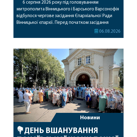
6 серпня 2026 року під головуванням
митрополита Вінницького і Барського Варсонофія
відбулося чергове засідання Єпархіальної Ради
Вінницької єпархії. Перед початком засідання
секретар Єпархіальної Ради від імені членів Ради
06.08.2026
привітав митрополита Варсонофія з днем
народження, яке архіпастир відзначив 1 серпня,
побажавши йому міцного здоров’я, Божої
допомоги, миру, духовної радості та
благословенних успіхів у подальшому
архіпастирському служінні. […]
Новини
💐ДЕНЬ ВШАНУВАННЯ