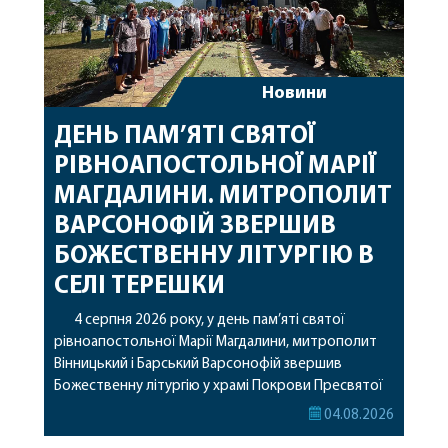
Новини
ДЕНЬ ПАМ’ЯТІ СВЯТОЇ
РІВНОАПОСТОЛЬНОЇ МАРІЇ
МАГДАЛИНИ. МИТРОПОЛИТ
ВАРСОНОФІЙ ЗВЕРШИВ
БОЖЕСТВЕННУ ЛІТУРГІЮ В
СЕЛІ ТЕРЕШКИ
4 серпня 2026 року, у день пам’яті святої
рівноапостольної Марії Магдалини, митрополит
Вінницький і Барський Варсонофій звершив
Божественну літургію у храмі Покрови Пресвятої
Богородиці села Терешки Барського благочиння.
04.08.2026
Перед початком богослужіння до храму була