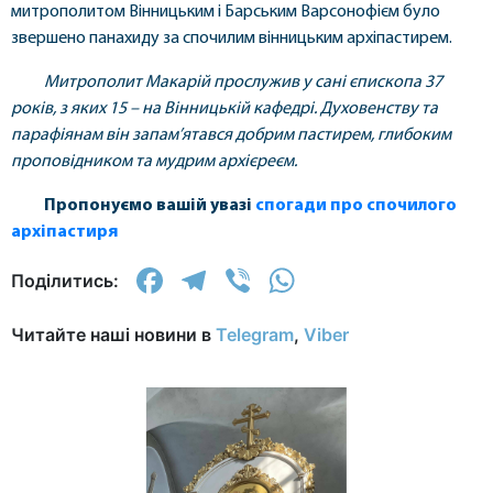
митрополитом Вінницьким і Барським Варсонофієм було
звершено панахиду за спочилим вінницьким архіпастирем.
Митрополит Макарій прослужив у сані єпископа 37
років, з яких 15 – на Вінницькій кафедрі. Духовенству та
парафіянам він запам’ятався добрим пастирем, глибоким
проповідником та мудрим архієреєм.
Пропонуємо вашій увазі
спогади про спочилого
архіпастиря
Facebook
Telegram
Viber
WhatsApp
Поділитись:
Читайте наші новини в
Telegram
,
Viber