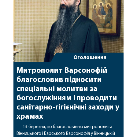
зустріч архієрея та Божественна літургія […]
Оголошення
Митрополит Варсонофій
благословив підносити
спеціальні молитви за
богослужінням і проводити
санітарно-гігієнічні заходи у
храмах
13 березня, по благословінню митрополита
Вінницького і Барського Варсонофія у Вінницькій