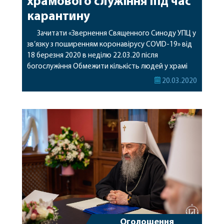
храмового служіння під час
карантину
Зачитати «Звернення Священного Синоду УПЦ у
зв’язку з поширенням коронавірусу COVID-19» від
18 березня 2020 в неділю 22.03.20 після
богослужіння Обмежити кількість людей у храмі
під час богослужінь – не більше 10 чоловік
20.03.2020
одночасно. Настоятелям призначити
відповідальних осіб, до обов’язків яких буде
входити зокрема контроль кількості людей в
храмах та забезпечення можливості почергового
входу до […]
Оголошення