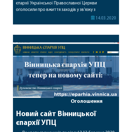
єпархії Української Православної Церкви
оголосили про вжиття заходів у зв’язку з
оголошенням карантину через поширення
14.03.2020
коронавірусу. Згідно з рішенням, за кожною
Божественною літургією будуть підносити
особливі молитовні прохання, а духовенство
благословляють виконувати комплекс
профілактичних заходів. Зокрема, в храмах
необхідно частіше проводити вологе прибирання
із застосуванням антисептичних […]
Оголошення
Новий сайт Вінницької
єпархії УПЦ