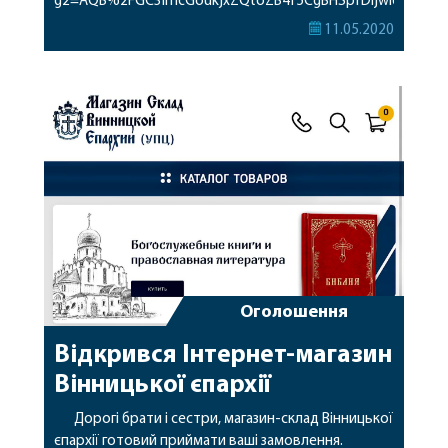
g2=AQB%2FGC3imcGoukjxZQtoZB4f5CgBHSpTDfjwic3LxQBY
WhatsApp-група:
11.05.2020
https://chat.whatsapp.com/LVweWkIMYyZLUAWQxflVV2
Youtube-канал:
https://www.youtube.com/channel/UC-
Iffbl_e0aES_xLkeHJ0VQ Facebook-сторінка:
https://www.facebook.com/vinnitsiaUPC/ Склад-
магазин єпархії: http://www.lavka.vinnica.ua/
Оголошення
Відкрився Інтернет-магазин
Вінницької єпархії
Дорогі брати і сестри, магазин-склад Вінницької
єпархії готовий приймати ваші замовлення.