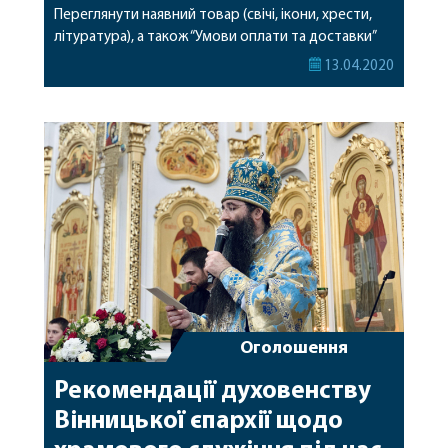
Переглянути наявний товар (свічі, ікони, хрести,
літуратура), а також “Умови оплати та доставки”
можна на сайті Складу Вінницької єпархії:
13.04.2020
http://www.lavka.vinnica.ua/ Є сторінка у Фейсбук,
де ви також можете замовити обраний вами
товар:
https://www.facebook.com/Vinnitsia.eparhiya.shop/
Найближчим часом очікуйте збільшення
асортименту товару на сайті інтернет-магазину.
Доставка товару […]
Оголошення
Рекомендації духовенству
Вінницької єпархії щодо