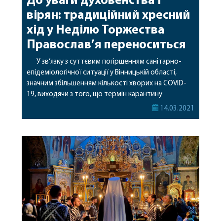
До уваги духовенства і
вірян: традиційний хресний
хід у Неділю Торжества
Православ’я переноситься
У зв‘язку з суттєвим погіршенням санітарно-
епідеміологічної ситуації у Вінницькій області,
значним збільшенням кількості хворих на COVID-
19, виходячи з того, що термін карантину
завершується 30 квітня 2021 року, прес-служба
14.03.2021
Вінницької єпархії УПЦ повідомляє, що за
благословінням митрополита Вінницького і
Барського Варсонофія, щорічна хресна хода до
свята Торжества Православ‘я переноситься на
свято Воскресіння Христового – 2 травня […]