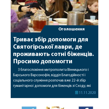
Оголошення
Триває збір допомоги для
Святогірської лаври, де
проживають сотні біженців.
Просимо допомогти
З благословіння митрополита Вінницького і
Барського Варсонофія, відділ Благодійності і
соціального служіння розпочав вже 22-й збір
гуманітарної допомоги для біженців зі Сходу, які
знайшли свій притулок уСвятогірській лаврі.
11.11.2020
Керівник відділу Благодійності і соц. служіння
диякон Георгій Толчев:«З Божою допомогою, ми з
вами, починаючи з грудня 2014 р. і по цей час