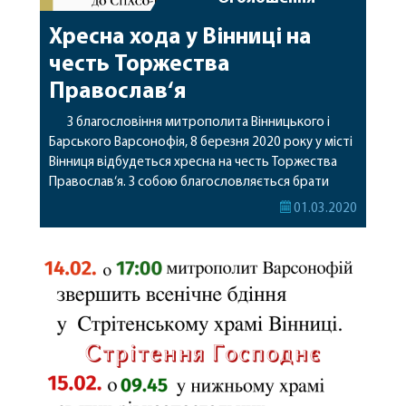
Хресна хода у Вінниці на
честь Торжества
Православ‘я
З благословіння митрополита Вінницького і
Барського Варсонофія, 8 березня 2020 року у місті
Вінниця відбудеться хресна на честь Торжества
Православ‘я. З собою благословляється брати
шановані вами ікони. На хресну ходу доставлять
01.03.2020
три ікони Пресвятої Богородиці: Зіновінська,
Івервська (з Кіровки), Писарівська. Підтримаймо
нашу Українську Православну Церкву ! Деталі в
оголошенні.