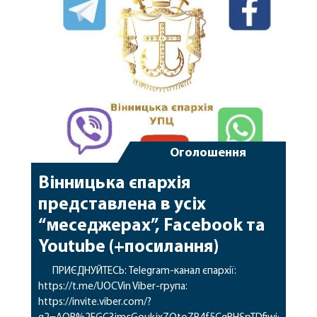
зібрали близько 360 тон […]
Оголошення
Вінницька єпархія
представлена в усіх
“меседжерах”, Facebook та
Youtube (+посилання)
ПРИЄДНУЙТЕСЬ: Telegram-канал єпархії:
https://t.me/UOCVin Viber-група:
https://invite.viber.com/?