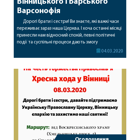
Вінницького і Барського
Варсонофія
Дорогі брати і сестри! Ви знаєте, які важкі часи
переживає зараз наша Церква. І хоча останні місяці
принесли нам відносний спокій, певні політичні
події та суспільні процеси дають змогу
передбачити, що найближчим часом церковні
04.03.2020
рейдери з ПЦУ знову активізуються та відновлять
натиск не лише на Церкву взагалі, але й на кожну
окрему громаду храм якої […]
Оголошення