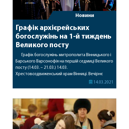
Новини
Графік архієрейських
богослужінь на 1-й тиждень
Великого посту
Графік богослужінь митрополита Вінницького і
Барського Варсонофія на першій седмиці Великого
посту (14.03. – 21.03.) 14.03.
Хрестовоздвиженський храм Вінниці. Вечірнє
богослужіння з чином прощення о 17:00. 15.03.
14.03.2021
Хрестовоздвиженський храм Вінниці. Ранкове
богослужіння о 7:00. Читання канону прп. Андрія
Критського о 18:00. 16.03. Храм вмч. Георгія
Побідоносця. Читання канону прп. Андрія
Критського о 18:00. 17.03. Хрестовоздвиженський
[…]