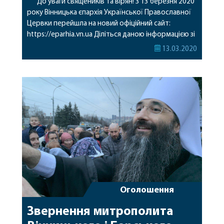
До уваги священиків та вірян! З 13 березня 2020
року Вінницька єпархія Української Православної
Цервки перейшла на новий офіційний сайт:
https://eparhia.vn.ua Діліться даною інформацією зі
своїми знайомими та друзями, а також добавляйте
13.03.2020
сайт у свої «закладки» браузера, щоб швидко
переглядати новини з життя Вінницької єпархії та
всієї Української Православної Церкви. Дякуємо
усім за поширення новин […]
Оголошення
Звернення митрополита