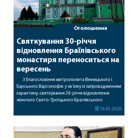
Оголошення
Святкування 30-річчя
відновлення Браїлівського
монастиря переноситься на
вересень
З благословіння митрополита Вінницького і
Барського Варсонофія: у зв’язку із запровадженням
карантину, святкування 30-річчя відновлення
жіночого Свято-Троїцького Браїлівського
монастиря переноситься на 15 вересня.
16.03.2020
Богослужіння на честь Браїлово-Ченстоховської
ікони Божої Матері відбудеться відповідно до
розкладу монастиря: в середу 18 березня Всенічне
бдіння о 16:00; у четвер 19 березня Часи о 8:00,