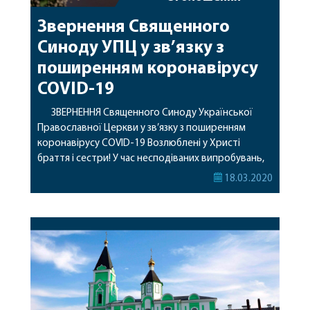
Звернення Священного
Синоду УПЦ у зв’язку з
поширенням коронавірусу
COVID-19
ЗВЕРНЕННЯ Священного Синоду Української
Православної Церкви у зв’язку з поширенням
коронавірусу COVID-19 Возлюблені у Христі
браття і сестри! У час несподіваних випробувань,
що пов’язані з загрозою епідемії нового
18.03.2020
інфекційного захворювання, Церква звертається
до своєї пастви вічноживими словами Господа
нашого Іісуса Христа: «Не бійся, тільки віруй!» (Мк.
5:36). Віра в Бога відрізняє християнина з-поміж
інших членів суспільства. […]