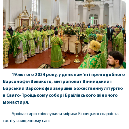
19 лютого 2024 року, у день пам’яті преподобного
Варсонофія Великого, митрополит Вінницький і
Барський Варсонофій звершив Божественну літургію
в Свято-Троїцькому соборі Браїлівського жіночого
монастиря.
Архіпастирю співслужили клірики Вінницької єпархії та
гості у священному сані.