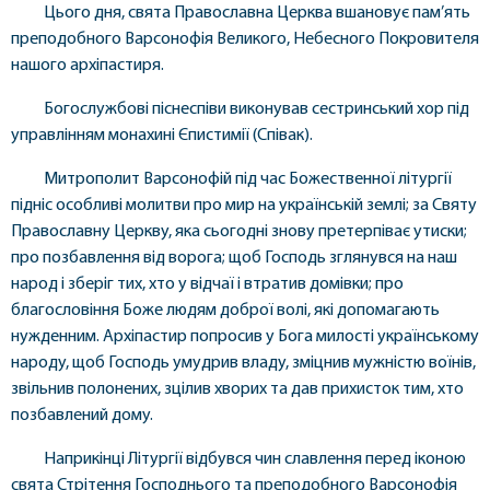
Цього дня, свята Православна Церква вшановує пам’ять
преподобного Варсонофія Великого, Небесного Покровителя
нашого архіпастиря.
Богослужбові піснеспіви виконував сестринський хор під
управлінням монахині Єпистимії (Співак).
Митрополит Варсонофій під час Божественної літургії
підніс особливі молитви про мир на українській землі; за Святу
Православну Церкву, яка сьогодні знову претерпіває утиски;
про позбавлення від ворога; щоб Господь зглянувся на наш
народ і зберіг тих, хто у відчаї і втратив домівки; про
благословіння Боже людям доброї волі, які допомагають
нужденним. Архіпастир попросив у Бога милості українському
народу, щоб Господь умудрив владу, зміцнив мужністю воїнів,
звільнив полонених, зцілив хворих та дав прихисток тим, хто
позбавлений дому.
Наприкінці Літургії відбувся чин славлення перед іконою
свята Стрітення Господнього та преподобного Варсонофія