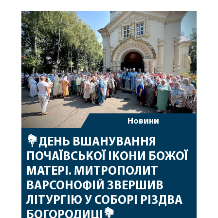
народження, яке архіпастир відзначив 1 серпня,
побажавши йому міцного здоров’я, Божої
допомоги, миру, духовної радості та
благословенних успіхів у подальшому
архіпастирському служінні. […]
Новини
💐ДЕНЬ ВШАНУВАННЯ
ПОЧАЇВСЬКОЇ ІКОНИ БОЖОЇ
МАТЕРІ. МИТРОПОЛИТ
ВАРСОНОФІЙ ЗВЕРШИВ
ЛІТУРГІЮ У СОБОРІ РІЗДВА
БОГОРОДИЦІ💐