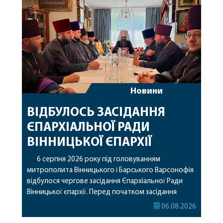
Новини
ВІДБУЛОСЬ ЗАСІДАННЯ
ЄПАРХІАЛЬНОЇ РАДИ
ВІННИЦЬКОЇ ЄПАРХІЇ
6 серпня 2026 року під головуванням
митрополита Вінницького і Барського Варсонофія
відбулося чергове засідання Єпархіальної Ради
Вінницької єпархії. Перед початком засідання
секретар Єпархіальної Ради від імені членів Ради
06.08.2026
привітав митрополита Варсонофія з днем