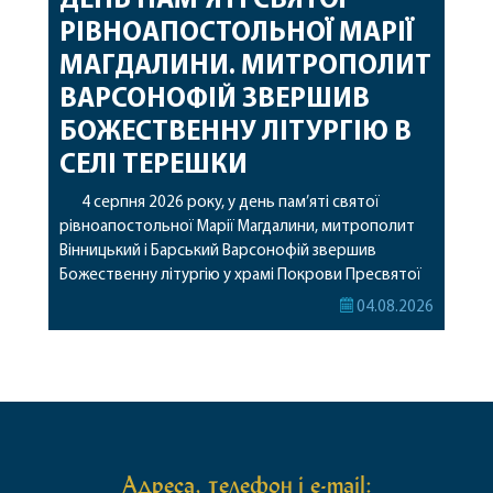
ДЕНЬ ПАМ’ЯТІ СВЯТОЇ
РІВНОАПОСТОЛЬНОЇ МАРІЇ
МАГДАЛИНИ. МИТРОПОЛИТ
ВАРСОНОФІЙ ЗВЕРШИВ
БОЖЕСТВЕННУ ЛІТУРГІЮ В
СЕЛІ ТЕРЕШКИ
4 серпня 2026 року, у день пам’яті святої
рівноапостольної Марії Магдалини, митрополит
Вінницький і Барський Варсонофій звершив
Божественну літургію у храмі Покрови Пресвятої
Богородиці села Терешки Барського благочиння.
04.08.2026
Перед початком богослужіння до храму була
принесена чудотворна ікона святої
рівноапостольної Марії Магдалини з часткою її
святих мощей, передана зі Святої Гори Афон.
Також для поклоніння вірянам […]
Адреса, телефон і e-mail: