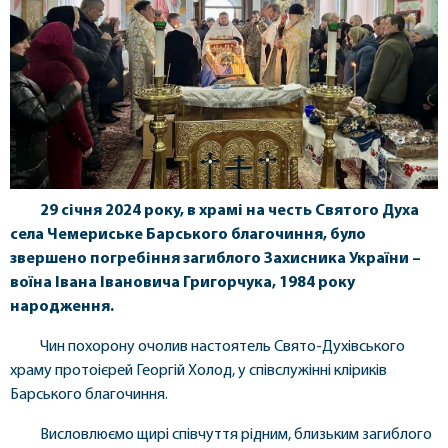
29 січня 2024 року, в храмі на честь Святого Духа
села Чемериське Барського благочиння, було
звершено погребіння загиблого Захисника України –
воїна Івана Івановича Григорчука, 1984 року
народження.
Чин похорону очолив настоятель Свято-Духівського
храму протоієрей Георгій Холод, у співслужінні кліриків
Барського благочиння.
Висловлюємо щирі співчуття рідним, близьким загиблого