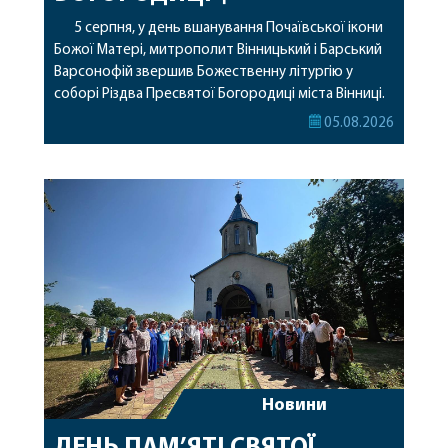
5 серпня, у день вшанування Почаївської ікони
Божої Матері, митрополит Вінницький і Барський
Варсонофій звершив Божественну літургію у
соборі Різдва Пресвятої Богородиці міста Вінниці.
Його Високопреосвященству співслужили
05.08.2026
секретар, духівник, благочинні, духовенство
Вінницької єпархії та гості з інших єпархій у
священному сані. Під час богослужіння підносилися
особливі молитви за мир в Україні, за воїнів, які
захищають […]
Новини