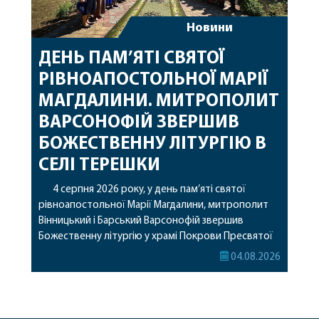
Новини
ДЕНЬ ПАМ’ЯТІ СВЯТОЇ
РІВНОАПОСТОЛЬНОЇ МАРІЇ
МАГДАЛИНИ. МИТРОПОЛИТ
ВАРСОНОФІЙ ЗВЕРШИВ
БОЖЕСТВЕННУ ЛІТУРГІЮ В
СЕЛІ ТЕРЕШКИ
4 серпня 2026 року, у день пам’яті святої
рівноапостольної Марії Магдалини, митрополит
Вінницький і Барський Варсонофій звершив
Божественну літургію у храмі Покрови Пресвятої
Богородиці села Терешки Барського благочиння.
04.08.2026
Перед початком богослужіння до храму була
принесена чудотворна ікона святої
рівноапостольної Марії Магдалини з часткою її
святих мощей, передана зі Святої Гори Афон.