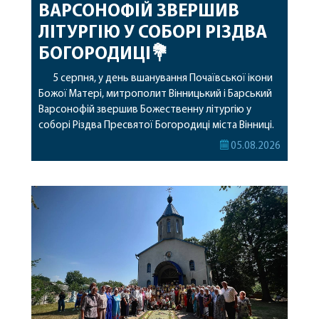
ВАРСОНОФІЙ ЗВЕРШИВ
ЛІТУРГІЮ У СОБОРІ РІЗДВА
БОГОРОДИЦІ💐
5 серпня, у день вшанування Почаївської ікони
Божої Матері, митрополит Вінницький і Барський
Варсонофій звершив Божественну літургію у
соборі Різдва Пресвятої Богородиці міста Вінниці.
Його Високопреосвященству співслужили
05.08.2026
секретар, духівник, благочинні, духовенство
Вінницької єпархії та гості з інших єпархій у
священному сані. Під час богослужіння підносилися
особливі молитви за мир в Україні, за воїнів, які
захищають […]