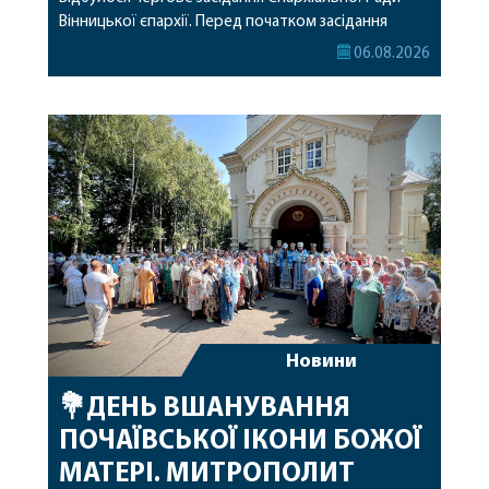
Вінницької єпархії. Перед початком засідання
секретар Єпархіальної Ради від імені членів Ради
06.08.2026
привітав митрополита Варсонофія з днем
народження, яке архіпастир відзначив 1 серпня,
побажавши йому міцного здоров’я, Божої
допомоги, миру, духовної радості та
благословенних успіхів у подальшому
архіпастирському служінні. […]
Новини
💐ДЕНЬ ВШАНУВАННЯ
ПОЧАЇВСЬКОЇ ІКОНИ БОЖОЇ
МАТЕРІ. МИТРОПОЛИТ