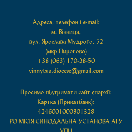
Також для поклоніння вірянам […]
Адреса, телефон і e-mail:
м. Вінниця,
вул. Ярослава Мудрого, 52
(мкр Пирогово)
+38 (063) 170-28-50
vinnytsia.diocese@gmail.com
Просимо підтримати сайт єпархії:
Картка (Приватбанк):
4246001000801328
РО МIСIЯ СИНОДАЛЬНА УСТАНОВА АГУ
УПЦ