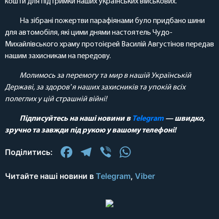
кошти для підтримки наших українських військових.
На зібрані пожертви парафіянами було придбано шини
для автомобіля, які цими днями настоятель Чудо-
Михайлівського храму протоієрей Василій Августінов передав
нашим захисникам на передову.
Молимось за перемогу та мир в нашій Українській
Державі, за здоровʼя наших захисників та упокій всіх
полеглих у цій страшній війні!
Підписуйтесь на наші новини в
Telegram
— швидко,
зручно та завжди під рукою у вашому телефоні!
Facebook
Telegram
Viber
WhatsApp
Поділитись:
Читайте наші новини в
Telegram
,
Viber