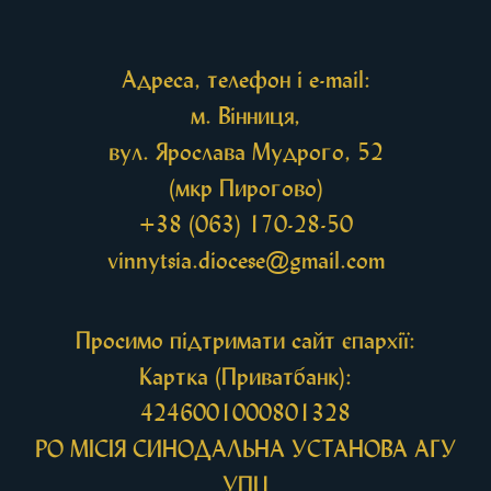
Також для поклоніння вірянам […]
Адреса, телефон і e-mail:
м. Вінниця,
вул. Ярослава Мудрого, 52
(мкр Пирогово)
+38 (063) 170-28-50
vinnytsia.diocese@gmail.com
Просимо підтримати сайт єпархії:
Картка (Приватбанк):
4246001000801328
РО МIСIЯ СИНОДАЛЬНА УСТАНОВА АГУ
УПЦ