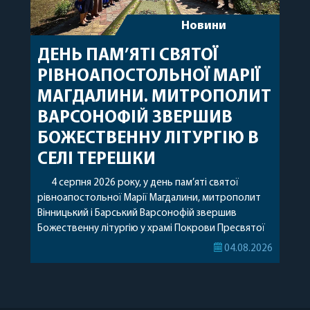
Новини
ДЕНЬ ПАМ’ЯТІ СВЯТОЇ
РІВНОАПОСТОЛЬНОЇ МАРІЇ
МАГДАЛИНИ. МИТРОПОЛИТ
ВАРСОНОФІЙ ЗВЕРШИВ
БОЖЕСТВЕННУ ЛІТУРГІЮ В
СЕЛІ ТЕРЕШКИ
4 серпня 2026 року, у день пам’яті святої
рівноапостольної Марії Магдалини, митрополит
Вінницький і Барський Варсонофій звершив
Божественну літургію у храмі Покрови Пресвятої
Богородиці села Терешки Барського благочиння.
04.08.2026
Перед початком богослужіння до храму була
принесена чудотворна ікона святої
рівноапостольної Марії Магдалини з часткою її
святих мощей, передана зі Святої Гори Афон.