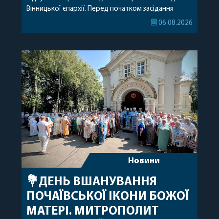
Вінницької єпархії. Перед початком засідання
секретар Єпархіальної Ради від імені членів Ради
06.08.2026
привітав митрополита Варсонофія з днем
народження, яке архіпастир відзначив 1 серпня,
побажавши йому міцного здоров’я, Божої
допомоги, миру, духовної радості та
благословенних успіхів у подальшому
архіпастирському служінні. […]
Новини
💐ДЕНЬ ВШАНУВАННЯ
ПОЧАЇВСЬКОЇ ІКОНИ БОЖОЇ
МАТЕРІ. МИТРОПОЛИТ