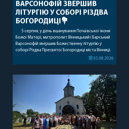
ВАРСОНОФІЙ ЗВЕРШИВ
ЛІТУРГІЮ У СОБОРІ РІЗДВА
БОГОРОДИЦІ💐
5 серпня, у день вшанування Почаївської ікони
Божої Матері, митрополит Вінницький і Барський
Варсонофій звершив Божественну літургію у
соборі Різдва Пресвятої Богородиці міста Вінниці.
Його Високопреосвященству співслужили
05.08.2026
секретар, духівник, благочинні, духовенство
Вінницької єпархії та гості з інших єпархій у
священному сані. Під час богослужіння підносилися
особливі молитви за мир в Україні, за воїнів, які
захищають […]