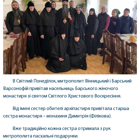
В Світлий Понеділок, митрополит Вінницький і Барський
Варсонофій привітав насельниць Барського жіночого
монастиря зі святом Світлого Христового Воскресіння.
Від імені сестер обителі архіпастиря привітала старша
сестра монастиря – монахиня Димитрія (Філікова).
Вже традиційно кожна сестра отримала з рук
митрополита пасхальні подарунки.