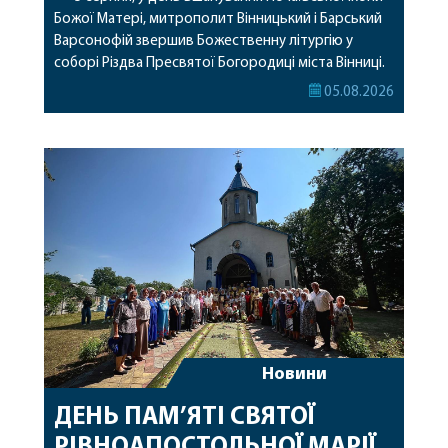
Божої Матері, митрополит Вінницький і Барський
Варсонофій звершив Божественну літургію у
соборі Різдва Пресвятої Богородиці міста Вінниці.
Його Високопреосвященству співслужили
05.08.2026
секретар, духівник, благочинні, духовенство
Вінницької єпархії та гості з інших єпархій у
священному сані. Під час богослужіння підносилися
особливі молитви за мир в Україні, за воїнів, які
захищають […]
Новини
ДЕНЬ ПАМ’ЯТІ СВЯТОЇ
РІВНОАПОСТОЛЬНОЇ МАРІЇ