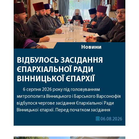
Новини
ВІДБУЛОСЬ ЗАСІДАННЯ
ЄПАРХІАЛЬНОЇ РАДИ
ВІННИЦЬКОЇ ЄПАРХІЇ
6 серпня 2026 року під головуванням
митрополита Вінницького і Барського Варсонофія
відбулося чергове засідання Єпархіальної Ради
Вінницької єпархії. Перед початком засідання
секретар Єпархіальної Ради від імені членів Ради
06.08.2026
привітав митрополита Варсонофія з днем
народження, яке архіпастир відзначив 1 серпня,
побажавши йому міцного здоров’я, Божої