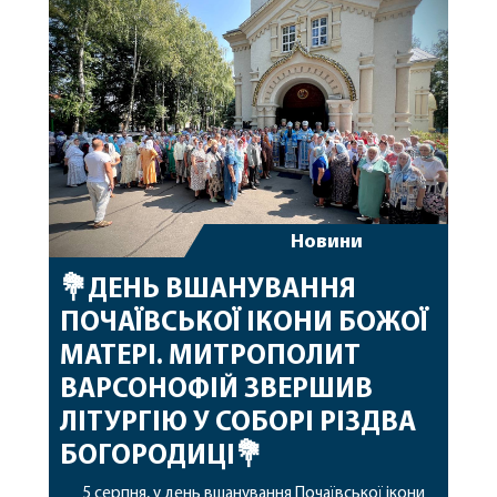
допомоги, миру, духовної радості та
благословенних успіхів у подальшому
архіпастирському служінні. […]
Новини
💐ДЕНЬ ВШАНУВАННЯ
ПОЧАЇВСЬКОЇ ІКОНИ БОЖОЇ
МАТЕРІ. МИТРОПОЛИТ
ВАРСОНОФІЙ ЗВЕРШИВ
ЛІТУРГІЮ У СОБОРІ РІЗДВА
БОГОРОДИЦІ💐
5 серпня, у день вшанування Почаївської ікони