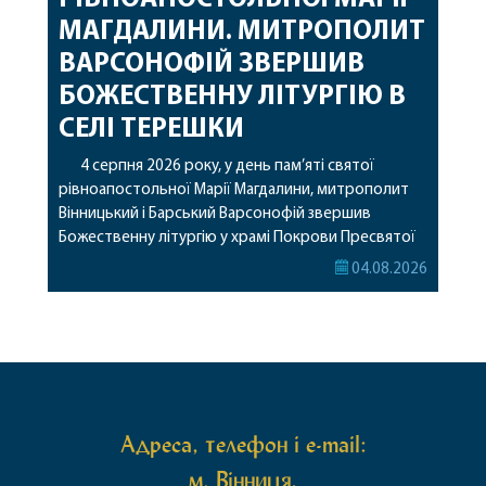
МАГДАЛИНИ. МИТРОПОЛИТ
ВАРСОНОФІЙ ЗВЕРШИВ
БОЖЕСТВЕННУ ЛІТУРГІЮ В
СЕЛІ ТЕРЕШКИ
4 серпня 2026 року, у день пам’яті святої
рівноапостольної Марії Магдалини, митрополит
Вінницький і Барський Варсонофій звершив
Божественну літургію у храмі Покрови Пресвятої
Богородиці села Терешки Барського благочиння.
04.08.2026
Перед початком богослужіння до храму була
принесена чудотворна ікона святої
рівноапостольної Марії Магдалини з часткою її
святих мощей, передана зі Святої Гори Афон.
Також для поклоніння вірянам […]
Адреса, телефон і e-mail:
м. Вінниця,