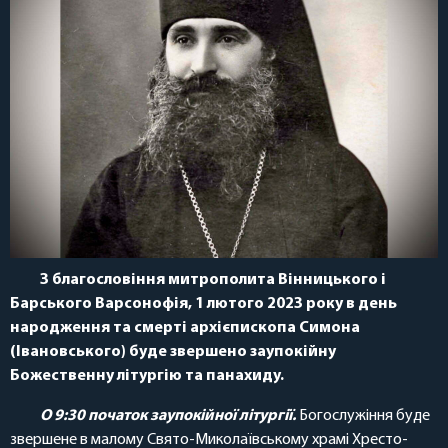
З благословіння митрополита Вінницького і
Барського Варсонофія, 1 лютого 2023 року в день
народження та смерті архієпископа Симона
(Івановського) буде звершено заупокійну
Божественну літургію та панахиду.
О 9:30 початок заупокійної літургії.
Богослужіння буде
звершене в малому Свято-Миколаївському храмі Хресто-