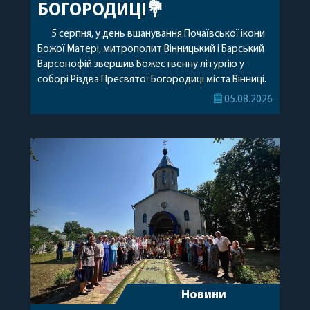
БОГОРОДИЦІ💐
5 серпня, у день вшанування Почаївської ікони
Божої Матері, митрополит Вінницький і Барський
Варсонофій звершив Божественну літургію у
соборі Різдва Пресвятої Богородиці міста Вінниці.
Його Високопреосвященству співслужили
05.08.2026
секретар, духівник, благочинні, духовенство
Вінницької єпархії та гості з інших єпархій у
священному сані. Під час богослужіння підносилися
особливі молитви за мир в Україні, за воїнів, які
захищають […]
Новини