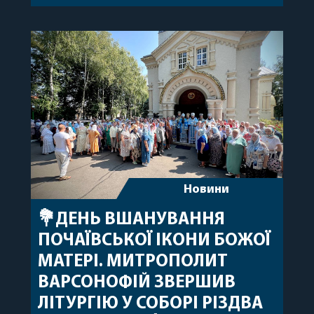
привітав митрополита Варсонофія з днем
народження, яке архіпастир відзначив 1 серпня,
побажавши йому міцного здоров’я, Божої
допомоги, миру, духовної радості та
благословенних успіхів у подальшому
архіпастирському служінні. […]
Новини
💐ДЕНЬ ВШАНУВАННЯ
ПОЧАЇВСЬКОЇ ІКОНИ БОЖОЇ
МАТЕРІ. МИТРОПОЛИТ
ВАРСОНОФІЙ ЗВЕРШИВ
ЛІТУРГІЮ У СОБОРІ РІЗДВА