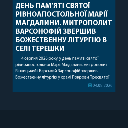
ДЕНЬ ПАМ’ЯТІ СВЯТОЇ
РІВНОАПОСТОЛЬНОЇ МАРІЇ
МАГДАЛИНИ. МИТРОПОЛИТ
ВАРСОНОФІЙ ЗВЕРШИВ
БОЖЕСТВЕННУ ЛІТУРГІЮ В
СЕЛІ ТЕРЕШКИ
4 серпня 2026 року, у день пам’яті святої
рівноапостольної Марії Магдалини, митрополит
Вінницький і Барський Варсонофій звершив
Божественну літургію у храмі Покрови Пресвятої
Богородиці села Терешки Барського благочиння.
04.08.2026
Перед початком богослужіння до храму була
принесена чудотворна ікона святої
рівноапостольної Марії Магдалини з часткою її
святих мощей, передана зі Святої Гори Афон.
Також для поклоніння вірянам […]