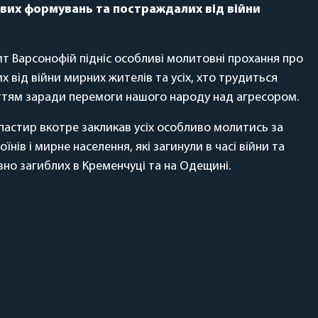
вих формувань та постраждалих від війни
т Варсонофій підніс особливі молитовні прохання про
х від війни мирних жителів та усіх, хто трудиться
ттям заради перемоги нашого народу над агресором.
пастир вкотре закликав усіх особливо молитись за
їнів і мирне населення, які загинули в часі війни та
но загиблих в Кременчуці та на Одещині.