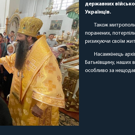
державних військо
Українців.
Також митрополи
поранених, потерпіли
ризикуючи своїм жи
Насамкінець архі
Батьківщину, наших во
особливо за нещодав