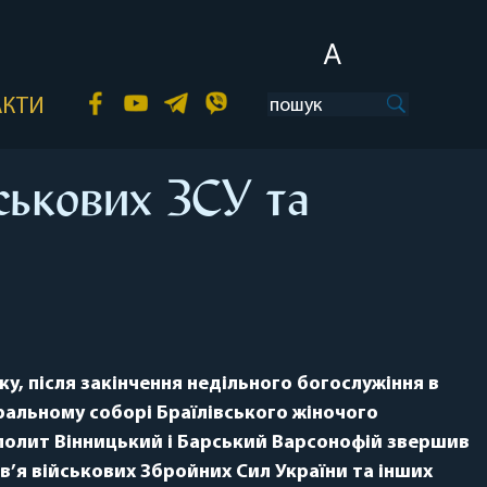
A
АКТИ
ськових ЗСУ та
ку, після закінчення недільного богослужіння в
альному соборі Браїлівського жіночого
олит Вінницький і Барський Варсонофій звершив
в’я військових Збройних Сил України та інших