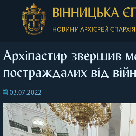
ВІННИЦЬКА Є
НОВИНИ
АРХІЄРЕЙ
ЄПАРХІЯ
Архіпастир звершив мо
постраждалих від війн
03.07.2022