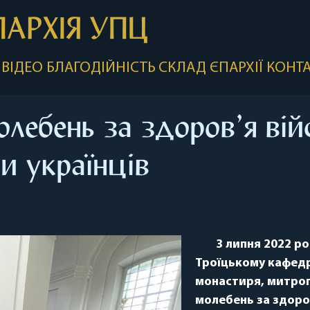
ПАРХІЯ УПЦ
ВІДЕО
БЛАГОДІЙНІСТЬ
СКЛАД ЄПАРХІЇ
КОНТ
лебень за здоров’я вій
и українців
3 липня 2022 ро
Троїцькому кафедр
монастиря, митроп
молебень за здоро