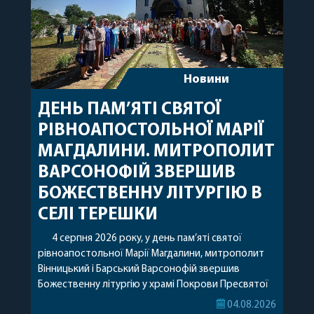
Новини
ДЕНЬ ПАМ’ЯТІ СВЯТОЇ
РІВНОАПОСТОЛЬНОЇ МАРІЇ
МАГДАЛИНИ. МИТРОПОЛИТ
ВАРСОНОФІЙ ЗВЕРШИВ
БОЖЕСТВЕННУ ЛІТУРГІЮ В
СЕЛІ ТЕРЕШКИ
4 серпня 2026 року, у день пам’яті святої
рівноапостольної Марії Магдалини, митрополит
Вінницький і Барський Варсонофій звершив
Божественну літургію у храмі Покрови Пресвятої
Богородиці села Терешки Барського благочиння.
04.08.2026