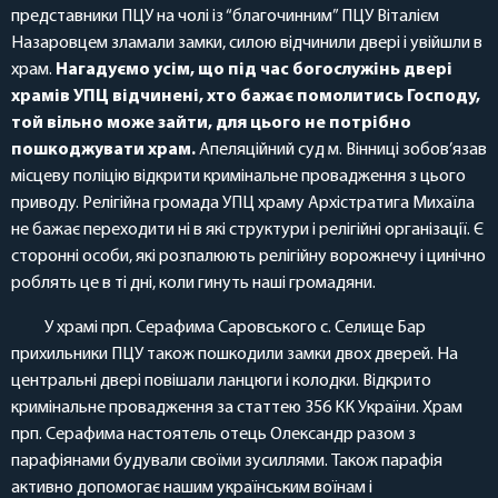
представники ПЦУ на чолі із “благочинним” ПЦУ Віталієм
Назаровцем зламали замки, силою відчинили двері і увійшли в
храм.
Нагадуємо усім, що під час богослужінь двері
храмів УПЦ відчинені, хто бажає помолитись Господу,
той вільно може зайти, для цього не потрібно
пошкоджувати храм.
Апеляційний суд м. Вінниці зобов’язав
місцеву поліцію відкрити кримінальне провадження з цього
приводу. Релігійна громада УПЦ храму Архістратига Михаїла
не бажає переходити ні в які структури і релігійні організації. Є
сторонні особи, які розпалюють релігійну ворожнечу і цинічно
роблять це в ті дні, коли гинуть наші громадяни.
У храмі прп. Серафима Саровського с. Селище Бар
прихильники ПЦУ також пошкодили замки двох дверей. На
центральні двері повішали ланцюги і колодки. Відкрито
кримінальне провадження за статтею 356 КК України. Храм
прп. Серафима настоятель отець Олександр разом з
парафіянами будували своїми зусиллями. Також парафія
активно допомогає нашим українським воїнам і