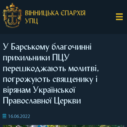
ВІННИЦЬКА ЄПАРХІЯ
УПЦ
У Барському благочинні
прихильники ПЦУ
перешкоджають молитві,
погрожують священику і
вірянам Української
Православної Церкви
16.06.2022