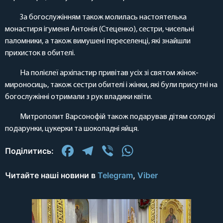
За богослужінням також молилась настоятелька
монастиря ігуменя Антонія (Стеценко), сестри, чисельні
паломники, а також вимушені переселенці, які знайшли
прихисток в обителі.
На полієлеї архіпастир привітав усіх зі святом жінок-
мироносиць, також сестри обителі і жінки, які були присутні на
богослужінні отримали з рук владики квіти.
Митрополит Варсонофій також подарував дітям солодкі
подарунки, цукерки та шоколадні яйця.
Facebook
Telegram
Viber
WhatsApp
Поділитись:
Читайте наші новини в
Telegram
,
Viber