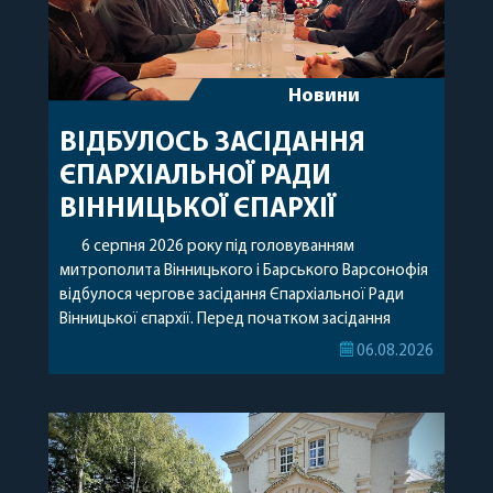
Новини
ВІДБУЛОСЬ ЗАСІДАННЯ
ЄПАРХІАЛЬНОЇ РАДИ
ВІННИЦЬКОЇ ЄПАРХІЇ
6 серпня 2026 року під головуванням
митрополита Вінницького і Барського Варсонофія
відбулося чергове засідання Єпархіальної Ради
Вінницької єпархії. Перед початком засідання
секретар Єпархіальної Ради від імені членів Ради
06.08.2026
привітав митрополита Варсонофія з днем
народження, яке архіпастир відзначив 1 серпня,
побажавши йому міцного здоров’я, Божої
допомоги, миру, духовної радості та
благословенних успіхів у подальшому
архіпастирському служінні. […]