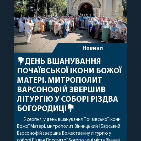
Новини
💐ДЕНЬ ВШАНУВАННЯ
ПОЧАЇВСЬКОЇ ІКОНИ БОЖОЇ
МАТЕРІ. МИТРОПОЛИТ
ВАРСОНОФІЙ ЗВЕРШИВ
ЛІТУРГІЮ У СОБОРІ РІЗДВА
БОГОРОДИЦІ💐
5 серпня, у день вшанування Почаївської ікони
Божої Матері, митрополит Вінницький і Барський
Варсонофій звершив Божественну літургію у
соборі Різдва Пресвятої Богородиці міста Вінниці.