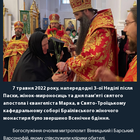
7 травня 2022 року, напередодні 3-ої Неділі після
Пасхи, жінок-мироносиць та дня пам’яті святого
апостола і євангеліста Марка, в Свято-Троїцькому
кафедральному соборі Браїлівського жіночого
монастиря було звершено Всенічне бдіння.
Богослужіння очолив митрополит Вінницький і Барський
Варсонофій, якому співслужили клірики обителі.