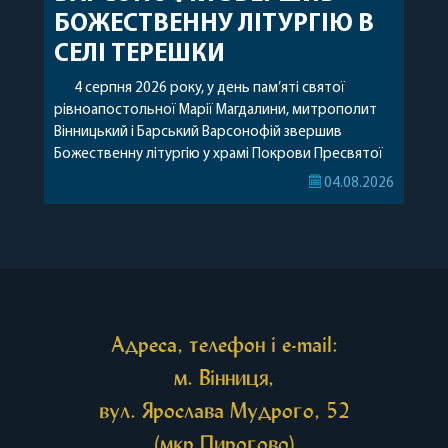
БОЖЕСТВЕННУ ЛІТУРГІЮ В
СЕЛІ ТЕРЕШКИ
4 серпня 2026 року, у день пам’яті святої
рівноапостольної Марії Магдалини, митрополит
Вінницький і Барський Варсонофій звершив
Божественну літургію у храмі Покрови Пресвятої
Богородиці села Терешки Барського благочиння.
04.08.2026
Перед початком богослужіння до храму була
принесена чудотворна ікона святої
рівноапостольної Марії Магдалини з часткою її
святих мощей, передана зі Святої Гори Афон.
Також для поклоніння вірянам […]
Адреса, телефон і e-mail:
м. Вінниця,
вул. Ярослава Мудрого, 52
(мкр Пирогово)