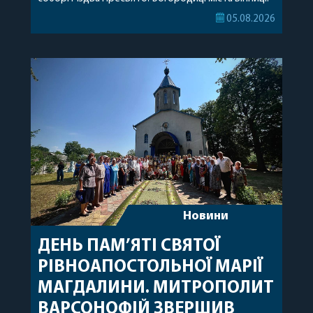
Його Високопреосвященству співслужили
05.08.2026
секретар, духівник, благочинні, духовенство
Вінницької єпархії та гості з інших єпархій у
священному сані. Під час богослужіння підносилися
особливі молитви за мир в Україні, за воїнів, які
захищають […]
Новини
ДЕНЬ ПАМ’ЯТІ СВЯТОЇ
РІВНОАПОСТОЛЬНОЇ МАРІЇ
МАГДАЛИНИ. МИТРОПОЛИТ
ВАРСОНОФІЙ ЗВЕРШИВ