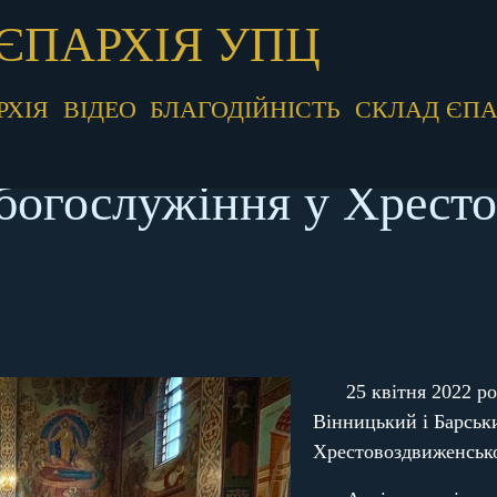
ЄПАРХІЯ УПЦ
РХІЯ
ВІДЕО
БЛАГОДІЙНІСТЬ
СКЛАД ЄПА
 богослужіння у Хрест
25 квітня 2022 р
Вінницький і Барськ
Хрестовоздвиженсько