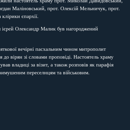
ужили настоятель храму прот. Миколай Давидовський,
огдан Маліновський, прот. Олексій Мельничук, прот.
 клірики єпархії.
м ієрей Олександр Малик був нагороджений
яткової вечірні пасхальним чином митрополит
 до вірян зі словами проповіді. Настоятель храму
вав владиці за візит, а також розповів як парафія
вимушеним переселнцям та військовим.