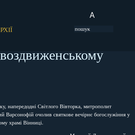
A
РХІЇ
овоздвиженському
оку, напередодні Світлого Вівторка, митрополит
ий Варсонофій очолив святкове вечірнє богослужіння у
му храмі Вінниці.