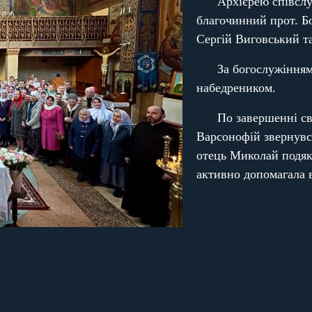
Архієрею співсл
благочинний прот. Б
Сергій Виговський та
За богослужіння
набедреником.
По завершенні св
Варсонофій звернувся
отець Миколай подяку
активно допомагала 