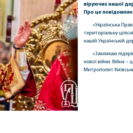
віруючих нашої дер
Про це повідомля
«Українська Прав
територіальну цілісн
нашій Українській де
«Закликаю лідері
нової війни. Війна –
Митрополит Київський