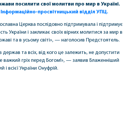
жави посилити свої молитви про мир в Україні.
є
Інформаційно-просвітницький відділ УПЦ.
ославна Церква послідовно підтримувала і підтримує
ість України і закликає своїх вірних молитися за мир в
ржаві та в усьому світі», — наголосив Предстоятель.
в держав та всіх, від кого це залежить, не допустити
 це важкий гріх перед Богом!», — заявив Блаженніший
 і всієї України Онуфрій.