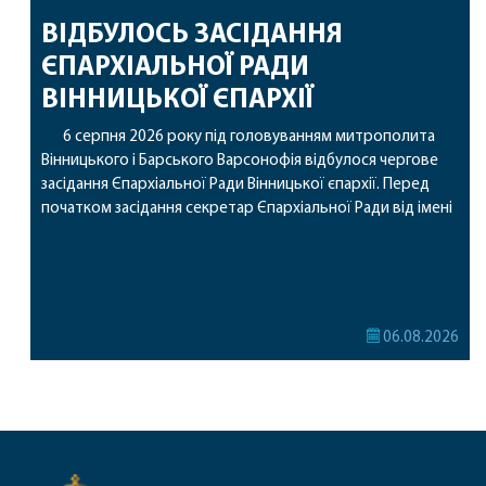
ВІДБУЛОСЬ ЗАСІДАННЯ
ЄПАРХІАЛЬНОЇ РАДИ
ВІННИЦЬКОЇ ЄПАРХІЇ
6 серпня 2026 року під головуванням митрополита
Вінницького і Барського Варсонофія відбулося чергове
засідання Єпархіальної Ради Вінницької єпархії. Перед
початком засідання секретар Єпархіальної Ради від імені
членів Ради привітав митрополита Варсонофія з днем
народження, яке архіпастир відзначив 1 серпня,
побажавши йому міцного здоров’я, Божої допомоги,
миру, духовної радості та благословенних успіхів у
подальшому архіпастирському служінні. […]
06.08.2026