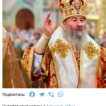
Facebook
Telegram
Viber
WhatsApp
Поділитись:
Читайте наші новини в
Telegram
,
Viber