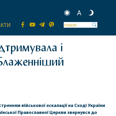
A
АКТИ
дтримувала і
– Блаженніший
остренням військової ескалації на Сході України
їнської Православної Церкви звернувся до