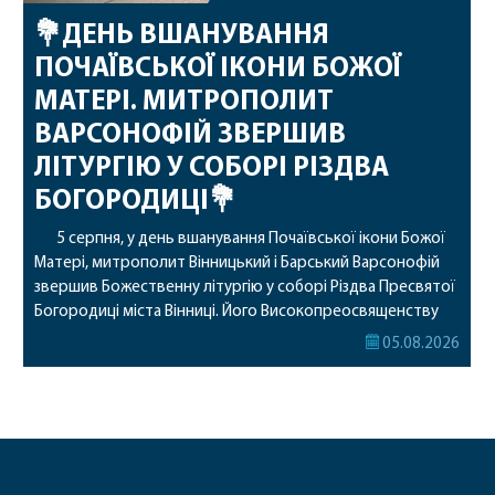
💐ДЕНЬ ВШАНУВАННЯ
ПОЧАЇВСЬКОЇ ІКОНИ БОЖОЇ
МАТЕРІ. МИТРОПОЛИТ
ВАРСОНОФІЙ ЗВЕРШИВ
ЛІТУРГІЮ У СОБОРІ РІЗДВА
БОГОРОДИЦІ💐
5 серпня, у день вшанування Почаївської ікони Божої
Матері, митрополит Вінницький і Барський Варсонофій
звершив Божественну літургію у соборі Різдва Пресвятої
Богородиці міста Вінниці. Його Високопреосвященству
співслужили секретар, духівник, благочинні, духовенство
05.08.2026
Вінницької єпархії та гості з інших єпархій у священному
сані. Під час богослужіння підносилися особливі молитви
за мир в Україні, за воїнів, які захищають […]