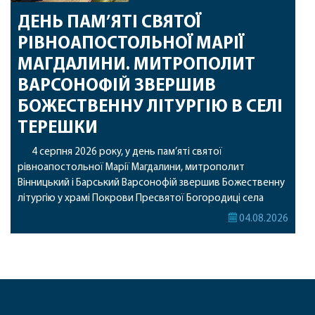
ДЕНЬ ПАМ’ЯТІ СВЯТОЇ
РІВНОАПОСТОЛЬНОЇ МАРІЇ
МАГДАЛИНИ. МИТРОПОЛИТ
ВАРСОНОФІЙ ЗВЕРШИВ
БОЖЕСТВЕННУ ЛІТУРГІЮ В СЕЛІ
ТЕРЕШКИ
4 серпня 2026 року, у день пам’яті святої
рівноапостольної Марії Магдалини, митрополит
Вінницький і Барський Варсонофій звершив Божественну
літургію у храмі Покрови Пресвятої Богородиці села
Терешки Барського благочиння. Перед початком
04.08.2026
богослужіння до храму була принесена чудотворна ікона
святої рівноапостольної Марії Магдалини з часткою її
святих мощей, передана зі Святої Гори Афон. Також для
поклоніння вірянам […]