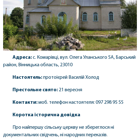
Адреса:
с. Комарівці, вул. Олега Уланського 5А, Барський
район, Вінницька область, 23010
Настоятель:
протоієрей Василій Холод
Престольне свято:
21 вересня
Контакти:
моб. телефон настоятеля: 097 298 95 55
Коротка історична довідка
Про найпершу сільську церкву не збереглося ні
документальних свідчень, ні народних переказів.