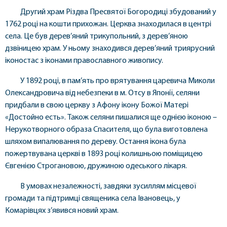
Другий храм Різдва Пресвятої Богородиці збудований у
1762 році на кошти прихожан. Церква знаходилася в центрі
села. Це був дерев’яний трикупольний, з дерев’яною
дзвіницею храм. У ньому знаходився дерев’яний триярусний
іконостас з іконами православного живопису.
У 1892 році, в пам’ять про врятування царевича Миколи
Олександровича від небезпеки в м. Отсу в Японії, селяни
придбали в свою церкву з Афону ікону Божої Матері
«Достойно есть». Також селяни пишалися ще однією іконою –
Нерукотворного образа Спасителя, що була виготовлена
шляхом випалювання по дереву. Остання ікона була
пожертвувана церкві в 1893 році колишньою поміщицею
Євгенією Строгановою, дружиною одеського лікаря.
В умовах незалежності, завдяки зусиллям місцевої
громади та підтримці священика села Івановець, у
Комарівцях з’явився новий храм.