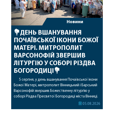
Новини
💐ДЕНЬ ВШАНУВАННЯ
ПОЧАЇВСЬКОЇ ІКОНИ БОЖОЇ
МАТЕРІ. МИТРОПОЛИТ
ВАРСОНОФІЙ ЗВЕРШИВ
ЛІТУРГІЮ У СОБОРІ РІЗДВА
БОГОРОДИЦІ💐
5 серпня, у день вшанування Почаївської ікони
Божої Матері, митрополит Вінницький і Барський
Варсонофій звершив Божественну літургію у
соборі Різдва Пресвятої Богородиці міста Вінниці.
Його Високопреосвященству співслужили
05.08.2026
секретар, духівник, благочинні, духовенство
Вінницької єпархії та гості з інших єпархій у