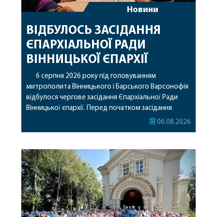
Новини
ВІДБУЛОСЬ ЗАСІДАННЯ
ЄПАРХІАЛЬНОЇ РАДИ
ВІННИЦЬКОЇ ЄПАРХІЇ
6 серпня 2026 року під головуванням
митрополита Вінницького і Барського Варсонофія
відбулося чергове засідання Єпархіальної Ради
Вінницької єпархії. Перед початком засідання
секретар Єпархіальної Ради від імені членів Ради
06.08.2026
привітав митрополита Варсонофія з днем
народження, яке архіпастир відзначив 1 серпня,
побажавши йому міцного здоров’я, Божої
допомоги, миру, духовної радості та
благословенних успіхів у подальшому
архіпастирському служінні. […]