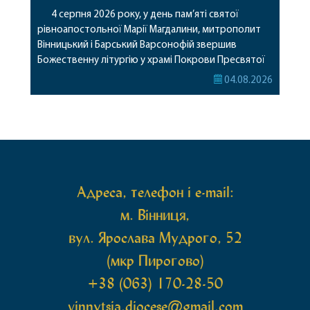
4 серпня 2026 року, у день пам’яті святої
рівноапостольної Марії Магдалини, митрополит
Вінницький і Барський Варсонофій звершив
Божественну літургію у храмі Покрови Пресвятої
Богородиці села Терешки Барського благочиння.
04.08.2026
Перед початком богослужіння до храму була
принесена чудотворна ікона святої
рівноапостольної Марії Магдалини з часткою її
святих мощей, передана зі Святої Гори Афон.
Також для поклоніння вірянам […]
Адреса, телефон і e-mail:
м. Вінниця,
вул. Ярослава Мудрого, 52
(мкр Пирогово)
+38 (063) 170-28-50
vinnytsia.diocese@gmail.com