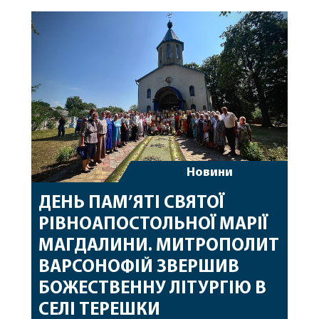
священному сані. Під час богослужіння підносилися
особливі молитви за мир в Україні, за воїнів, які
захищають […]
Новини
ДЕНЬ ПАМ’ЯТІ СВЯТОЇ
РІВНОАПОСТОЛЬНОЇ МАРІЇ
МАГДАЛИНИ. МИТРОПОЛИТ
ВАРСОНОФІЙ ЗВЕРШИВ
БОЖЕСТВЕННУ ЛІТУРГІЮ В
СЕЛІ ТЕРЕШКИ