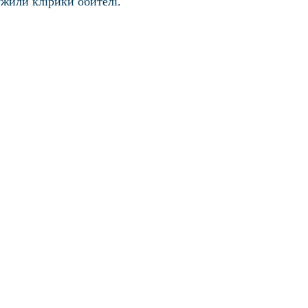
жили клірики обителі.