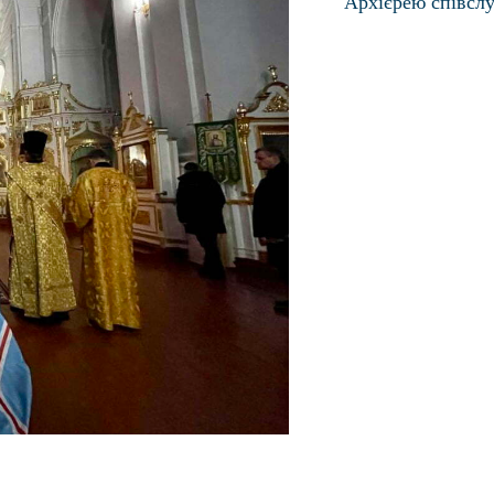
Архієрею співслу