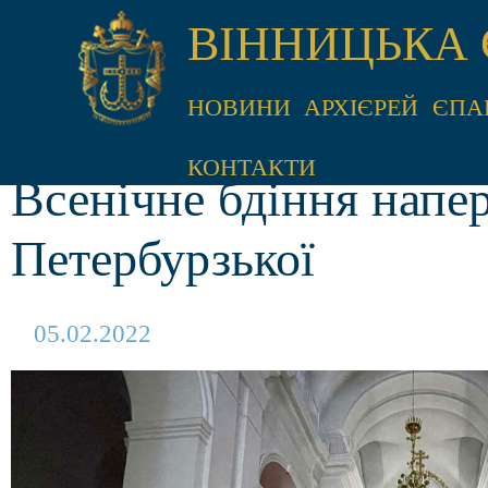
ВІННИЦЬКА 
НОВИНИ
АРХІЄРЕЙ
ЄПА
КОНТАКТИ
Всенічне бдіння напер
Петербурзької
05.02.2022