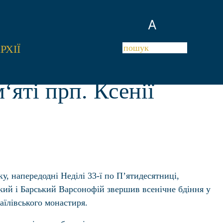
A
РХІЇ
‘яті прп. Ксенії
у, напередодні Неділі 33-ї по П’ятидесятниці,
ий і Барський Варсонофій звершив всенічне бдіння у
аїлівського монастиря.