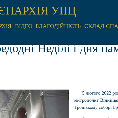
ЄПАРХІЯ УПЦ
РХІЯ
ВІДЕО
БЛАГОДІЙНІСТЬ
СКЛАД ЄПА
едодні Неділі і дня пам
5 лютого 2022 рок
митрополит Вінницьк
Троїцькому соборі Бр