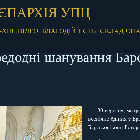
ЄПАРХІЯ УПЦ
РХІЯ
ВІДЕО
БЛАГОДІЙНІСТЬ
СКЛАД ЄПА
редодні шанування Барс
30 вересня, мит
всенічне бдіння у Бр
Барської ікони Богор