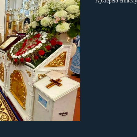
Архієрею співслу