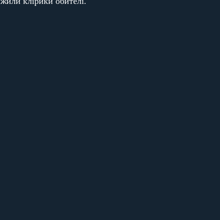
жили клірики обителі.