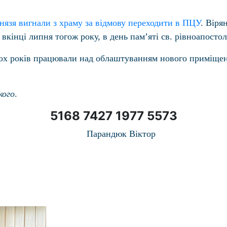
нязя вигнали з храму за відмову переходити в ПЦУ
. Віря
кінці липня тогож року, в день пам’яті св. рівноапостол
ох років працювали над облаштуванням нового приміщенн
кого
.
5168 7427 1977 5573
Парандюк Віктор