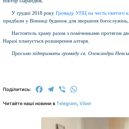
Віктор Парандюк.
У грудні 2018 року
Громаду УПЦ на честь святого к
придбали у Вінниці будинок для звершеня богослужінь, в
Настоятель храму разом з помічниками протягом дв
Наразі планується розширення алтаря.
Просимо підтримати громаду св. Олександра Невсь
Facebook
Telegram
Viber
WhatsApp
Поділитись:
Читайте наші новини в
Telegram
,
Viber