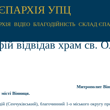
ЄПАРХІЯ УПЦ
РХІЯ
ВІДЕО
БЛАГОДІЙНІСТЬ
СКЛАД ЄПА
й відвідав храм св. О
Митрополит Вінн
 місті Вінниця.
адій (Сенчуківський), благочинний 1-о міського округу п