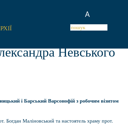
A
РХІЇ
лександра Невського
ицький і Барський Варсонофій з робочим візитом
рот. Богдан Маліновський та настоятель храму прот.