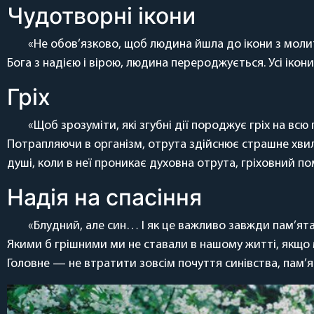
Чудотворні ікони
«Не обов’язково, щоб людина йшла до ікони з молит
Бога з надією і вірою, людина перероджується. Усі ікон
Гріх
«Щоб зрозуміти, які згубні дії породжує гріх на вс
Потрапляючи в організм, отрута здійснює страшне хвил
душі, коли в неї проникає духовна отрута, гріховний по
Надія на спасіння
«Блудний, але син… І як це важливо завжди пам’ят
Якими б грішними ми не ставали в нашому житті, якщо ми 
Головне — не втратити зовсім почуття синівства, пам’я