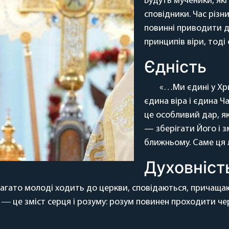
Будуть мученики, які 
сповідники. Час різни
повинні приводити д
принципів віри, тоді
Єдність
«…Ми єдині у Хрис
єдина віра і єдина 
це особливий дар, я
— зберігати Його і з
ближньому. Саме ця 
Духовніст
Багато молоді ходить до церкви, сповідаються, причащаю
ь ― це зміст серця і розуму: розум повинен проходити ч