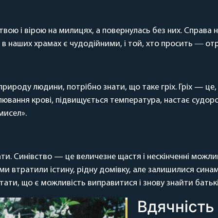
вою і вірою на милицях, а повернулась без них. Справа н
и в наших храмах є чудодійними, і той, хто просить ― от
ю природу людини, потрібно знати, що таке гріх. Гріх — ц
ювання крові, підвищується температура, настає судорож
мисел».
ати. Синівство — це величезне щастя і нескінченні можл
втратили істину, рідну домівку, але залишилися синами, т
тати, що є можливість виправитися і знову знайти батьк
Вдячність