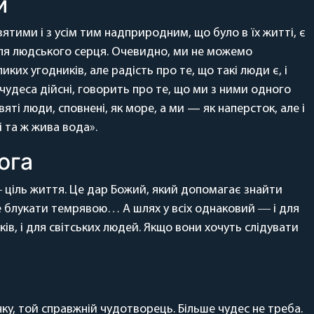
и
вятими і з усім тим надприродним, що було в їх житті, є
ля людського серця. Очевидно, ми не можемо
ких угодників, але радість про те, що такі люди є, і
і чудеса дійсні, говорить про те, що ми з ними одного
святі люди, сповнені, як море, а ми — як наперсток, але і
 і та ж жива вода».
ога
 ціль життя. Це дар Божий, який допомагає знайти
не блукати темрявою… А шлях у всіх однаковий ― і для
ків, і для світських людей. Якщо вони хочуть слідувати
ку, той справжній чудотворець. Більше чудес не треба.