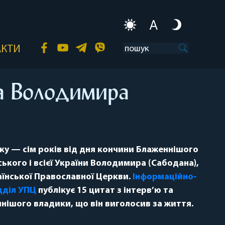
A
АКТИ
а Володимира
оку — сім років від дня кончини Блаженнішого
кого і всієї України Володимира (Сабодана),
їнської Православної Церкви.
Інформаційно-
дділ УПЦ
публікує 15 цитат з інтерв’ю та
нішого владики, що він виголосив за життя.