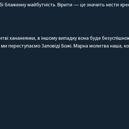
і блаженну майбутність. Вірити — це значить нести хрест. 
тві хананеянки, в іншому випадку вона буде безуспішно
и ми переступаємо Заповіді Божі. Марна молитва наша, 