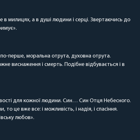
е в милицях, а в душі людини і серці. Звертаючись до
римує».
е, по-перше, моральна отрута, духовна отрута.
не виснаження і смерть. Подібне відбувається і в
ивості для кожної людини. Син… Син Отця Небесного.
о це вже все: і можливість, і надія, і спасіння.
івську любов».