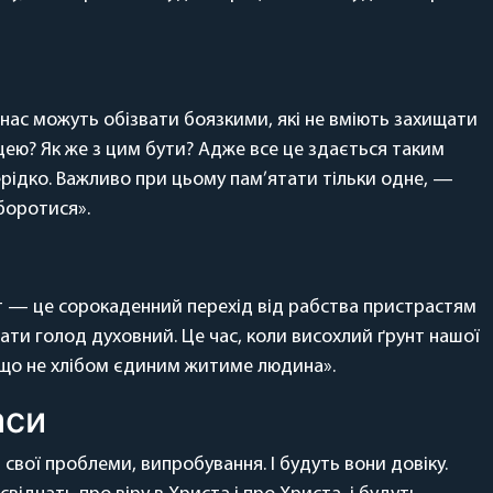
 нас можуть обізвати боязкими, які не вміють захищати
цею? Як же з цим бути? Адже все це здається таким
ерідко. Важливо при цьому пам’ятати тільки одне, —
 боротися».
Піст — це сорокаденний перехід від рабства пристрастям
увати голод духовний. Це час, коли висохлий ґрунт нашої
, що не хлібом єдиним житиме людина».
аси
и свої проблеми, випробування. І будуть вони довіку.