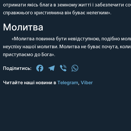
отримати якісь блага в земному житті і забезпечити соб
справжнього християнина він буває нелегким».
Молитва
«Молитва повинна бути невідступною, подібно моли
неуспіху нашої молитви. Молитва не буває почута, кол
приступаємо до Бога».
Facebook
Telegram
Viber
WhatsApp
Поділитись:
Читайте наші новини в
Telegram
,
Viber