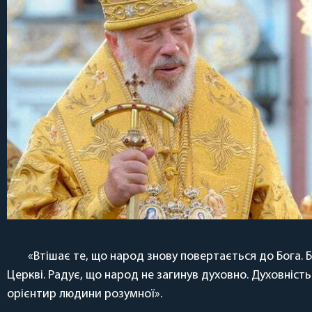
«Втішає те, що народ знову повертається до Бога. 
Церкві. Радує, що народ не загинув духовно. Духовніст
орієнтир людини розумної».