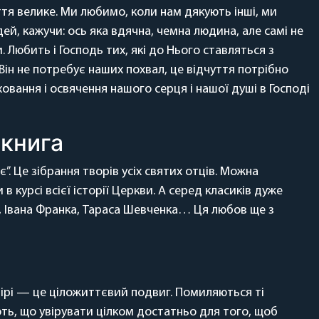
я велике. Ми любимо, коли нам дякують інші, ми
й, кажучи: ось яка вдячна, чемна людина, але самі не
 Любить і Господь тих, які до Нього ставляться з
Він не потребує наших похвал, це відчуття потрібно
иховання і освячення нашого серця і нашої душі в Господі
книга
. Це зібрання творів усіх святих отців. Можна
 в курсі всієї історії Церкви. А серед класиків дуже
, Івана Франка, Тараса Шевченка… Ця любов ще з
 вірі — це ціложиттєвий подвиг. Помиляються ті
ть, що увірувати цілком достатньо для того, щоб