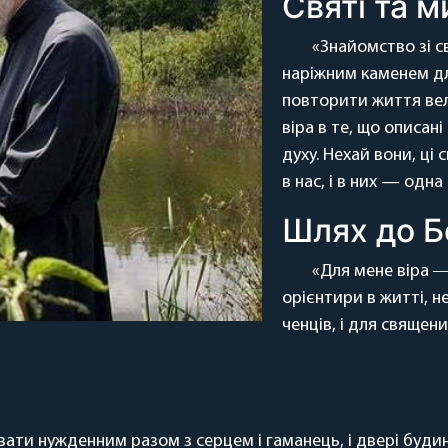
Святі та м
«Знайомство зі с
наріжним каменем д
повторити життя вели
віра в те, що описан
духу. Нехай вони, ці 
в нас, і в них — одна
Шлях до Б
«Для мене віра ―
орієнтири в житті, 
ченців, і для священи
ати нужденним разом з серцем і гаманець, і двері будин