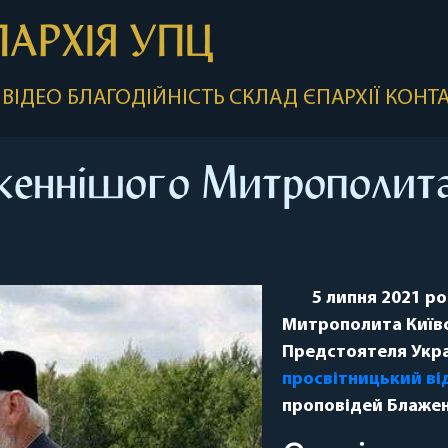
ПАРХІЯ УПЦ
ВІДЕО
БЛАГОДІЙНІСТЬ
СКЛАД ЄПАРХІЇ
КОНТ
женнішого Митрополит
5 липня 2021 р
Митрополита Київсь
Предстоятеля Укра
просвітницький ві
проповідей Блажен