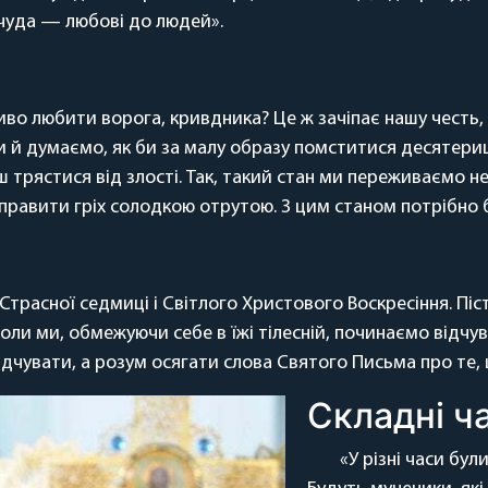
о чуда — любові до людей».
иво любити ворога, кривдника? Це ж зачіпає нашу честь,
ьки й думаємо, як би за малу образу помститися десятери
 трястися від злості. Так, такий стан ми переживаємо н
приправити гріх солодкою отрутою. З цим станом потрібно
о Страсної седмиці і Світлого Христового Воскресіння. 
, коли ми, обмежуючи себе в їжі тілесній, починаємо відч
ідчувати, а розум осягати слова Святого Письма про те
Складні ч
«У різні часи бул