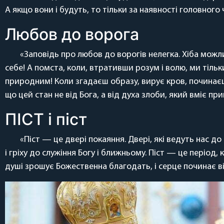
А якщо вони і будуть, то тільки за наявності головног
Любов до ворога
«Заповідь про любов до ворогів нелегка. Хіба можл
себе! А помста, коли, втративши розум і волю, ми тіл
природним! Коли згадаєш образу, вирує кров, починаєш
що цей стан не від Бога, а від духа злоби, який вміє 
ПІСТ і піст
«Піст — це двері покаяння. Двері, які ведуть нас д
і гріху до служіння Богу і ближньому. Піст — це період
душі зрошує Божественна благодать, і серце починає в