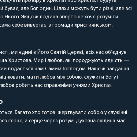
свідчать про віру в Христа і про Христа, і будуть
й буває, але Бог один. Шляхи можуть бути різні, але всі
о Нього. Якщо ж людина вперто не хоче розуміти
 сама себе вивергає із громади християнської».
ті, ми єдині в Його Святій Церкві, всіх нас об’єднує
Чаша Христова. Мир і любов, які породжують єдність —
кий подається нам Самим Господом. Наше ж завдання
міцнювати, мати любов між собою, служити Богу і
любов робить нас справжніми учнями Христа».
ь
ться. Багато хто готові жертвувати собою у служінні
ерез серце, а серце через розум. Духовна людина має