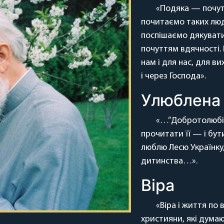
«Подяка — почутт
почитаємо таких люде
поспішаємо дякувати.
почуттям вдячності. 
нам і для нас, для в
і через Господа».
Улюблена 
«…”Добротолюбіє”
прочитати її — і бути
люблю Лесю Українку
дитинства…».
Віра
«Віра і життя по
християни, які думаю