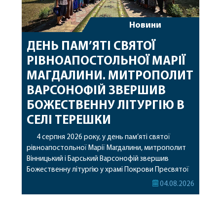
Новини
ДЕНЬ ПАМ’ЯТІ СВЯТОЇ
РІВНОАПОСТОЛЬНОЇ МАРІЇ
МАГДАЛИНИ. МИТРОПОЛИТ
ВАРСОНОФІЙ ЗВЕРШИВ
БОЖЕСТВЕННУ ЛІТУРГІЮ В
СЕЛІ ТЕРЕШКИ
4 серпня 2026 року, у день пам’яті святої
рівноапостольної Марії Магдалини, митрополит
Вінницький і Барський Варсонофій звершив
Божественну літургію у храмі Покрови Пресвятої
Богородиці села Терешки Барського благочиння.
04.08.2026
Перед початком богослужіння до храму була
принесена чудотворна ікона святої
рівноапостольної Марії Магдалини з часткою її