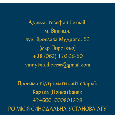
святих мощей, передана зі Святої Гори Афон.
Також для поклоніння вірянам […]
Адреса, телефон і e-mail:
м. Вінниця,
вул. Ярослава Мудрого, 52
(мкр Пирогово)
+38 (063) 170-28-50
vinnytsia.diocese@gmail.com
Просимо підтримати сайт єпархії:
Картка (Приватбанк):
4246001000801328
РО МIСIЯ СИНОДАЛЬНА УСТАНОВА АГУ