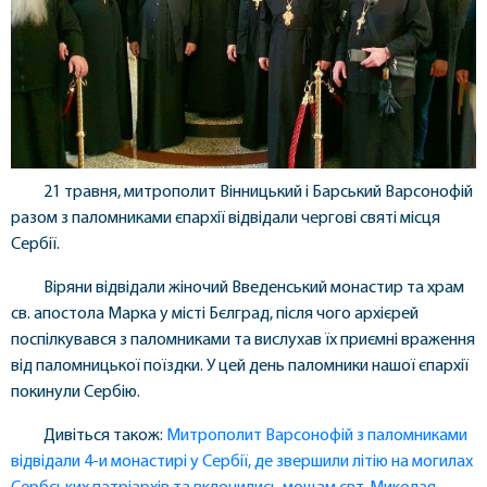
21 травня, митрополит Вінницький і Барський Варсонофій
разом з паломниками єпархії відвідали чергові святі місця
Сербії.
Віряни відвідали жіночий Введенський монастир та храм
св. апостола Марка у місті Бєлград, після чого архієрей
поспілкувався з паломниками та вислухав їх приємні враження
від паломницької поїздки. У цей день паломники нашої єпархії
покинули Сербію.
Дивіться також:
Митрополит Варсонофій з паломниками
відвідали 4-и монастирі у Сербії, де звершили літію на могилах