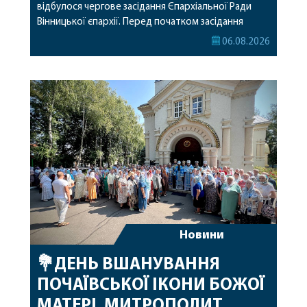
відбулося чергове засідання Єпархіальної Ради
Вінницької єпархії. Перед початком засідання
секретар Єпархіальної Ради від імені членів Ради
06.08.2026
привітав митрополита Варсонофія з днем
народження, яке архіпастир відзначив 1 серпня,
побажавши йому міцного здоров’я, Божої
допомоги, миру, духовної радості та
благословенних успіхів у подальшому
архіпастирському служінні. […]
Новини
💐ДЕНЬ ВШАНУВАННЯ
ПОЧАЇВСЬКОЇ ІКОНИ БОЖОЇ
МАТЕРІ. МИТРОПОЛИТ