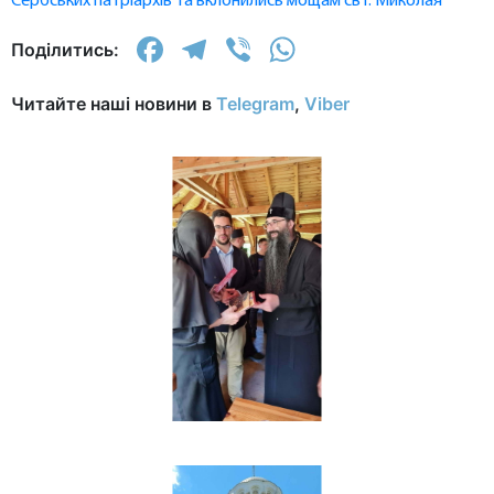
Сербських патріархів та вклонились мощам свт. Миколая
Facebook
Telegram
Viber
WhatsApp
Поділитись:
Читайте наші новини в
Telegram
,
Viber