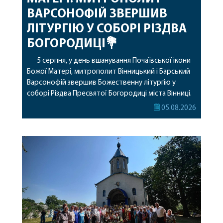
ВАРСОНОФІЙ ЗВЕРШИВ
ЛІТУРГІЮ У СОБОРІ РІЗДВА
БОГОРОДИЦІ💐
5 серпня, у день вшанування Почаївської ікони
Божої Матері, митрополит Вінницький і Барський
Варсонофій звершив Божественну літургію у
соборі Різдва Пресвятої Богородиці міста Вінниці.
Його Високопреосвященству співслужили
05.08.2026
секретар, духівник, благочинні, духовенство
Вінницької єпархії та гості з інших єпархій у
священному сані. Під час богослужіння підносилися
особливі молитви за мир в Україні, за воїнів, які
захищають […]