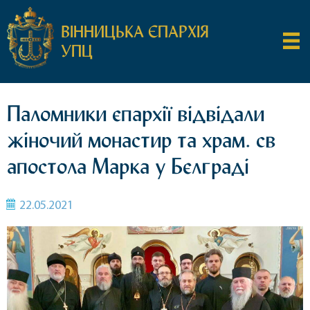
ВІННИЦЬКА ЄПАРХІЯ
УПЦ
Паломники єпархії відвідали
жіночий монастир та храм. св
апостола Марка у Бєлграді
22.05.2021