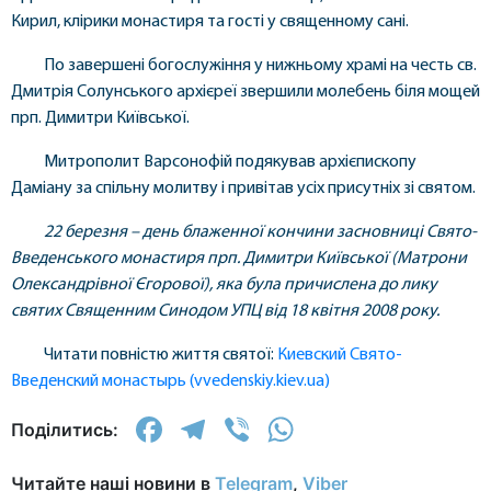
Кирил, клірики монастиря та гості у священному сані.
По завершені богослужіння у нижньому храмі на честь св.
Дмитрія Солунського архієреї звершили молебень біля мощей
прп. Димитри Київської.
Митрополит Варсонофій подякував архієпископу
Даміану за спільну молитву і привітав усіх присутніх зі святом.
22 березня – день блаженної кончини засновниці Свято-
Введенського монастиря прп. Димитри Київської (Матрони
Олександрівної Єгорової), яка була причислена до лику
святих Священним Синодом УПЦ від 18 квітня 2008 року.
Читати повністю життя святої:
Киевский Свято-
Введенский монастырь (vvedenskiy.kiev.ua)
Facebook
Telegram
Viber
WhatsApp
Поділитись:
Читайте наші новини в
Telegram
,
Viber