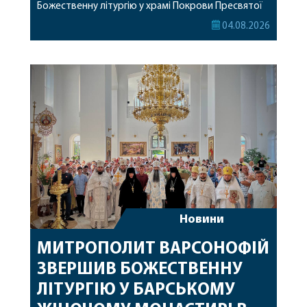
Божественну літургію у храмі Покрови Пресвятої
Богородиці села Терешки Барського благочиння.
04.08.2026
Перед початком богослужіння до храму була
принесена чудотворна ікона святої
рівноапостольної Марії Магдалини з часткою її
святих мощей, передана зі Святої Гори Афон.
Також для поклоніння вірянам […]
Новини
МИТРОПОЛИТ ВАРСОНОФІЙ
ЗВЕРШИВ БОЖЕСТВЕННУ
ЛІТУРГІЮ У БАРСЬКОМУ