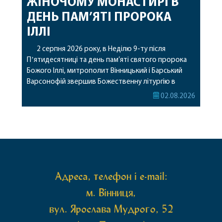
ЖІНОЧОМУ МОНАСТИРІ В
ДЕНЬ ПАМ’ЯТІ ПРОРОКА
ІЛЛІ
2 серпня 2026 року, в Неділю 9-ту після
Пʼятидесятниці та день пам’яті святого пророка
Божого Іллі, митрополит Вінницький і Барський
Варсонофій звершив Божественну літургію в
Барському жіночому монастирі. Перед початком
02.08.2026
богослужіння архіпастир привіз до обителі
чудотворну ікону святої рівноапостольної Марії
Магдалини з часткою її святих мощей, яка була
передана до Вінницької єпархії зі Святої Гори […]
Адреса, телефон і e-mail:
м. Вінниця,
вул. Ярослава Мудрого, 52