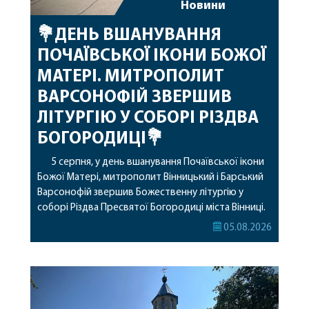
Новини
💐ДЕНЬ ВШАНУВАННЯ
ПОЧАЇВСЬКОЇ ІКОНИ БОЖОЇ
МАТЕРІ. МИТРОПОЛИТ
ВАРСОНОФІЙ ЗВЕРШИВ
ЛІТУРГІЮ У СОБОРІ РІЗДВА
БОГОРОДИЦІ💐
5 серпня, у день вшанування Почаївської ікони
Божої Матері, митрополит Вінницький і Барський
Варсонофій звершив Божественну літургію у
соборі Різдва Пресвятої Богородиці міста Вінниці.
Його Високопреосвященству співслужили
05.08.2026
секретар, духівник, благочинні, духовенство
Вінницької єпархії та гості з інших єпархій у
священному сані. Під час богослужіння підносилися
особливі молитви за мир в Україні, за воїнів, які
захищають […]