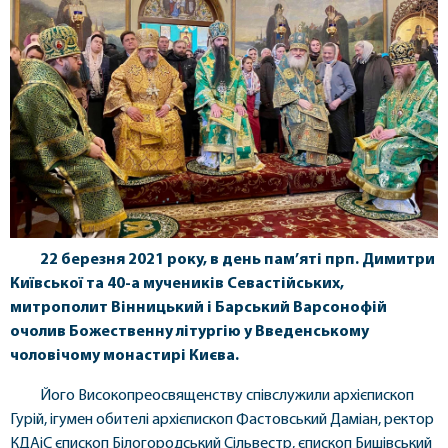
22 березня 2021 року, в день пам’яті прп. Димитри
Київської та 40-а мучеників Севастійських,
митрополит Вінницький і Барський Варсонофій
очолив Божественну літургію у Введенському
чоловічому монастирі Києва.
Його Високопреосвященству співслужили архієпископ
Гурій, ігумен обителі архієпископ Фастовський Даміан, ректор
КДАіС єпископ Білогородський Сільвестр, єпископ Бишівський