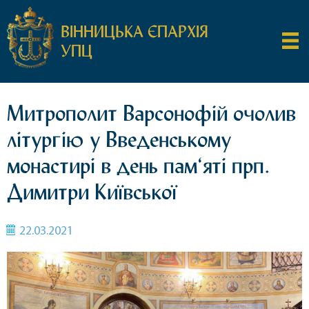
ВІННИЦЬКА ЄПАРХІЯ
УПЦ
Митрополит Варсонофій очолив
літургію у Введенському
монастирі в день пам‘яті прп.
Димитри Київської
22.03.2021