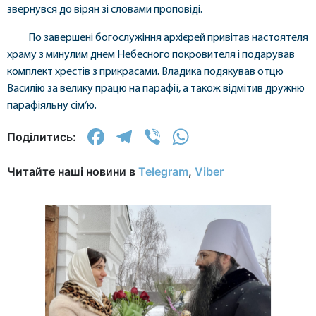
звернувся до вірян зі словами проповіді.
По завершені богослужіння архієрей привітав настоятеля
храму з минулим днем Небесного покровителя і подарував
комплект хрестів з прикрасами. Владика подякував отцю
Василію за велику працю на парафії, а також відмітив дружню
парафіяльну сім‘ю.
Facebook
Telegram
Viber
WhatsApp
Поділитись:
Читайте наші новини в
Telegram
,
Viber