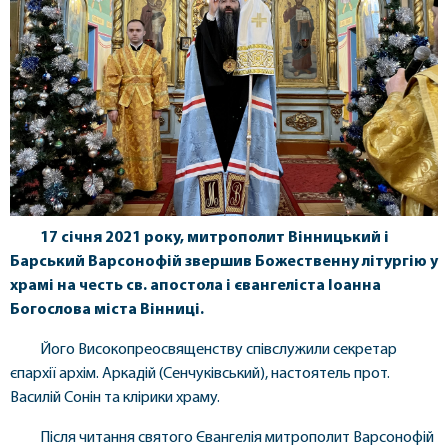
17 січня 2021 року, митрополит Вінницький і
Барський Варсонофій звершив Божественну літургію у
храмі на честь св. апостола і євангеліста Іоанна
Богослова міста Вінниці.
Його Високопреосвященству співслужили секретар
єпархії архім. Аркадій (Сенчуківський), настоятель прот.
Василій Сонін та клірики храму.
Після читання святого Євангелія митрополит Варсонофій