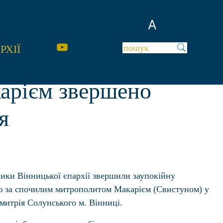
A
РХІЇ
арієм звершено
я
ики Вінницької єпархії звершили заупокійну
ю за спочилим митрополитом Макарієм (Свистуном) у
имитрія Солунського м. Вінниці.