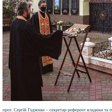
прот. Сергій Гудзенко – секретар-референт владики та 