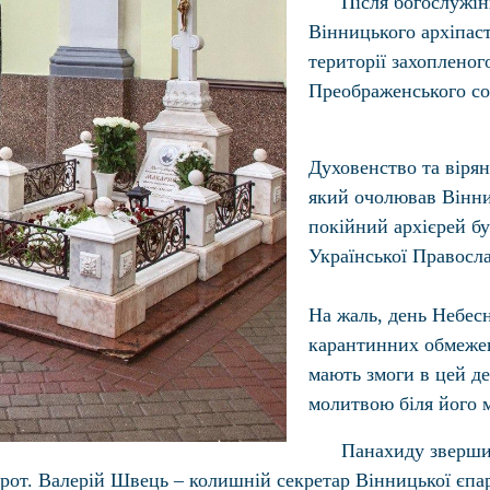
Після богослужін
Вінницького архіпас
території захоплено
Преображенського с
Духовенство та віря
який очолював Вінниц
покійний архієрей б
Української Правосл
На жаль, день Небес
карантинних обмежен
мають змоги в цей д
молитвою біля його 
Панахиду зверши
прот. Валерій Швець – колишній секретар Вінницької єпар