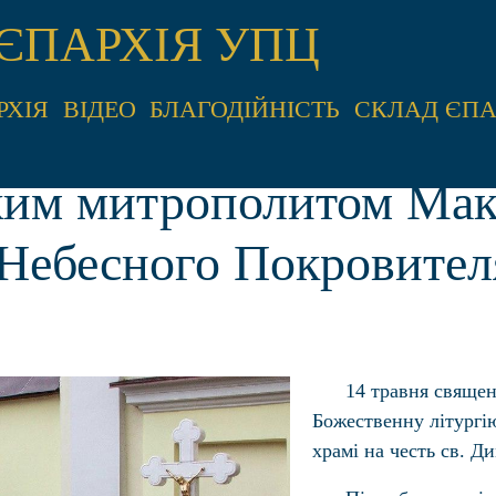
ЄПАРХІЯ УПЦ
РХІЯ
ВІДЕО
БЛАГОДІЙНІСТЬ
СКЛАД ЄПА
ким митрополитом Мак
 Небесного Покровител
14 травня священ
Божественну літургі
храмі на честь св. Д