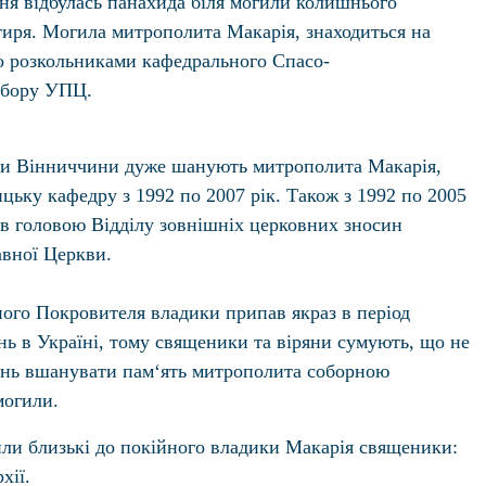
ня відбулась панахида біля могили колишнього
тиря. Могила митрополита Макарія, знаходиться на
го розкольниками кафедрального Спасо-
обору УПЦ.
ни Вінниччини дуже шанують митрополита Макарія,
ьку кафедру з 1992 по 2007 рік. Також з 1992 по 2005
ув головою Відділу зовнішніх церковних зносин
авної Церкви.
ного Покровителя владики припав якраз в період
ь в Україні, тому священики та віряни сумують, що не
ень вшанувати пам‘ять митрополита соборною
могили.
ли близькі до покійного владики Макарія священики:
хії.