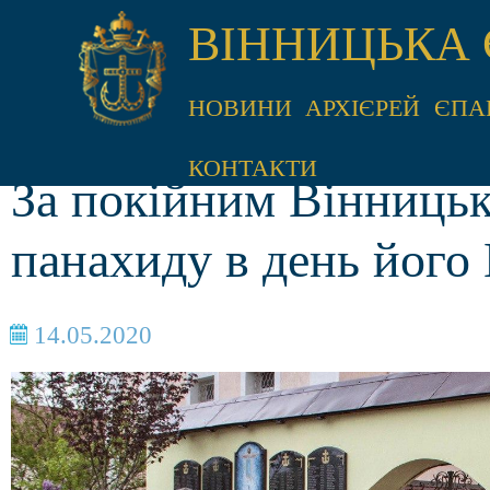
ВІННИЦЬКА 
НОВИНИ
АРХІЄРЕЙ
ЄПА
КОНТАКТИ
За покійним Вінниць
панахиду в день його
14.05.2020