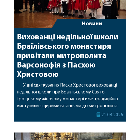
Новини
Вихованці недільної школи
Браїлівського монастиря
привітали митрополита
Варсонофія з Пасхою
Христовою
У дні святкування Пасхи Христової вихованці
недільної школи при Браїлівському Свято-
Троїцькому жіночому монастирі вже традиційно
виступили з щирими вітаннями до митрополита
Вінницького і Барського Варсонофія, ігумені
21.04.2026
Антонії, духовенства та вірян обителі. Діти
підготували святкову програму, у якій прозвучали
вірші, піснеспіви та щирі слова радості з нагоди