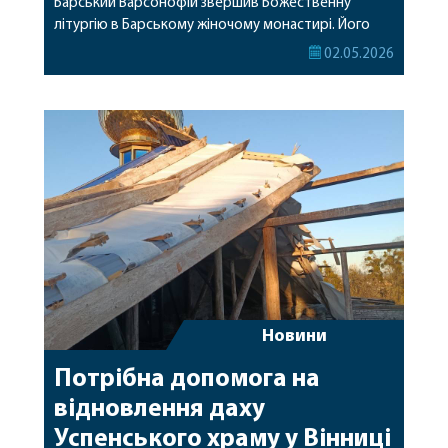
Барський Варсонофій звершив Божественну
літургію в Барському жіночому монастирі. Його
Високопреосвященству співслужили секретар
02.05.2026
єпархії архімандрит Єнох (Торак), благочинні,
намісники монастирів, духовенство єпархії та
гості у священному сані. За богослужінням
молилися настоятелька обителі ігуменя Димитрія
(Філікова), а також настоятелька Свято-Троїцького
Браїлівського жіночого монастиря […]
Новини
Потрібна допомога на
відновлення даху
Успенського храму у Вінниці