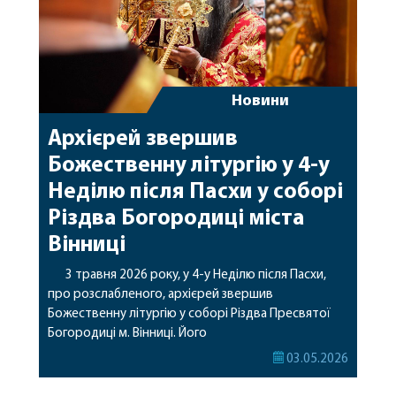
Новини
Архієрей звершив
Божественну літургію у 4-у
Неділю після Пасхи у соборі
Різдва Богородиці міста
Вінниці
3 травня 2026 року, у 4-у Неділю після Пасхи,
про розслабленого, архієрей звершив
Божественну літургію у соборі Різдва Пресвятої
Богородиці м. Вінниці. Його
Високопреосвященству співслужили духівник
03.05.2026
єпархії протоієрей Олексій Мельничук та клірики
собору. Під час богослужіння були піднесені