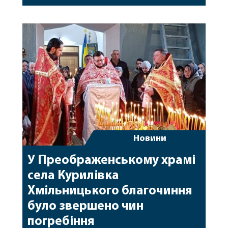
поблизу населеного пункту Пустинка
Покровського району Донецької області під час
виконання обов’язків військової служби та захисту
Батьківщини. Тривалий час він вважався зниклим
безвісти. […]
Новини
У Преображенському храмі
села Курилівка
Хмільницького благочиння
було звершено чин
погребіння