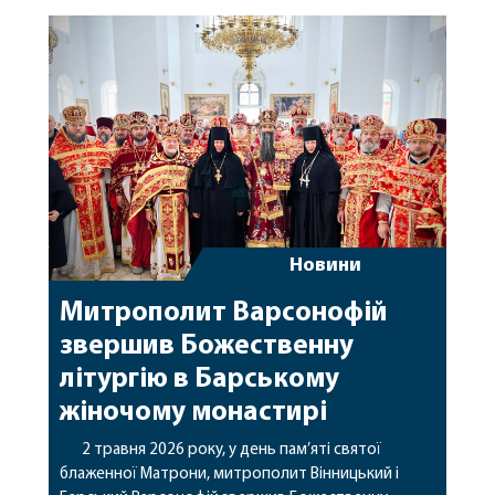
особливі молитви за мир в Україні, перемогу,
українських воїнів і весь народ. Після читання
Святого Євангелія архієрей […]
Новини
Митрополит Варсонофій
звершив Божественну
літургію в Барському
жіночому монастирі
2 травня 2026 року, у день пам’яті святої
блаженної Матрони, митрополит Вінницький і