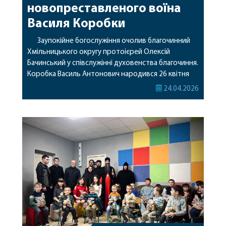
новопреставленого воїна
Василя Коробки
Заупокійне богослужіння очолив благочинний
Хмільницького округу протоієрей Олексій
Бачинський у співслужінні духовенства благочиння.
Коробка Василь Антонович народився 26 квітня
1987 року та проживав у селі Курилівка
24.04.2026
Хмільницького району. З 2016 року став на захист
Української держави, брав участь в
Антитерористичній операції. З початком
російського повномасштабного вторгнення, як
свідомий і відданий син Батьківщини, добровільно
вступив до […]