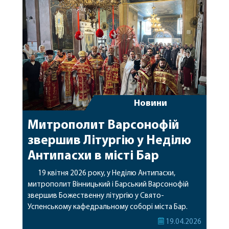
Воскресіння Христового. Своїм виступом вони
прославили Воскреслого з мертвих […]
Новини
Митрополит Варсонофій
звершив Літургію у Неділю
Антипасхи в місті Бар
19 квітня 2026 року, у Неділю Антипасхи,
митрополит Вінницький і Барський Варсонофій
звершив Божественну літургію у Свято-
Успенському кафедральному соборі міста Бар.
Його Високопреосвященству співслужили
19.04.2026