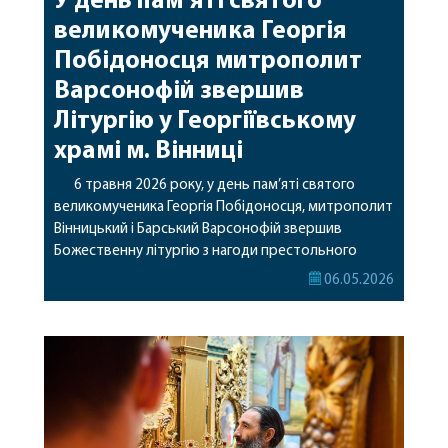
У день пам’яті святого
великомученика Георгія
Побідоносця митрополит
Варсонофій звершив
Літургію у Георгіївському
храмі м. Вінниці
6 травня 2026 року, у день пам’яті святого
великомученика Георгія Побідоносця, митрополит
Вінницький і Барський Варсонофій звершив
Божественну літургію з нагоди престольного
свята у Георгіївському храмі міста Вінниці. Його
06.05.2026
Високопреосвященству співслужили: секретар
єпархії архімандрит Єнох (Торак), почесний
духівник єпархії протоієрей Володимир Цвик,
настоятель храму протоієрей Валерій Швець,
секретар Єпархіальної Ради архімандрит Філарет
(Олівінський), благочинний І-го […]