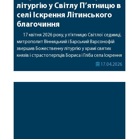
літургію у Світлу П’ятницю в
селі Іскрення Літинського
благочиння
17 квітня 2026 року, у п’ятницю Світлої седмиці,
митрополит Вінницький і Барський Варсонофій
звершив Божественну літургію у храмі святих
князів і страстотерпців Бориса і Гліба села Іскрення
Літинського благочиння. За богослужінням
17.04.2026
архіпастирю співслужили секретар єпархії
архімандрит Єнох (Торак), благочинний
Літинського округу протоієрей Олег Макар,
настоятель храму протоієрей Володимир
Гуменюк та клірики Літинського благочиння. Під час
[…]