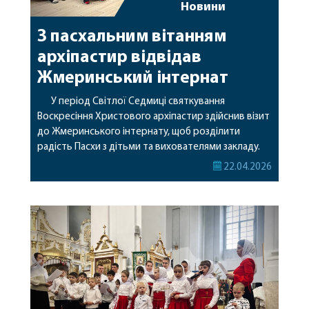
Новини
З пасхальним вітанням
архіпастир відвідав
Жмеринський інтернат
У період Світлої Седмиці святкування
Воскресіння Христового архіпастир здійснив візит
до Жмеринського інтернату, щоб розділити
радість Пасхи з дітьми та вихователями закладу.
Разом із владикою у заході взяли участь
22.04.2026
настоятелька Свято-Троїцького Браїлівського
жіночого монастиря ігуменя Антонія (Стеценко) та
духовенство обителі.Священнослужителі
принесли дітям не лише подарунки, а й тепло
сердець, щирі молитви та слова підтримки. У […]