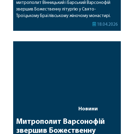
митрополит Вінницький і Барський Варсонофій
звершив Божественну літургію у Свято-
Троїцькому Браїлівському жіночому монастирі.
Архіпастирю співслужили клірики обителі. За
18.04.2026
богослужінням також молилася настоятелька
монастиря ігуменя Антонія (Стеценко), сестри та
парафіяни обителі. Під час Літургії були піднесені
молитви про мир в Україні, збереження життя
воїнів та Боже благословення для нашого […]
Новини
Митрополит Варсонофій
звершив Божественну