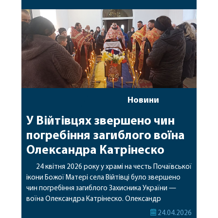
сані. Нагадаємо, що 26 квітня митрополит
Вишгородський і Чорнобильський Павел звершить
Божественну літургію у Свято-Троїцькому […]
Новини
У Війтівцях звершено чин
погребіння загиблого воїна
Олександра Катрінеско
24 квітня 2026 року у храмі на честь Почаївської
ікони Божої Матері села Війтівці було звершено
чин погребіння загиблого Захисника України —
воїна Олександра Катрінеско. Олександр
Васильович загинув 22 листопада 2024 року
24.04.2026