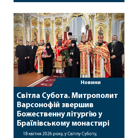
секретар єпархії архімандрит Єнох (Торак),
благочинний Барського округу архімандрит
Серафим (Поворозник), клірики Барського
благочиння та гості у священному сані. За
богослужінням підносилися молитви за мир в
Україні, збереження життів воїнів та […]
Новини
Світла Субота. Митрополит
Варсонофій звершив
Божественну літургію у
Браїлівському монастирі
18 квітня 2026 року, у Світлу Суботу,