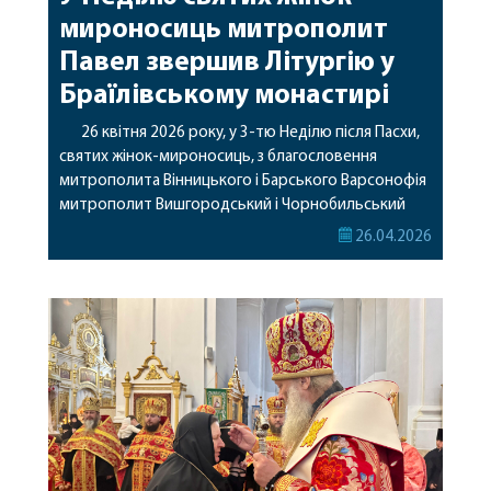
мироносиць митрополит
Павел звершив Літургію у
Браїлівському монастирі
26 квітня 2026 року, у 3-тю Неділю після Пасхи,
святих жінок-мироносиць, з благословення
митрополита Вінницького і Барського Варсонофія
митрополит Вишгородський і Чорнобильський
Павел звершив Божественну літургію у Свято-
26.04.2026
Троїцькому Браїлівському жіночому монастирі.
Його Високопреосвященству співслужили
секретар Вінницької єпархії архімандрит Єнох
(Торак), секретар Єпархіяльної Ради архімандрит
Філарет (Олівінський), намісник Свято-Іллінського
чоловічого монастиря м. Вінниці архімандрит
Аркадій (Сенчуківський), […]