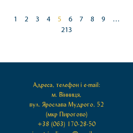
для розвитку літературного життя регіону. З
благословення митрополита Одеського і
Ізмаїльського Агафангела та митрополита
1
2
3
4
5
6
7
8
9
…
Вінницького і Барського Варсонофія учасників
213
урочистостей […]
Адреса, телефон і e-mail:
м. Вінниця,
вул. Ярослава Мудрого, 52
(мкр Пирогово)
+38 (063) 170-28-50