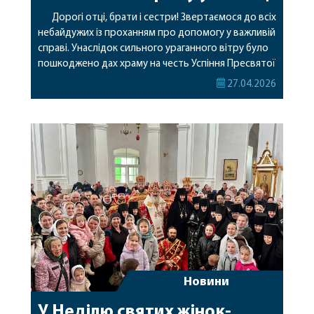
Дорогі отці, брати і сестри! Звертаємося до всіх
небайдужих із проханням про допомогу у важливій
справі. Унаслідок сильного ураганного вітру було
пошкоджено дах храму на честь Успіння Пресвятої
Богородиці у місті Вінниці. Стихія завдала значних
27.04.2026
руйнувань, і нині святиня потребує термінового
ремонту. Просимо кожного, хто має можливість,
долучитися до збору коштів на ремонт даху
храму. […]
Новини
У Неділю святих жінок-