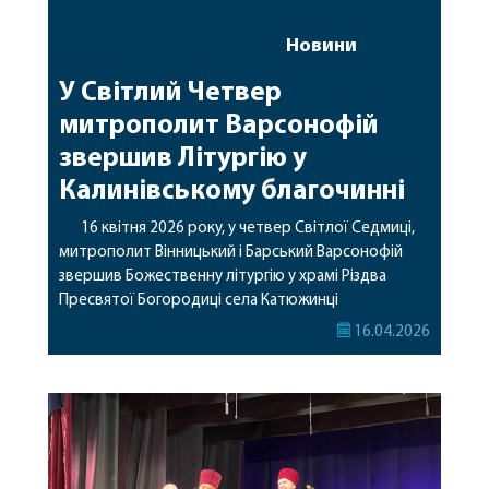
Новини
У Світлий Четвер
митрополит Варсонофій
звершив Літургію у
Калинівському благочинні
16 квітня 2026 року, у четвер Світлої Седмиці,
митрополит Вінницький і Барський Варсонофій
звершив Божественну літургію у храмі Різдва
Пресвятої Богородиці села Катюжинці
Калинівського благочиння. За богослужінням
16.04.2026
архіпастирю співслужили: секретар єпархії
архімандрит Єнох (Торак), благочинний
Калинівського округу протоієрей Василій Розман, а
також клірики Калинівського благочиння. Під час
богослужіння підносилися молитви за мир в
Україні, збереження […]