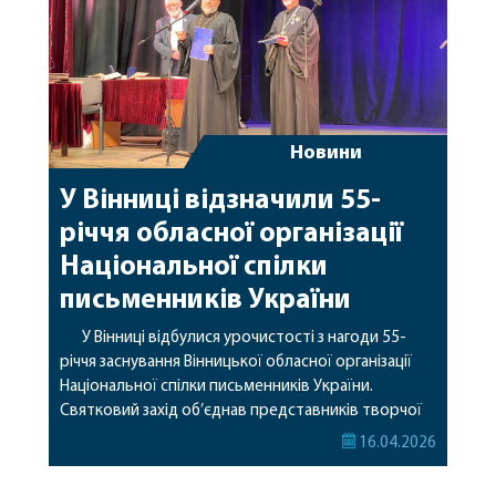
Новини
У Вінниці відзначили 55-
річчя обласної організації
Національної спілки
письменників України
У Вінниці відбулися урочистості з нагоди 55-
річчя заснування Вінницької обласної організації
Національної спілки письменників України.
Святковий захід об’єднав представників творчої
інтелігенції, духовенства та громадськості.
16.04.2026
Очолює обласну організацію голова Вітковський
Вадим Миколайович, який докладає значних зусиль