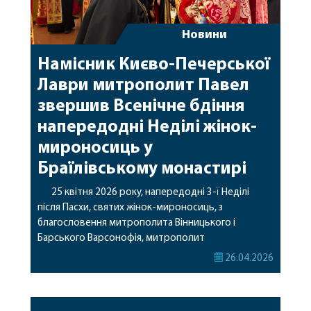
Новини
Намісник Києво-Печерської
Лаври митрополит Павел
звершив Всенічне бдіння
напередодні Неділі жінок-
мироносиць у
Браїлівському монастирі
25 квітня 2026 року, напередодні 3-ї Неділі
після Пасхи, святих жінок-мироносиць, з
благословення митрополита Вінницького і
Барського Варсонофія, митрополит
Вишгородський і Чорнобильський Павел звершив
26.04.2026
Всенічне бдіння у Свято-Троїцькому Браїлівському
жіночому монастирі. Його Високопреосвященству
співслужили клірики обителі та гості у священному