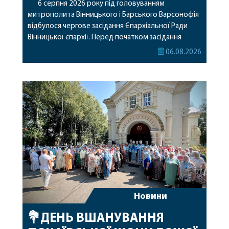
6 серпня 2026 року під головуванням
митрополита Вінницького і Барського Варсонофія
відбулося чергове засідання Єпархіальної Ради
Вінницької єпархії. Перед початком засідання
секретар Єпархіальної Ради від імені членів Ради
06.08.2026
привітав митрополита Варсонофія з днем
народження, яке архіпастир відзначив 1 серпня,
побажавши йому міцного здоров’я, Божої
допомоги, миру, духовної радості та
благословенних успіхів у подальшому
архіпастирському служінні. […]
Новини
💐ДЕНЬ ВШАНУВАННЯ