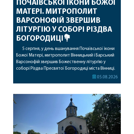
ПОЧАЇВСЬКОЇ ІКОНИ БОЖОЇ
МАТЕРІ. МИТРОПОЛИТ
ВАРСОНОФІЙ ЗВЕРШИВ
ЛІТУРГІЮ У СОБОРІ РІЗДВА
БОГОРОДИЦІ💐
5 серпня, у день вшанування Почаївської ікони
Божої Матері, митрополит Вінницький і Барський
Варсонофій звершив Божественну літургію у
соборі Різдва Пресвятої Богородиці міста Вінниці.
Його Високопреосвященству співслужили
05.08.2026
секретар, духівник, благочинні, духовенство
Вінницької єпархії та гості з інших єпархій у
священному сані. Під час богослужіння підносилися
особливі молитви за мир в Україні, за воїнів, які
захищають […]