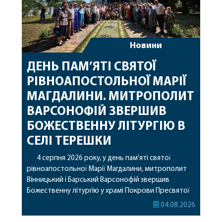
Новини
ДЕНЬ ПАМ’ЯТІ СВЯТОЇ
РІВНОАПОСТОЛЬНОЇ МАРІЇ
МАГДАЛИНИ. МИТРОПОЛИТ
ВАРСОНОФІЙ ЗВЕРШИВ
БОЖЕСТВЕННУ ЛІТУРГІЮ В
СЕЛІ ТЕРЕШКИ
4 серпня 2026 року, у день пам’яті святої
рівноапостольної Марії Магдалини, митрополит
Вінницький і Барський Варсонофій звершив
Божественну літургію у храмі Покрови Пресвятої
Богородиці села Терешки Барського благочиння.
04.08.2026
Перед початком богослужіння до храму була