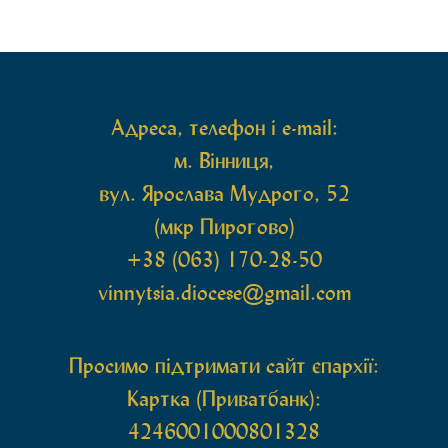
принесена чудотворна ікона святої
рівноапостольної Марії Магдалини з часткою її
святих мощей, передана зі Святої Гори Афон.
Також для поклоніння вірянам […]
Адреса, телефон і e-mail:
м. Вінниця,
вул. Ярослава Мудрого, 52
(мкр Пирогово)
+38 (063) 170-28-50
vinnytsia.diocese@gmail.com
Просимо підтримати сайт єпархії:
Картка (Приватбанк):
4246001000801328