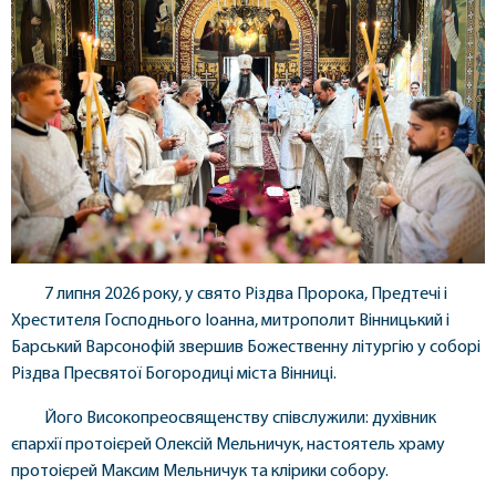
7 липня 2026 року, у свято Різдва Пророка, Предтечі і
Хрестителя Господнього Іоанна, митрополит Вінницький і
Барський Варсонофій звершив Божественну літургію у соборі
Різдва Пресвятої Богородиці міста Вінниці.
Його Високопреосвященству співслужили: духівник
єпархії протоієрей Олексій Мельничук, настоятель храму
протоієрей Максим Мельничук та клірики собору.