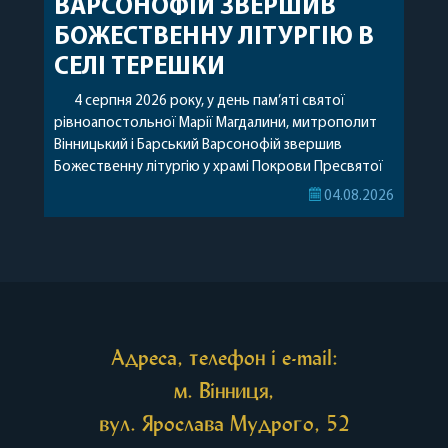
ВАРСОНОФІЙ ЗВЕРШИВ
БОЖЕСТВЕННУ ЛІТУРГІЮ В
СЕЛІ ТЕРЕШКИ
4 серпня 2026 року, у день пам’яті святої
рівноапостольної Марії Магдалини, митрополит
Вінницький і Барський Варсонофій звершив
Божественну літургію у храмі Покрови Пресвятої
Богородиці села Терешки Барського благочиння.
04.08.2026
Перед початком богослужіння до храму була
принесена чудотворна ікона святої
рівноапостольної Марії Магдалини з часткою її
святих мощей, передана зі Святої Гори Афон.
Також для поклоніння вірянам […]
Адреса, телефон і e-mail:
м. Вінниця,
вул. Ярослава Мудрого, 52