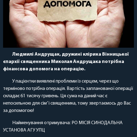
Людмилі Андрущак, дружині
клірика Вінницької
єпархії священника Миколая Андрущака потрібна
фінансова допомога на операцію.
У пацієнтки виявлені проблеми із серцем, через що
терміново потрібна операція. Вартість запланованої операції
складає 61 тисячу гривень. Ця сума на даний час є
непосильною для сімʼї священника, тому звертаємось до Вас
за допомогою!
Найменування отримувача: РО МІСІЯ СИНОДАЛЬНА
УСТАНОВА АГУ УПЦ