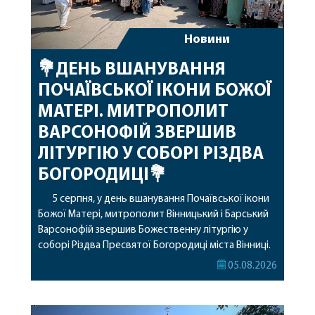
Новини
💐ДЕНЬ ВШАНУВАННЯ
ПОЧАЇВСЬКОЇ ІКОНИ БОЖОЇ
МАТЕРІ. МИТРОПОЛИТ
ВАРСОНОФІЙ ЗВЕРШИВ
ЛІТУРГІЮ У СОБОРІ РІЗДВА
БОГОРОДИЦІ💐
5 серпня, у день вшанування Почаївської ікони
Божої Матері, митрополит Вінницький і Барський
Варсонофій звершив Божественну літургію у
соборі Різдва Пресвятої Богородиці міста Вінниці.
Його Високопреосвященству співслужили
05.08.2026
секретар, духівник, благочинні, духовенство
Вінницької єпархії та гості з інших єпархій у
священному сані. Під час богослужіння підносилися