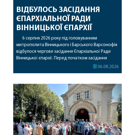
ВІДБУЛОСЬ ЗАСІДАННЯ
ЄПАРХІАЛЬНОЇ РАДИ
ВІННИЦЬКОЇ ЄПАРХІЇ
6 серпня 2026 року під головуванням
митрополита Вінницького і Барського Варсонофія
відбулося чергове засідання Єпархіальної Ради
Вінницької єпархії. Перед початком засідання
секретар Єпархіальної Ради від імені членів Ради
06.08.2026
привітав митрополита Варсонофія з днем
народження, яке архіпастир відзначив 1 серпня,
побажавши йому міцного здоров’я, Божої
допомоги, миру, духовної радості та
благословенних успіхів у подальшому
архіпастирському служінні. […]