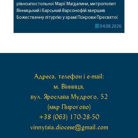
рівноапостольної Марії Магдалини, митрополит
Вінницький і Барський Варсонофій звершив
Божественну літургію у храмі Покрови Пресвятої
Богородиці села Терешки Барського благочиння.
04.08.2026
Перед початком богослужіння до храму була
принесена чудотворна ікона святої
рівноапостольної Марії Магдалини з часткою її
святих мощей, передана зі Святої Гори Афон.
Також для поклоніння вірянам […]
Адреса, телефон і e-mail:
м. Вінниця,
вул. Ярослава Мудрого, 52
(мкр Пирогово)
+38 (063) 170-28-50
vinnytsia.diocese@gmail.com