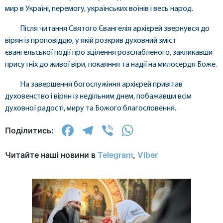
мир в Україні, перемогу, українських воїнів і весь народ.
Після читання Святого Євангелія архієрей звернувся до
вірян із проповіддю, у якій розкрив духовний зміст
євангельської події про зцілення розслабленого, закликавши
присутніх до живої віри, покаяння та надії на милосердя Боже.
На завершення богослужіння архієрей привітав
духовенство і вірян із недільним днем, побажавши всім
духовної радості, миру та Божого благословення.
Facebook
Telegram
Viber
WhatsApp
Поділитись:
Читайте наші новини в
Telegram
,
Viber