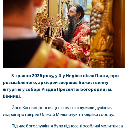
3 травня 2026 року, у 4-у Неділю після Пасхи, про
розслабленого, архієрей звершив Божественну
літургію у соборі Різдва Пресвятої Богородиці м.
Вінниці
.
Його Високопреосвященству співслужили духівник
єпархії протоієрей Олексій Мельничук та клірики собору.
Під час богослужіння були піднесені особливі молитви за