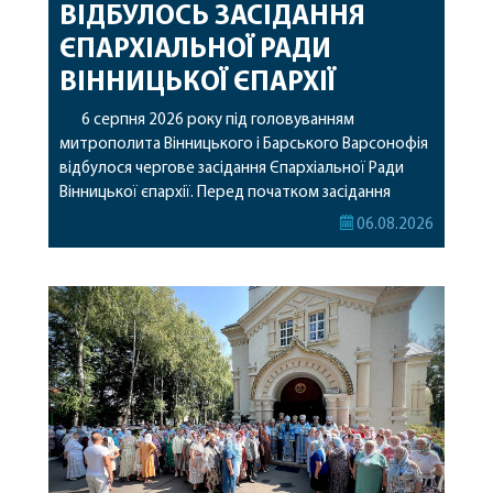
ВІДБУЛОСЬ ЗАСІДАННЯ
ЄПАРХІАЛЬНОЇ РАДИ
ВІННИЦЬКОЇ ЄПАРХІЇ
6 серпня 2026 року під головуванням
митрополита Вінницького і Барського Варсонофія
відбулося чергове засідання Єпархіальної Ради
Вінницької єпархії. Перед початком засідання
секретар Єпархіальної Ради від імені членів Ради
06.08.2026
привітав митрополита Варсонофія з днем
народження, яке архіпастир відзначив 1 серпня,
побажавши йому міцного здоров’я, Божої
допомоги, миру, духовної радості та
благословенних успіхів у подальшому
архіпастирському служінні. […]