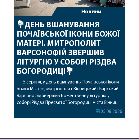
Новини
💐ДЕНЬ ВШАНУВАННЯ
ПОЧАЇВСЬКОЇ ІКОНИ БОЖОЇ
МАТЕРІ. МИТРОПОЛИТ
ВАРСОНОФІЙ ЗВЕРШИВ
ЛІТУРГІЮ У СОБОРІ РІЗДВА
БОГОРОДИЦІ💐
5 серпня, у день вшанування Почаївської ікони
Божої Матері, митрополит Вінницький і Барський
Варсонофій звершив Божественну літургію у
соборі Різдва Пресвятої Богородиці міста Вінниці.
Його Високопреосвященству співслужили
05.08.2026
секретар, духівник, благочинні, духовенство
Вінницької єпархії та гості з інших єпархій у
священному сані. Під час богослужіння підносилися
особливі молитви за мир в Україні, за воїнів, які