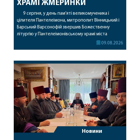
ХРАМІ ЖМЕРИНКИ
9 серпня, у день пам’яті великомученика і
цілителя Пантелеімона, митрополит Вінницький і
Барський Варсонофій звершив Божественну
літургію у Пантелеімонівському храмі міста
Жмеринки. Перед початком богослужіння
09.08.2026
архіпастир доставив до храму чудотворну ікону
святої рівноапостольної Марії Магдалини з
часткою її святих мощей. Митрополиту
Варсонофію співслужили секретар єпархії
архімандрит Єнох (Торак), благочинний
Жмеринського округу протоієрей Ярослав
Коромчевський, клірики […]
Новини