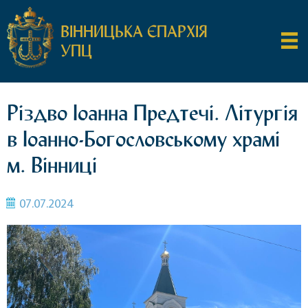
ВІННИЦЬКА ЄПАРХІЯ
УПЦ
Різдво Іоанна Предтечі. Літургія
в Іоанно-Богословському храмі
м. Вінниці
07.07.2024