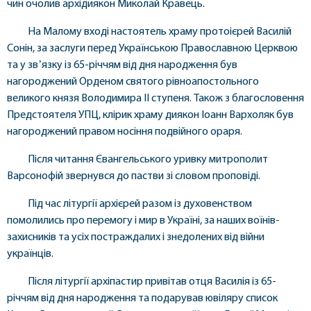
чин очолив архідиякон Миколай Кравець.
На Малому вході настоятель храму протоієрей Василій
Сонін, за заслуги перед Українською Православною Церквою
та у звʼязку із 65-річчям від дня народження був
нагороджений Орденом святого рівноапостольного
великого князя Володимира ІІ ступеня. Також з благословення
Предстоятеля УПЦ, клірик храму диякон Іоанн Вархоляк був
нагороджений правом носіння подвійного ораря.
Після читання Євангельського уривку митрополит
Варсонофій звернувся до пастви зі словом проповіді.
Під час літургії архієрей разом із духовенством
помолились про перемогу і мир в Україні, за наших воїнів-
захисників та усіх постраждалих і знедолених від війни
українців.
Після літургії архіпастир привітав отця Василія із 65-
річчям від дня народження та подарував ювіляру список