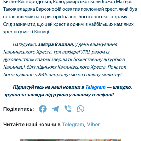
Києво-Вишгородської, Володимирської ікони Божої Матері.
Також владика Варсонофій освятив поклонний хрест, який був
встановлений на території Іоанно-Богословського храму.
Слід зазначити, що цей хрест є одним із найбільших камʼяних
хрестів у місті Вінниці.
Нагадуємо,
завтра 8 липня,
у день вшанування
Калинівського Хреста, три архієреї УПЦ, разом із
духовенством єпархії звершать Божественну літургію в
Калинівці, біля підніжжя Калинівського Хреста. Початок
богослужіння о 8:45. Запрошуємо на спільну молитву!
Підписуйтесь на наші новини в
Telegram
— швидко,
зручно та завжди під рукою у вашому телефоні!
Facebook
Telegram
Viber
WhatsApp
Поділитись:
Читайте наші новини в
Telegram
,
Viber