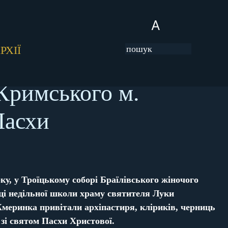
A
РХІЇ
Кримського м.
 Пасхи
ку, у Троїцькому соборі Браїлівського жіночого
ці недільної школи храму святителя Луки
меринка привітали архіпастиря, кліриків, черниць
 зі святом Пасхи Христової.