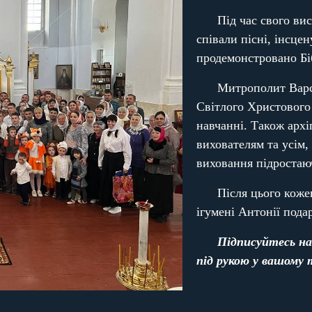
Під час свого ви
співали пісні, інсце
продемонстровано Бі
Митрополит Варсо
Світлого Христового 
навчанні. Також арх
вихователям та усім,
виховання підростаю
Після цього коже
ігумені Антонії пода
Підписуйтесь на
під рукою у вашому 