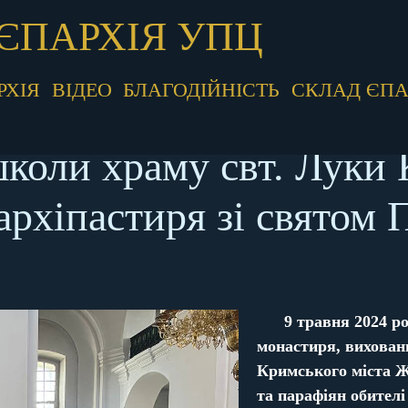
ЄПАРХІЯ УПЦ
РХІЯ
ВІДЕО
БЛАГОДІЙНІСТЬ
СКЛАД ЄПА
школи храму свт. Луки 
рхіпастиря зі святом
9 травня 2024 ро
монастиря, вихован
Кримського міста Ж
та парафіян обителі