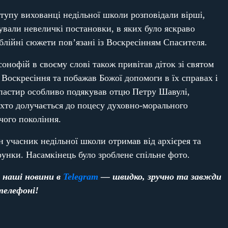
ступу вихованці недільної школи розповідали вірші,
нували невеличкі постановки, в яких було яскраво
блійні сюжети пов’язані із Воскресінням Спасителя.
нофій в своєму слові також привітав діток зі святом
Воскресіння та побажав Божої допомоги в їх справах і
іпастир особливо подякував отцю Петру Шавулі,
 хто долучається до поцесу духовно-морального
чого покоління.
н учасник недільної школи отримав від архієрея та
рунки. Насамкінець було зроблене спільне фото.
 наші новини в
Telegram
— швидко, зручно та завжди
телефоні!