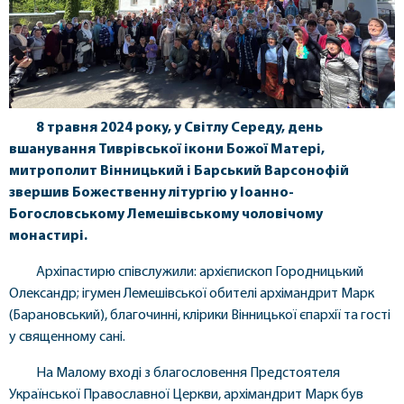
8 травня 2024 року, у Світлу Середу, день
вшанування Тиврівської ікони Божої Матері,
митрополит Вінницький і Барський Варсонофій
звершив Божественну літургію у Іоанно-
Богословському Лемешівському чоловічому
монастирі.
Архіпастирю співслужили: архієпископ Городницький
Олександр; ігумен Лемешівської обителі архімандрит Марк
(Барановський), благочинні, клірики Вінницької єпархії та гості
у священному сані.
На Малому вході з благословення Предстоятеля
Української Православної Церкви, архімандрит Марк був