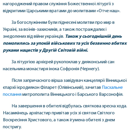
нагороджений правом служіння Божественної літургії з
відкритими Царськими вратами до молитвами «Отче наш».
За богослужінням були піднесені молитви про мир в
Україні, за воїнів-захисників, а також постраждалих і
знедолених від війни українців.
Також у сьогоднішній день
помолились за упокій військових та усіх безвинно вбитих
руками нацистів у Другій Світовій війні.
За літургією архієрей рукопоклав у дияконський сан
насельника монастиря інока Софронія (Чернегу).
Після запричасного вірша завідувач канцелярії Вінницької
єпархії ієродиякон Філарет (Олівінський), зачитав
Пасхальне
послання
митрополита Вінницького і Барського Варсонофія.
На завершення в обителі відбулась святкова хресна хода.
Насамкінець архіпастир привітав усіх зі святом Світлого
Воскресіння Христового, а також ігумена обителі з днем
постригу.