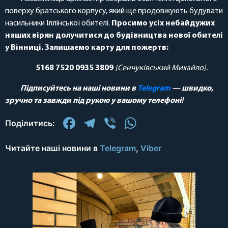
поверху братського корпусу, який ще продовжують будувати
насильники Іллінської обителі.
Просимо усіх небайдужих
наших вірян долучитися до будівництва нової обителі
у Вінниці. Залишаємо карту для пожертв:
5168 7520 0935 3809
(Сенчуківський Михайло).
Підписуйтесь на наші новини в
Telegram
— швидко,
зручно та завжди під рукою у вашому телефоні!
Facebook
Telegram
Viber
WhatsApp
Поділитись:
Читайте наші новини в
Telegram
,
Viber