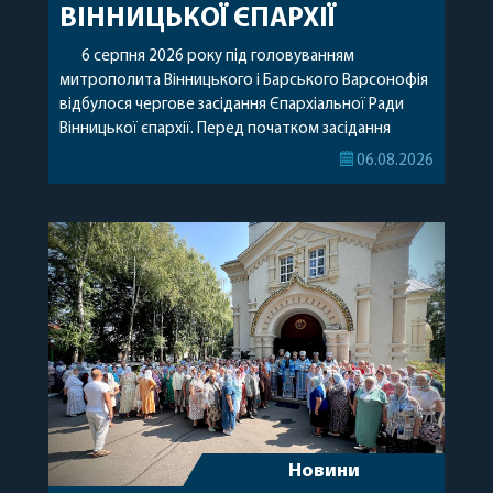
ВІННИЦЬКОЇ ЄПАРХІЇ
6 серпня 2026 року під головуванням
митрополита Вінницького і Барського Варсонофія
відбулося чергове засідання Єпархіальної Ради
Вінницької єпархії. Перед початком засідання
секретар Єпархіальної Ради від імені членів Ради
06.08.2026
привітав митрополита Варсонофія з днем
народження, яке архіпастир відзначив 1 серпня,
побажавши йому міцного здоров’я, Божої
допомоги, миру, духовної радості та
благословенних успіхів у подальшому
архіпастирському служінні. […]
Новини