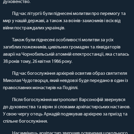
духовенство.
Під час літургії були піднесені молитви про перемогу та
мир у нашій державі, а також за воїнів-захисників і всіх від
війни постраждалих українців.
Також були піднесені особливості молитви за усіх
загиблих пожежників, цивільних громадян та ліквідаторів
аварії на Чорнобильській атомній електростанції, яка сталась
38 років тому, 26 квітня 1986 року.
Під час богослужіння архієрей освятив образ святителя
Миколая Чудотворця, який невдовзі буде передано в один із
православних монастирів на Поділлі.
Після богослужіння митрополит Варсонофій звернувся
до духовенства та вірян зі словами архіпастирських настанов.
У свою чергу отець Аркадій подякував архієрею за приїзд та
спільне богослужіння.
Насамкінець архіпастир звершив освячення цокольного