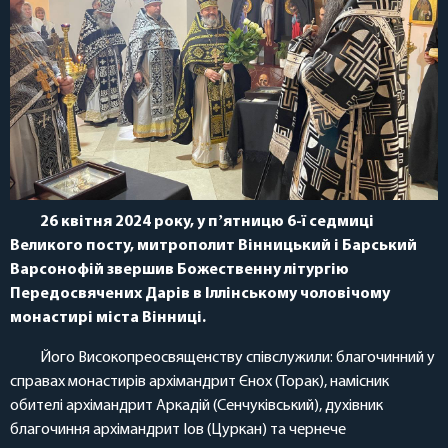
26 квітня 2024 року, у пʼятницю 6-ї седмиці
Великого посту, митрополит Вінницький і Барський
Варсонофій звершив Божественну літургію
Передосвячених Дарів в Іллінському чоловічому
монастирі міста Вінниці.
Його Високопреосвященству співслужили: благочинний у
справах монастирів архімандрит Єнох (Торак), намісник
обителі архімандрит Аркадій (Сенчуківський), духівник
благочиння архімандрит Іов (Цуркан) та чернече