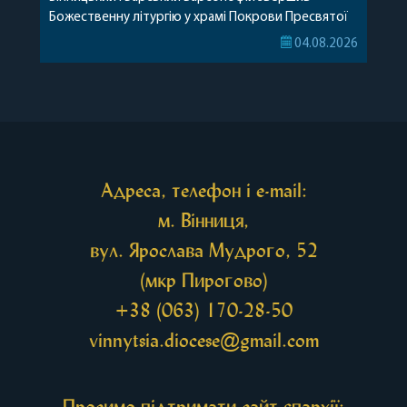
Божественну літургію у храмі Покрови Пресвятої
Богородиці села Терешки Барського благочиння.
04.08.2026
Перед початком богослужіння до храму була
принесена чудотворна ікона святої
рівноапостольної Марії Магдалини з часткою її
святих мощей, передана зі Святої Гори Афон.
Також для поклоніння вірянам […]
Адреса, телефон і e-mail:
м. Вінниця,
вул. Ярослава Мудрого, 52
(мкр Пирогово)
+38 (063) 170-28-50
vinnytsia.diocese@gmail.com