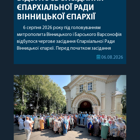
ЄПАРХІАЛЬНОЇ РАДИ
ВІННИЦЬКОЇ ЄПАРХІЇ
6 серпня 2026 року під головуванням
митрополита Вінницького і Барського Варсонофія
відбулося чергове засідання Єпархіальної Ради
Вінницької єпархії. Перед початком засідання
секретар Єпархіальної Ради від імені членів Ради
06.08.2026
привітав митрополита Варсонофія з днем
народження, яке архіпастир відзначив 1 серпня,
побажавши йому міцного здоров’я, Божої
допомоги, миру, духовної радості та
благословенних успіхів у подальшому
архіпастирському служінні. […]