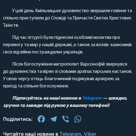
У цей день Хмільницьке духовенство звершили говіння та
спільно приступили до Сповіді та Причастя Святих Христових
Таїнств.
Під час літургії були піднесені особливі молитви про
перемогу та мир у нашій державі, а також за воїнів-захисників
і всіх від війни постраждалих українців.
Після богослужіння митрополит Варсонофій звернувся
до духовенства та вірян зі словами архіпастирських настанов.
У свою чергу отець благочинний подякував архієрею за
приїзд та спільне богослужіння.
Підписуйтесь на наші новини в
Telegram
— швидко,
зручно та завжди під рукою у вашому телефоні!
Facebook
Telegram
Viber
WhatsApp
Поділитись:
Читайте наші новини в
Telegram
,
Viber