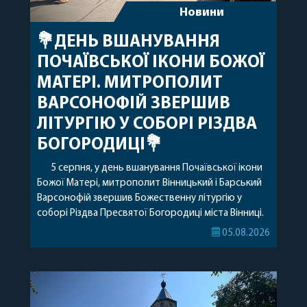
Новини
💐ДЕНЬ ВШАНУВАННЯ
ПОЧАЇВСЬКОЇ ІКОНИ БОЖОЇ
МАТЕРІ. МИТРОПОЛИТ
ВАРСОНОФІЙ ЗВЕРШИВ
ЛІТУРГІЮ У СОБОРІ РІЗДВА
БОГОРОДИЦІ💐
5 серпня, у день вшанування Почаївської ікони
Божої Матері, митрополит Вінницький і Барський
Варсонофій звершив Божественну літургію у
соборі Різдва Пресвятої Богородиці міста Вінниці.
Його Високопреосвященству співслужили
05.08.2026
секретар, духівник, благочинні, духовенство
Вінницької єпархії та гості з інших єпархій у
священному сані. Під час богослужіння підносилися
особливі молитви за мир в Україні, за воїнів, які
захищають […]