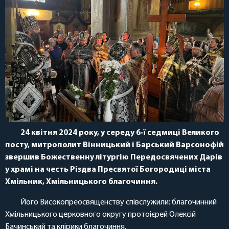
24 квітня 2024 року, у середу 6-ї седмиці Великого
посту, митрополит Вінницький і Барський Варсонофій
звершив Божественну літургію Передосвячених Дарів
у храмі на честь Різдва Пресвятої Богородиці міста
Хмільник, Хмільницького благочиння.
Його Високопреосвященству співслужили: благочинний
Хмільницького церковного округу протоієрей Олексій
Бачинський та клірики благочиння.